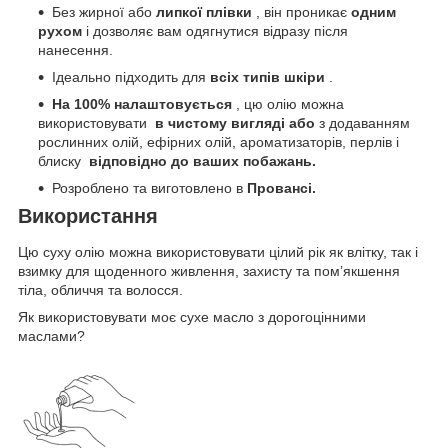
Без жирної або
липкої
плівки
, він проникає
одним
рухом
і дозволяє вам одягнутися відразу після
нанесення.
Ідеально підходить для
всіх типів шкіри
.
На 100% налаштовується
, цю олію можна
використовувати
в чистому вигляді або
з додаванням
рослинних олій, ефірних олій, ароматизаторів, перлів і
блиску
відповідно до ваших побажань.
Розроблено та виготовлено в
Провансі.
Використання
Цю суху олію можна використовувати цілий рік як влітку, так і
взимку для щоденного живлення, захисту та пом’якшення
тіла, обличчя та волосся.
Як використовувати моє сухе масло з дорогоцінними
маслами?