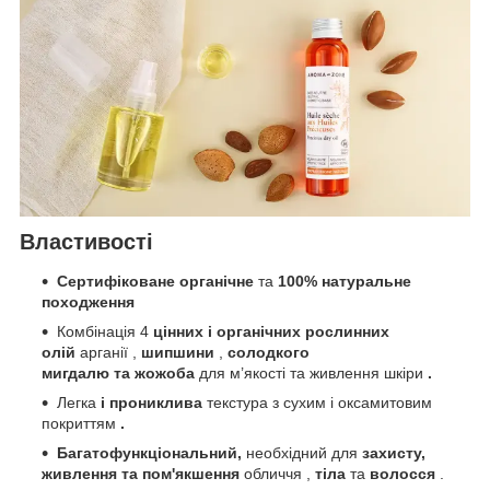
Властивості
Сертифіковане органічне
та
100% натуральне
походження
Комбінація 4
цінних і органічних рослинних
олій
арганії ,
шипшини
,
солодкого
мигдалю
та
жожоба
для м’якості та живлення шкіри
.
Легка
і прониклива
текстура з сухим і оксамитовим
покриттям
.
Багатофункціональний,
необхідний для
захисту,
живлення та
пом'якшення
обличчя ,
тіла
та
волосся
.