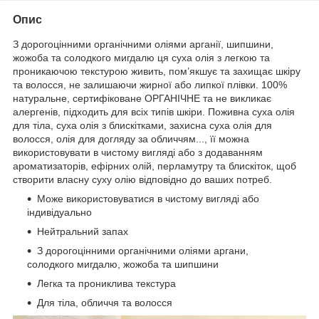
Опис
З дорогоцінними органічними оліями арганії, шипшини,
жожоба та солодкого мигдалю ця суха олія з легкою та
проникаючою текстурою живить, пом’якшує та захищає шкіру
та волосся, не залишаючи жирної або липкої плівки. 100%
натуральне, сертифіковане ОРГАНІЧНЕ та не викликає
алергенів, підходить для всіх типів шкіри. Поживна суха олія
для тіла, суха олія з блискітками, захисна суха олія для
волосся, олія для догляду за обличчям..., її можна
використовувати в чистому вигляді або з додаванням
ароматизаторів, ефірних олій, перламутру та блискіток, щоб
створити власну суху олію відповідно до ваших потреб.
Може використовуватися в чистому вигляді або
індивідуально
Нейтральний запах
З дорогоцінними органічними оліями аргани,
солодкого мигдалю, жожоба та шипшини
Легка та прониклива текстура
Для тіла, обличчя та волосся