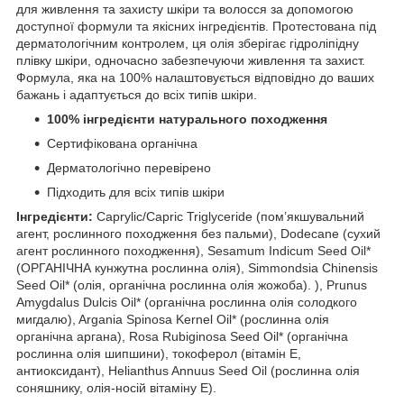
для живлення та захисту шкіри та волосся за допомогою
доступної формули та якісних інгредієнтів. Протестована під
дерматологічним контролем, ця олія зберігає гідроліпідну
плівку шкіри, одночасно забезпечуючи живлення та захист.
Формула, яка на 100% налаштовується відповідно до ваших
бажань і адаптується до всіх типів шкіри.
100% інгредієнти натурального походження
Сертифікована органічна
Дерматологічно перевірено
Підходить для всіх типів шкіри
Інгредієнти:
Caprylic/Capric Triglyceride (пом’якшувальний
агент, рослинного походження без пальми), Dodecane (сухий
агент рослинного походження), Sesamum Indicum Seed Oil*
(ОРГАНІЧНА кунжутна рослинна олія), Simmondsia Chinensis
Seed Oil* (олія, органічна рослинна олія жожоба). ), Prunus
Amygdalus Dulcis Oil* (органічна рослинна олія солодкого
мигдалю), Argania Spinosa Kernel Oil* (рослинна олія
органічна аргана), Rosa Rubiginosa Seed Oil* (органічна
рослинна олія шипшини), токоферол (вітамін Е,
антиоксидант), Helianthus Annuus Seed Oil (рослинна олія
соняшнику, олія-носій вітаміну Е).