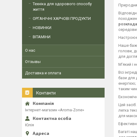
Техніка для здорового способу
Природн
життя
Відповідн
ОРГАНІЧНІ ХАРЧОВІ ПРОДУКТИ
походженн
розклад
НОВИНКИ
середови
ВІТАМІНИ
Настрою
Наше баж
О нас
голови, 
для догля
Отзывы
М'який і 
Всі інгред
Доставка и оплата
бази для 
енергією;
таким чин
Контакти
Економіч
Цей засіб
Інтернет-магазин «Aroma-Zone»
легка тек
для макси
Ефективн
Юлія
Багаті на