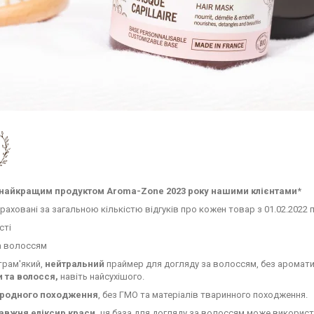
найкращим продуктом Aroma-Zone 2023 року нашими клієнтами
*
раховані за загальною кількістю відгуків про кожен товар з 01.02.2022 п
сті
а волоссям
трам'який,
нейтральний
праймер для догляду за волоссям, без ароматиз
и та волосся,
навіть найсухішого.
родного походження
, без ГМО та матеріалів тваринного походження.
авжня еліксир краси,
ця база для догляду за волоссям може використ