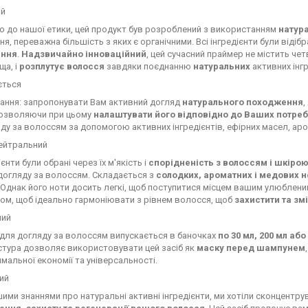
ий
о до нашої етики, цей продукт був розроблений з використанням
натура
я, переважна більшість з яких є органічними. Всі інгредієнти були відібра
ання
.
Надзвичайно інноваційний
, цей сучасний
праймер не містить чет
ща, і
розплутує волосся
завдяки поєднанню
натуральних
активних інгр
ється
ання: запропонувати Вам активний догляд
натурального походження
,
дозволяючи при цьому
налаштувати його відповідно до Ваших потреб
ду за волоссям за допомогою активних інгредієнтів, ефірних масел, аро
нейтральний
ієнти були обрані через їх м'якість і
спорідненість з волоссям і шкірою
догляду за волоссям. Складається з
солодких, ароматних і медових н
 Однак його ноти досить легкі, щоб поступитися місцем вашим улюблени
ом, щоб ідеально гармоніювати з рівнем волосся, щоб
захистити та зм
ний
 для догляду за волоссям випускається в баночках
по 30 мл, 200 мл або
стура дозволяє використовувати цей засіб як
маску перед шампунем
мальної економії та універсальності.
ий
шими знаннями про натуральні активні інгредієнти, ми хотіли сконцентр