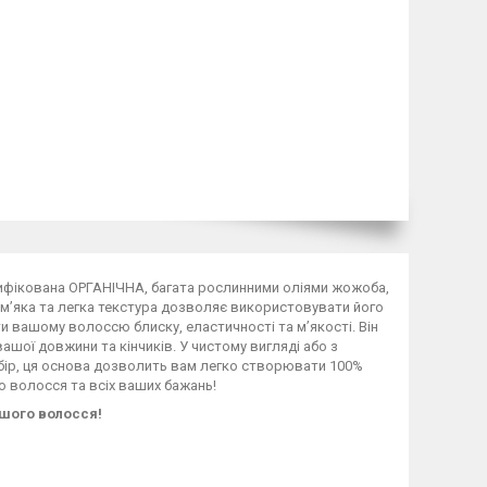
ифікована ОРГАНІЧНА, багата рослинними оліями жожоба,
 м’яка та легка текстура дозволяє використовувати його
и вашому волоссю блиску, еластичності та м’якості. Він
ашої довжини та кінчиків. У чистому вигляді або з
ибір, ця основа дозволить вам легко створювати 100%
о волосся та всіх ваших бажань!
шого волосся!