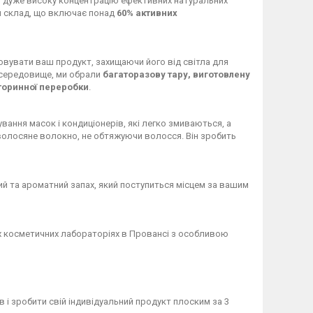
ам дуже високу концентрацію ефективних натуральних
й склад, що включає понад
60% активних
овувати ваш продукт, захищаючи його від світла для
 середовище, ми обрали
багаторазову тару, виготовлену
вторинної переробки
.
вання масок і кондиціонерів, які легко змиваються, а
волосяне волокно, не обтяжуючи волосся. Він зробить
кий та ароматний запах, який поступиться місцем за вашим
х косметичних лабораторіях в Провансі з особливою
і зробити свій індивідуальний продукт плоским за 3