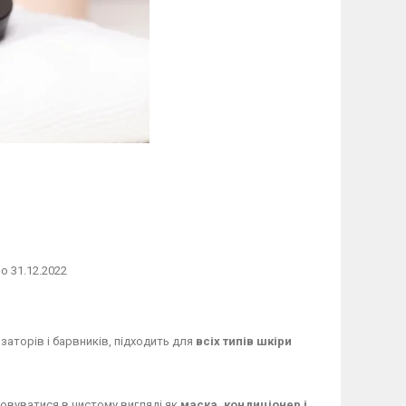
о 31.12.2022
аторів і барвників, підходить для
всіх типів шкіри
овуватися в чистому вигляді як
маска, кондиціонер і