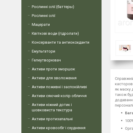
Рослинні олії (баттеры)
Рослинні олії
Мацерати
Квіткові води (гідролати)
Консерванти та антиоксиданти
Емульгатори
Гелеутворювач
Активи проти зморшок
Активи для зволоження
Справжній
касторово
Активи поживні і заспокійливі
як маску 
також буд
Активи сяючий колір обличчя
додавання
Активи ніжний дотик і
персоналі
шовковиста текстура
Баг
Активи протизапальні
100
Активи кровообіг і схуднення
Орга