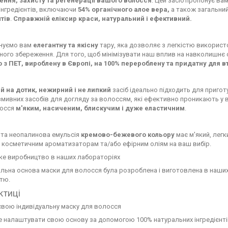
ення, захисту та регенерації вашого волосся
. Цей засіб пропонує в
інгредієнтів, включаючи
54% органічного алое вера,
а також загальни
тів
.
Справжній еліксир краси, натуральний і ефективний.
нуємо вам
елегантну та якісну
тару, яка дозволяє з легкістю використ
ого збереження. Для того, щоб мінімізувати наш вплив на навколишнє
 з ПЕТ, вироблену в Європі, на 100% перероблену та придатну для 
й на дотик, нежирний і не липкий
засіб ідеально підходить для приготу
мивних засобів для догляду за волоссям, які ефективно проникають у 
лосся
м'яким, насиченим, блискучим і дуже еластичним
.
 та неопалинова емульсія
кремово-бежевого кольору
має м'який, лег
 косметичним ароматизаторам та/або ефірним оліям на ваш вибір.
ке виробництво в наших лабораторіях
льна основа маски для волосся була розроблена і виготовлена в наши
тю.
ктиці
свою індивідуальну маску для волосся
 налаштувати свою основу за допомогою 100% натуральних інгредієнтів 