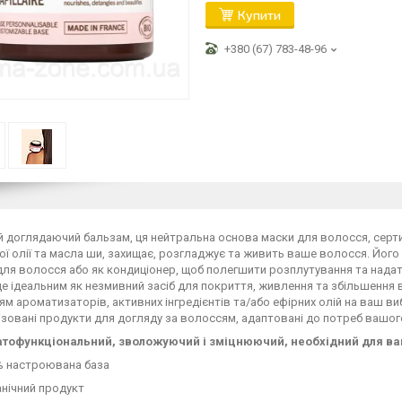
Купити
+380 (67) 783-48-96
 доглядаючий бальзам, ця нейтральна основа маски для волосся, серт
ї олії та масла ши, захищає, розгладжує та живить ваше волосся. Його
для волосся або як кондиціонер, щоб полегшити розплутування та надат
е ідеальним як незмивний засіб для покриття, живлення та збільшення в
м ароматизаторів, активних інгредієнтів та/або ефірних олій на ваш в
зовані продукти для догляду за волоссям, адаптовані до потреб вашог
атофункціональний, зволожуючий і зміцнюючий, необхідний для ва
% настроювана база
нічний продукт