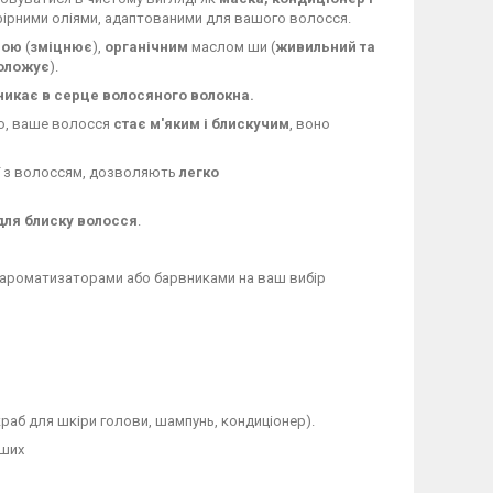
фірними оліями, адаптованими для вашого волосся.
ною
(
зміцнює
),
органічним
маслом ши (
живильний та
оложує
).
никає в серце волосяного волокна.
о, ваше волосся
стає м'яким і блискучим
, воно
ії з волоссям, дозволяють
легко
для блиску волосся
.
, ароматизаторами або барвниками на ваш вибір
раб для шкіри голови, шампунь, кондиціонер).
іших