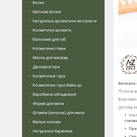
Воски
Квіткові воски
Натуральні ароматичні екстракти
Косметичні аромати
Бальзами для губ
Косметичні глини
Масла для масажу
Диспергатори
Косметична тара
Визнано 
Косметична тара Make-up
*Голоси в
Виробниче обладнання
Властиво
Форми для мила
Догляд з
Штампи (печатки) для мила
Уль
голов
Мильні основи
При
Натуральні барвники
Спр