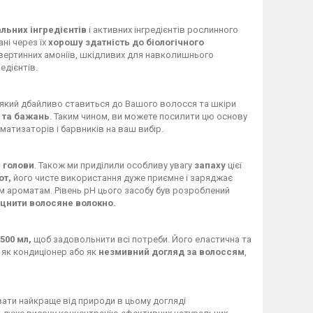
льних інгредієнтів
і активних інгредієнтів рослинного
ні через їх
хорошу здатність до біологічного
вертинних амоніїв, шкідливих для навколишнього
едієнтів.
 який дбайливо ставиться до Вашого волосся та шкіри
 та бажань
. Таким чином, ви можете посилити цю основу
матизаторів і барвників на ваш вибір.
 голови
. Також ми приділили особливу увагу
запаху
цієї
от,
його чисте використання дуже приємне і заряджає
м ароматам. Рівень pH цього засобу був розроблений
іцнити волосяне волокно.
 500 мл,
щоб задовольнити всі потреби. Його еластична та
, як кондиціонер або як
незмивний догляд за волоссям
,
увати найкраще від природи в цьому догляді