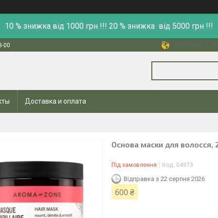
10 % знижка від 1000 грн !!! 20 % знижка від 5000 грн !!!
Шевченка 1, Ми
8-00
кты
Доставка и оплата
Основа маски для волосся, 
Під замовлення
Код:
04973
Відправка з 22 серпня 2026
600 ₴