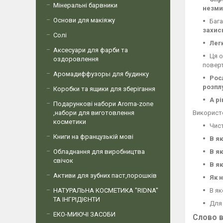
Мінеральні барвники
незми
Основи для макіяжу
Баг
захис
Солі
Лег
Аксесуари для фарби та
Ця 
оздоровлення
повер
Аромадиффузоры для будинку
Рос
розпл
Коробки та ящики для зберігання
А р
Подарункові набори Aroma-zone
,набори для виготовлення
Використ
косметики
Чист
Книги на французькій мові
В я
Обладнання для виробництва
В я
свічок
В я
Активи для зубних паст,порошків
Як 
НАТУРАЛЬНА КОСМЕТИКА "RIDNA"
В як
ТА ІНГРІДІЄНТИ
Для 
ЕКО-МИЮЧІ ЗАСОБИ
Слово в