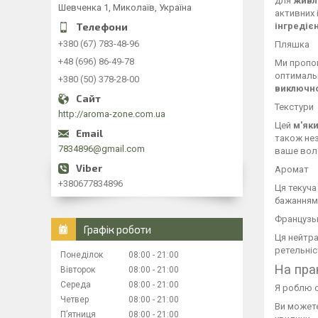
для
живл
Шевченка 1, Миколаїв, Україна
активних 
інгредієн
+380 (67) 783-48-96
Пляшка
+48 (696) 86-49-78
Ми пропо
оптимальн
+380 (50) 378-28-00
виключно
Текстури
http://aroma-zone.com.ua
Цей
м'яки
також нез
7834896@gmail.com
ваше во
Аромат
+380677834896
Ця текуча
бажанням
Французь
Графік роботи
Ця нейтра
ретельніс
Понеділок
08:00
21:00
На пра
Вівторок
08:00
21:00
Середа
08:00
21:00
Я роблю 
Четвер
08:00
21:00
Ви можете
Пʼятниця
08:00
21:00