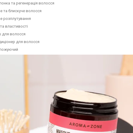
лонка та регенерація волосся
е та блискуче волосся
ке розплутування
та властивості
к для волосся
диціонер для волосся
ложуючий