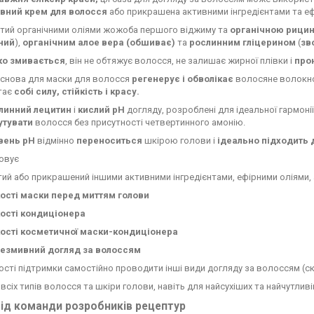
вний крем для волосся
або прикрашена активними інгредієнтами та е
атий органічними оліями жожоба першого віджиму та
органічною рици
ний
),
органічним алое вера (обшиває)
та
рослинним гліцерином
(
зв
ко змивається
, він не обтяжує волосся, не залишає жирної плівки і
про
основа для маски для волосся
регенерує і обволікає
волосяне волокн
тає
собі силу, стійкість і красу.
линний лецитин
і
кислий рН
догляду, розроблені для ідеальної гармон
утувати
волосся без присутності четвертинного амонію.
івень pH
відмінно
переноситься
шкірою голови і
ідеально підходить 
овує
ий або прикрашений іншими активними інгредієнтами, ефірними оліями
кості маски перед миттям голови
кості кондиціонера
кості косметичної маски-кондиціонера
незмивний догляд за волоссям
ості підтримки самостійно проводити інші види догляду за волоссям (ск
всіх типів волосся та шкіри голови, навіть для найсухіших та найчутлив
ід команди розробників рецептур