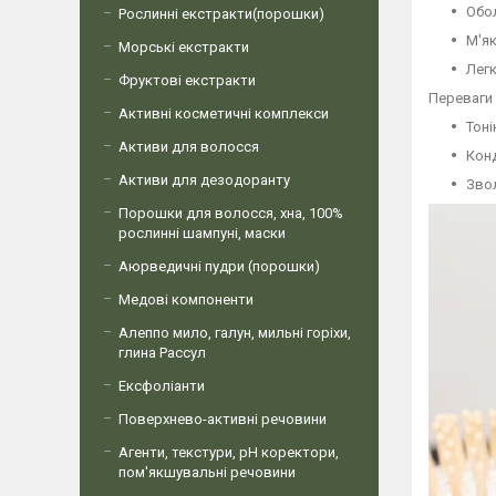
Обо
Рослинні екстракти(порошки)
М'як
Морські екстракти
Лег
Фруктові екстракти
Переваги 
Активні косметичні комплекси
Тоні
Активи для волосся
Кон
Активи для дезодоранту
Зво
Порошки для волосся, хна, 100%
рослинні шампуні, маски
Аюрведичні пудри (порошки)
Медові компоненти
Алеппо мило, галун, мильні горіхи,
глина Рассул
Ексфоліанти
Поверхнево-активні речовини
Агенти, текстури, рН коректори,
пом'якшувальні речовини