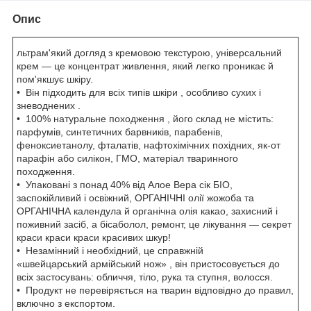
Опис
льтрам'який догляд з кремовою текстурою, універсальний
крем — це концентрат живлення, який легко проникає й
пом'якшує шкіру.
• Він підходить для всіх типів шкіри , особливо сухих і
зневоднених .
• 100% натуральне походження , його склад не містить:
парфумів, синтетичних барвників, парабенів,
феноксиетанолу, фталатів, нафтохімічних похідних, як-от
парафін або силікон, ГМО, матеріал тваринного
походження.
• Упаковані з понад 40% від Алое Вера сік БІО,
заспокійливий і освіжний, ОРГАНІЧНІ олії жожоба та
ОРГАНІЧНА календула й органічна олія какао, захисний і
поживний засіб, а бісаболол, ремонт, це лікування — секрет
краси краси краси красивих шкур!
• Незамінний і необхідний, це справжній
«швейцарський армійський нож» , він пристосовується до
всіх застосувань: обличчя, тіло, рука та ступня, волосся.
• Продукт не перевіряється на тварин відповідно до правил,
включно з експортом.