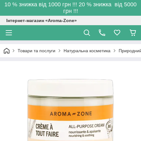
10 % знижка від 1000 грн !!! 20 % знижка від 5000
грн !!!
Інтернет-магазин «Aroma-Zone»
Товари та послуги
Натуральна косметика
Природний