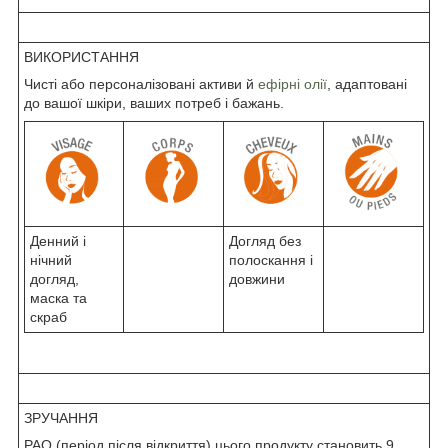
ВИКОРИСТАННЯ
Чисті або персоналізовані активи й
ефірні олії
, адаптовані
до вашої шкіри, ваших потреб і бажань.
Денний і
Догляд без
нічний
полоскання і
догляд,
довжини
маска та
скраб
ЗРУЧАННЯ
PAO (період після відкриття) цього продукту становить 9