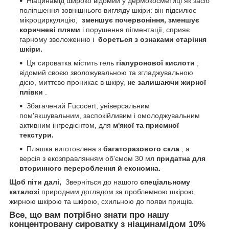
Ніацинамід широко відомий у дермокосметиці як засіб
поліпшення зовнішнього вигляду шкіри: він підсилює
мікроциркуляцію,
зменшує почервоніння, зменшує
коричневі плями
і порушення пігментації, сприяє
гарному зволоженню і
бореться з ознаками старіння
шкіри.
Ця сироватка містить гель
гіалуронової кислоти
,
відомий своєю зволожувальною та згладжувальною
дією, миттєво проникає в шкіру,
не залишаючи жирної
плівки
.
Збагачений Fucocert, універсальним
пом'якшувальним, заспокійливим і омолоджувальним
активним інгредієнтом, для
м'якої та приємної
текстури.
Пляшка виготовлена з
багаторазового скла
, а
версія з екозправлянням об'ємом 30 мл
придатна для
вторинного перероблення й економна.
Щоб піти далі,
Зверніться до нашого
спеціальному
каталозі
природним доглядом за проблемною шкірою,
жирною шкірою та шкірою, схильною до появи прищів.
Все, що вам потрібно знати про нашу
концентровану сироватку з ніацинамідом 10%