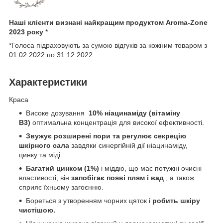
Наші клієнти визнані найкращим продуктом Aroma-Zone
2023 року
*
*Голоса підраховують за сумою відгуків за кожним товаром з
01.02.2022 по 31.12.2022.
Характеристики
Краса
Високе дозування
10% ніацинаміду (вітаміну
B3)
оптимальна концентрація для високої ефективності.
Звужує розширені пори та регулює секрецію
шкірного сала
завдяки синергійній дії ніацинаміду,
цинку та міді.
Багатий цинком (1%)
і міддю, що має потужні очисні
властивості, він
запобігає появі плям і вад
, а також
сприяє їхньому загоєнню.
Бореться з утворенням чорних цяток і
робить шкіру
чистішою.