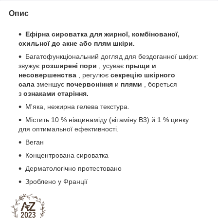
Опис
Ефірна сироватка для жирної, комбінованої,
схильної до акне або плям шкіри.
Багатофункціональний догляд для бездоганної шкіри:
звужує
розширені пори
, усуває
прыщи и
несовершенства
, регулює
секрецію шкірного
сала
зменшує
почервоніння
и
плями
, бореться
з
ознаками старіння.
М'яка, нежирна гелева текстура.
Містить 10 % ніацинаміду (вітаміну B3) й 1 % цинку
для оптимальної ефективності.
Веган
Концентрована сироватка
Дерматологічно протестовано
Зроблено у Франції