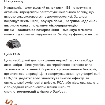
Ніацинамід
Ніацинамід, також відомий як
витамин B3
, є потужним
активним інгредієнтом багатофункціонального впливу, що
широко використовується в дермокосметиці. Загалом
покращує якість шкіри,
звужує пори
,
регулює надлишок
шкірного сала
,
покращує мікроциркуляцію
шкіри
,
заспокоює почервоніння
,
зменшує пігментні
плями
і допомагає підтримувати
бар'єрну функцію шкіри
.
Цинк PCA
Цинк необхідний для
очищення жирної та схильної до
акне шкіри
. Цинк уповільнює вироблення шкірного сала,
заспокоює запалення й бореться з розмноженням бактерій,
що викликають прищі. Цинк сформульований тут у формі солі
PCA для
додаткового зволожувального ефекту
та
оптимальної сумісності зі шкірою. PCA, або підолова кислота,
є природним компонентом тканин шкіри та
сприяє
регенерації шкірного бар'єра
.