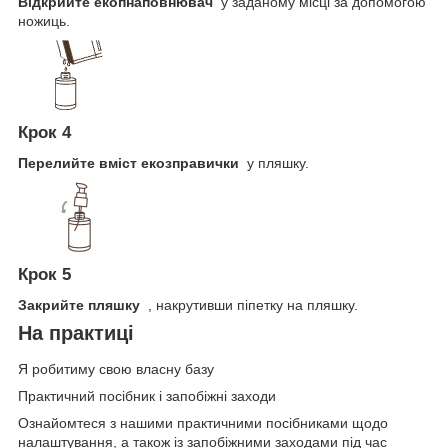
Відкрийте екопнаповнювач
у заданому місці за допомогою
ножиць.
Крок 4
Перелийте вміст екозправички
у пляшку.
Крок 5
Закрийте пляшку
, накрутивши піпетку на пляшку.
На практиці
Я робитиму свою власну базу
Практичний посібник і запобіжні заходи
Ознайомтеся з нашими практичними посібниками щодо
налаштування, а також із запобіжними заходами під час