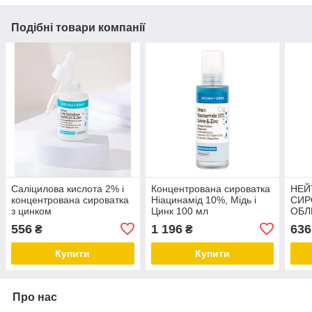
Подібні товари компанії
Саліцилова кислота 2% і
Концентрована сироватка
НЕЙ
концентрована сироватка
Ніацинамід 10%, Мідь і
СИР
з цинком
Цинк 100 мл
ОБЛ
С 10
556
1 196
636
₴
₴
АСТ
Купити
Купити
Про нас