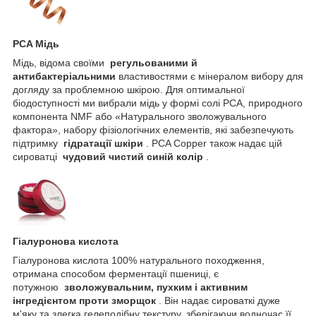
PCA Мідь
Мідь, відома своїми
регульованими й
антибактеріальними
властивостями є мінералом вибору для
догляду за проблемною шкірою. Для оптимальної
біодоступності ми вибрали мідь у формі солі PCA, природного
компонента NMF або «Натурального зволожувального
фактора», набору фізіологічних елементів, які забезпечують
підтримку
гідратації шкіри
. PCA Copper також надає цій
сироватці
чудовий чистий синій колір
.
Гіалуронова кислота
Гіалуронова кислота 100% натурального походження,
отримана способом ферментації пшениці, є
потужною
зволожувальним, пухким і активним
інгредієнтом проти зморщок
. Він надає сироваткі дуже
м'яку та злегка гелеподібну текстуру, зберігаючи водночас її