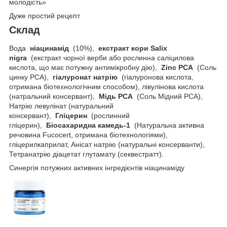
молодість»
Дуже простий рецепт
Склад
Вода
ніацинамід
(10%),
екстракт кори Salix
nigra
(екстракт чорної верби або рослинна саліцилова
кислота, що має потужну антимікробну дію),
Zinc PCA
(Соль
цинку PCA),
гіалуронат натрію
(гіалуронова кислота,
отримана біотехнологічним способом), лівулінова кислота
(натральний консервант),
Мідь РСА
(Соль Мідний РСА),
Натрію левулінат (натуральний
консервант),
Гліцерин
(рослинний
гліцерин),
Біосахаридна камедь-1
(Натуральна активна
речовина Fucocert, отримана біотехнологіями),
гліцерилкаприлат, Анісат натрію (натуральні консерванти),
Тетранатрію діацетат глутамату (секвестратт).
Синергія потужних активних інгредієнтів ніацинаміду