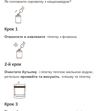
Як поповнити сироватку з ніацинамідом?
Крок 1
Отвинтите и извлеките
піпетку з флакона.
2-й крок
Очистите бутылку
і піпетку теплою мильною водою,
ретельно
промийте та висушіть
пляшку та піпетку.
Крок 3