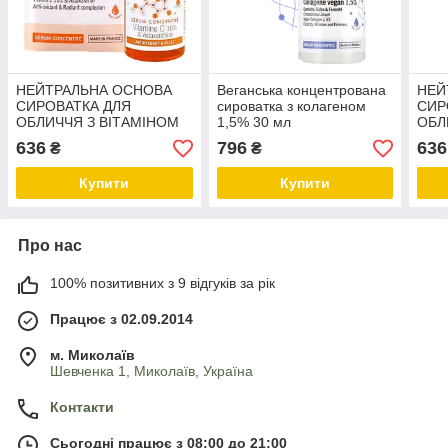
НЕЙТРАЛЬНА ОСНОВА
Веганська концентрована
НЕЙ
СИРОВАТКА ДЛЯ
сироватка з колагеном
СИР
ОБЛИЧЧЯ З ВІТАМІНОМ
1,5% 30 мл
ОБЛ
С 10% І
С 10
636
796
636
₴
₴
АСТАКСАНТИНОМ , 30 мл
АСТ
Купити
Купити
Про нас
100% позитивних з 9 відгуків за рік
Працює з 02.09.2014
м. Миколаїв
Шевченка 1, Миколаїв, Україна
Контакти
Сьогодні працює з 08:00 до 21:00