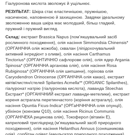
Гіалуронова кислота зволожує й ущільнює.
РЕЗУЛЬТАТ:
Шкіра стає еластичнішою, пружнішою,
насиченою, наповненою й захищеною. Завдяки ідеальному
зволоженню ваша шкіра має молодший, більш гладкий,
пружний і пружний вигляд.
Склад:
екстракт Brassica Napus (пом'якшувальний засіб
рослинного походження), олія насіння Simmondsia Chinensis*
(ОРГАНІЧНА олія жожоба), сквалан (ліпідохочувальний
активний інгредієнт з оливи), олія насіння Carthamus
Tinctorius* (ОРГАНТИЧНІО сафлорове олія), олія ядер Argania
Spinosa* (ОРГАНІЧНА арганова олія), олія насіння Rosa
Rubiginosa* (ОРГАНІЧНА олія шипшини), горіхова олія
Caryodendron Orinocense (ОРГАНІЧНА олія какао), екстракт
квітів/листян/стелей Spilantes Acmella** (ORGANIC Spilanthes),
гіалуронат натрію (гіалуронова кислота), лаванда Stoechas
Екстракт* (ОРГАНІЧНИЙ екстракт лаванди-метелики), екстракт
кореня астрагала перетинчастого (коріння астрагалу), олія
насіння Opuntia Ficus-Indica* (ОРГаНІЧНІЧНА олія опунції),
убіхінон (коензим Q10), олія насіння Ricinus Communis
(ОРГАНІЧЕКА рицинова олія), Токоферол (вітамін Е),
каприловий тригліцерид (м'якшувальний засіб природного
походження), олія насіння Helianthus Annuus (соняшникова
олія), сорбітан оліват (емульгатор природного походження),