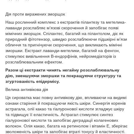
Дія проти виражених зморщок
Наш рослинний комплекс з екстрактів пілантезу та метелика-
лаванди розслабляє м'язові скорочення й запобігає появі
мімічних зморщок. Спілантес, багатий на пілантолом, діє як
природний фітотензор, швидко розслаблюючи підшкірні м'язи
обличчя та пригнічуючи скорочення, що викликають мімічні
зморшки. Екстракт лаванди-метелики, багатий на фенгон,
стимулює вивільнення B-ендорфінів, нейромедіаторів із
розслаблювальним ефектом.
Разом ці екстракти чинять негайну розслаблювальну
дію, зменшуючи зморшки та покращуючи структуру та
згуртованість епідермісу.
Велика антивікова дія
Ця сироватка має повну антивікову дію, впливаючи на видимі
ознаки старіння й покращуючи якість шкіри. Синергія коренів
астрагала, олії какао та гіалуронової кислоти згладжує шкіру
та підвищує її еластичність. Астрагал стимулює синтез
гіалуронової кислоти та запобігає деградації колагенових
волокон. Олія какао, багата на ретинолом і вітамін Е, зберігає
зволоженість шкіри та запобігає втраті тонусу й еластичності.