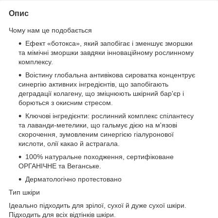
Опис
Чому нам це подобається
Ефект «ботокса», який запобігає і зменшує зморшки
та мімічні зморшки завдяки інноваційному рослинному
комплексу.
Воістину глобальна антивікова сироватка концентрує
синергію активних інгредієнтів, що запобігають
деградації колагену, що зміцнюють шкірний бар'єр і
борються з окисним стресом.
Ключові інгредієнти: рослинний комплекс спілантесу
та лаванди-метелики, що гальмує дією на м'язові
скорочення, зумовленим синергією гіалуронової
кислоти, олії какао й астрагала.
100% натуральне походження, сертифіковане
ОРГАНІЧНЕ та Веганське.
Дерматологічно протестовано
Тип шкіри
Ідеально підходить для зрілої, сухої й дуже сухої шкіри.
Підходить для всіх відтінків шкіри.