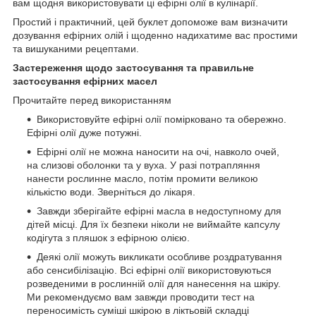
вам щодня використовувати ці ефірні олії в кулінарії.
Простий і практичний, цей буклет допоможе вам визначити
дозування ефірних олій і щоденно надихатиме вас простими
та вишуканими рецептами.
Застереження щодо застосування та правильне
застосування ефірних масел
Прочитайте перед використанням
Використовуйте ефірні олії помірковано та обережно.
Ефірні олії дуже потужні.
Ефірні олії не можна наносити на очі, навколо очей,
на слизові оболонки та у вуха. У разі потрапляння
нанести рослинне масло, потім промити великою
кількістю води. Зверніться до лікаря.
Завжди зберігайте ефірні масла в недоступному для
дітей місці. Для їх безпеки ніколи не виймайте капсулу
кодігута з пляшок з ефірною олією.
Деякі олії можуть викликати особливе роздратування
або сенсибілізацію. Всі ефірні олії використовуються
розведеними в рослинній олії для нанесення на шкіру.
Ми рекомендуємо вам завжди проводити тест на
переносимість суміші шкірою в ліктьовій складці