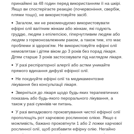
принаймні за 48 годин перед використанням її на шкірі.
Якщо ви спостерігаєте реакцію (почервоніння, свербіж,
плями тощо), не використовуйте засіб.
Загалом, ми не рекомендуємо використовувати
ефірні олії вагітним жінкам або жінкам, які годують
груддю, людям з епілепсією, гіперчутливим людям або
людям з гормонозалежним раком, а також тим, хто має
проблеми зі здоров’ям. Не використовуйте ефірні олії
немовлятам і дітям віком до 3 років без порад лікаря.
Дітям старше 3 років застосовувати під наглядом лікаря.
У разі респіраторної алергії або астми уникайте
прямого вдихання дифузії ефірної олії.
Не поєднуйте ефірні олії та медикаментозне
лікування без консультації лікаря.
Зверніться до лікаря щодо будь-яких терапевтичних
показань або будь-якого перорального лікування, а
також у разі сумнівів чи питань.
У разі випадкового проковтування чистої ефірної олії
прополощіть рот харчовою рослинною олією. Якщо є
можливість, бажано проковтнути 1 або 2 ложки харчової
рослинної олії, щоб розбавити ефірну олію. Негайно