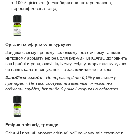
100% цілісність (незнебарвлена, нетерпенована,
неректифікована тощо)
Органічна ефірна олія куркуми
Завдяки своєму пряному, солодкому, екзотичному та ніжно-
квітковому аромату ефірна олія куркуми ORGANIC доповнить
ваші рибні страви, овочі, індійську, східну, африканську кухню
чи навіть салати вишуканою та заспокійливою ноткою.
Запобіжні заходи
: Не перевищуйте 0,1% у кінцевому
препараті. Не застосовувати вагітним і жінкам, які
годують груддю, дітям до 6 років і хворим на епілепсію.
Ефірна олія ягід троянди
Свіжий і пряний аромат ефірної олії рожевих ягід створює в