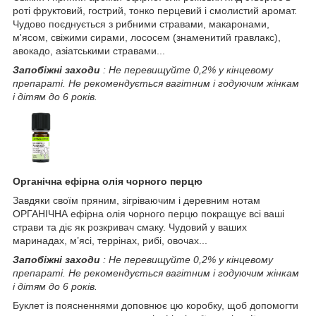
роті фруктовий, гострий, тонко перцевий і смолистий аромат.
Чудово поєднується з рибними стравами, макаронами,
м'ясом, свіжими сирами, лососем (знаменитий гравлакс),
авокадо, азіатськими стравами...
Запобіжні заходи
: Не перевищуйте 0,2% у кінцевому
препараті. Не рекомендується вагітним і годуючим жінкам
і дітям до 6 років.
Органічна ефірна олія чорного перцю
Завдяки своїм пряним, зігріваючим і деревним нотам
ОРГАНІЧНА ефірна олія чорного перцю покращує всі ваші
страви та діє як розкривач смаку. Чудовий у ваших
маринадах, м’ясі, террінах, рибі, овочах...
Запобіжні заходи
: Не перевищуйте 0,2% у кінцевому
препараті. Не рекомендується вагітним і годуючим жінкам
і дітям до 6 років.
Буклет із поясненнями доповнює цю коробку, щоб допомогти