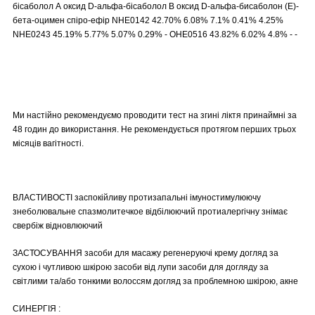
бісаболол А оксид D-альфа-бісаболол B оксид D-альфа-бисаболон (E)-
бета-оцимен спіро-ефір NHE0142 42.70% 6.08% 7.1% 0.41% 4.25%
NHE0243 45.19% 5.77% 5.07% 0.29% - OHE0516 43.82% 6.02% 4.8% - -
Ми настійно рекомендуємо проводити тест на згині ліктя принаймні за
48 годин до використання. Не рекомендується протягом перших трьох
місяців вагітності.
ВЛАСТИВОСТІ заспокійливу протизапальні імуностимулюючу
знеболювальне спазмолитечкое відбілюючий протиалергічну знімає
свербіж відновлюючий
ЗАСТОСУВАННЯ засоби для масажу регенеруючі крему догляд за
сухою і чутливою шкірою засоби від лупи засоби для догляду за
світлими та/або тонкими волоссям догляд за проблемною шкірою, акне
СИНЕРГІЯ :