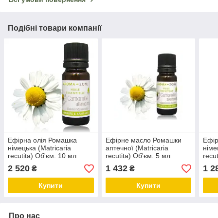
Подібні товари компанії
Ефірна олія Ромашка
Ефірне масло Ромашки
Ефі
німецька (Matricaria
аптечної (Matricaria
німе
recutita) Об'єм: 10 мл
recutita) Об'єм: 5 мл
recu
2 520
1 432
1 2
₴
₴
Купити
Купити
Про нас