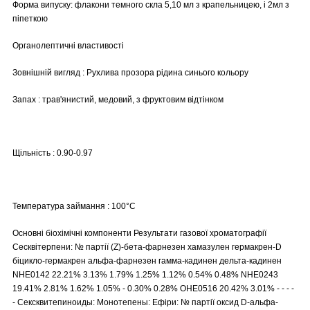
Форма випуску: флакони темного скла 5,10 мл з крапельницею, і 2мл з
піпеткою
Органолептичні властивості
Зовнішній вигляд : Рухлива прозора рідина синього кольору
Запах : трав'янистий, медовий, з фруктовим відтінком
Щільність : 0.90-0.97
Температура займання : 100°C
Основні біохімічні компоненти Результати газової хроматографії
Сесквітерпени: № партії (Z)-бета-фарнезен хамазулен гермакрен-D
біцикло-гермакрен альфа-фарнезен гамма-кадинен дельта-кадинен
NHE0142 22.21% 3.13% 1.79% 1.25% 1.12% 0.54% 0.48% NHE0243
19.41% 2.81% 1.62% 1.05% - 0.30% 0.28% OHE0516 20.42% 3.01% - - - -
- Сексквитепиноиды: Монотепены: Ефіри: № партії оксид D-альфа-