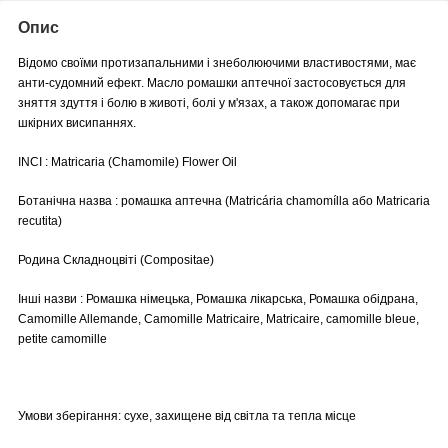
Опис
Відомо своїми протизапальними і знеболюючими властивостями, має
анти-судомний ефект. Масло ромашки аптечної застосовується для
зняття здуття і болю в животі, болі у м'язах, а також допомагає при
шкірних висипаннях.
INCI : Matricaria (Chamomile) Flower Oil
Ботанічна назва : ромашка аптечна (Matricária chamomílla або Matricaria
recutita)
Родина Складноцвіті (Compositae)
Інші назви : Ромашка німецька, Ромашка лікарська, Ромашка обідрана,
Camomille Allemande, Camomille Matricaire, Matricaire, camomille bleue,
petite camomille
Умови зберігання: сухе, захищене від світла та тепла місце