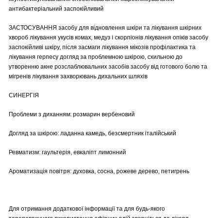
антибактеріальний заспокійливий
ЗАСТОСУВАННЯ засобу для відновлення шкіри та лікування шкірних
хвороб лікування укусів комах, медуз і скорпіонів лікування опіків засобу
заспокійливі шкіру, після засмаги лікування мікозів профілактика та
лікування герпесу догляд за проблемною шкірою, схильною до
утворенню акне розслаблювальних засобів засобу від готового болю та
мігренів лікування захворювань дихальних шляхів
СИНЕРГІЯ
Проблеми з диханням: розмарин вербеновий
Догляд за шкірою: ладанна камедь, безсмертник італійський
Ревматизм: гаультерія, евкаліпт лимонний
Ароматизація повітря: духовка, сосна, рожеве дерево, петигрень
Для отримання додаткової інформації та для будь-якого