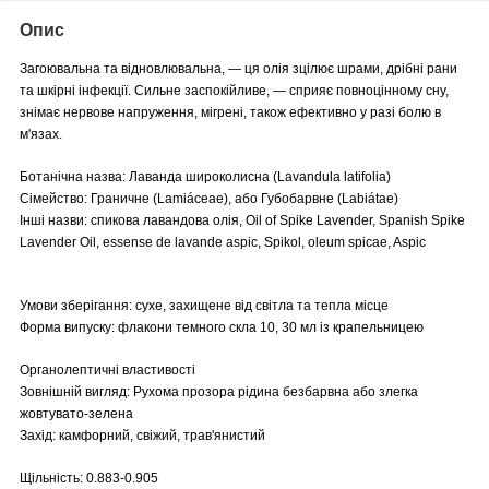
Опис
Загоювальна та відновлювальна, — ця олія зцілює шрами, дрібні рани
та шкірні інфекції. Сильне заспокійливе, — сприяє повноцінному сну,
знімає нервове напруження, мігрені, також ефективно у разі болю в
м'язах.
Ботанічна назва: Лаванда широколисна (Lavandula latifolia)
Сімейство: Граничне (Lamiáceae), або Губобарвне (Labiátae)
Інші назви: спикова лавандова олія, Oil of Spike Lavender, Spanish Spike
Lavender Oil, essense de lavande aspic, Spikol, oleum spicae, Aspic
Умови зберігання: сухе, захищене від світла та тепла місце
Форма випуску: флакони темного скла 10, 30 мл із крапельницею
Органолептичні властивості
Зовнішній вигляд: Рухома прозора рідина безбарвна або злегка
жовтувато-зелена
Захід: камфорний, свіжий, трав'янистий
Щільність: 0.883-0.905