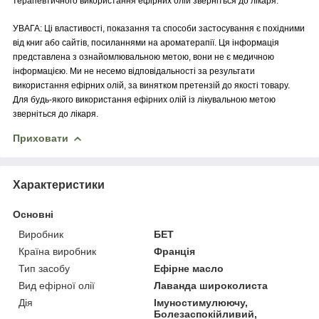
терапевтичного використання ефірних олій зверніться до лікаря.
УВАГА: Ці властивості, показання та способи застосування є похідними
від книг або сайтів, посиланнями на ароматерапії. Ця інформація
представлена з ознайомлювальною метою, вони не є медичною
інформацією. Ми не несемо відповідальності за результати
використання ефірних олій, за винятком претензій до якості товару.
Для будь-якого використання ефірних олій із лікувальною метою
зверніться до лікаря.
Приховати
Характеристики
Основні
Виробник
БЕТ
Країна виробник
Франція
Тип засобу
Ефірне масло
Вид ефірної олії
Лаванда широколиста
Дія
Імуностимулюючу,
Болезаспокійливий,