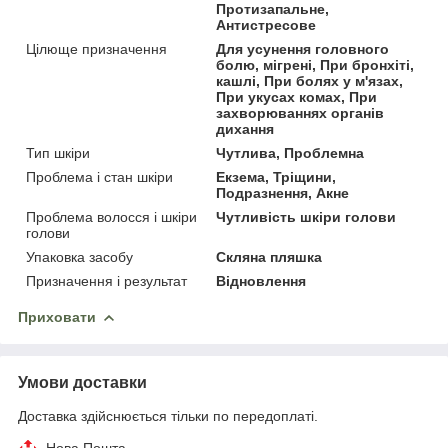
Протизапальне,
Антистресове
Цілюще призначення
Для усунення головного
болю, мігрені, При бронхіті,
кашлі, При болях у м'язах,
При укусах комах, При
захворюваннях органів
дихання
Тип шкіри
Чутлива, Проблемна
Проблема і стан шкіри
Екзема, Тріщини,
Подразнення, Акне
Проблема волосся і шкіри
Чутливість шкіри голови
голови
Упаковка засобу
Скляна пляшка
Призначення і результат
Відновлення
Приховати
Умови доставки
Доставка здійснюється тільки по передоплаті.
Нова Пошта