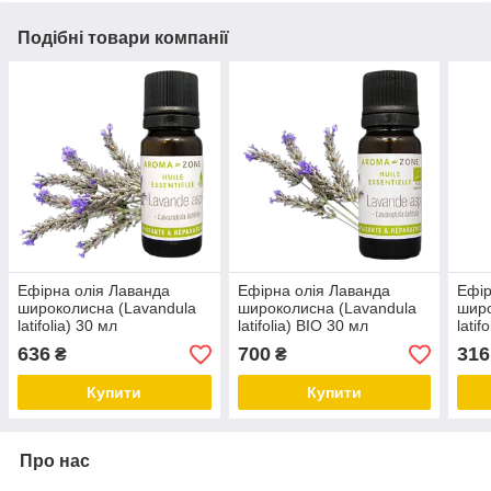
Подібні товари компанії
Ефірна олія Лаванда
Ефірна олія Лаванда
Ефір
широколисна (Lavandula
широколисна (Lavandula
широ
latifolia) 30 мл
latifolia) BIO 30 мл
latif
636
700
316
₴
₴
Купити
Купити
Про нас