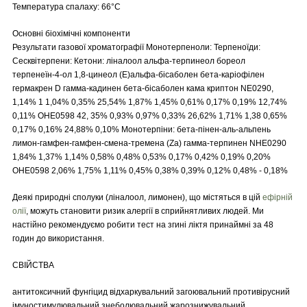
Температура спалаху: 66°C
Основні біохімічні компоненти
Результати газової хроматографії Монотерпеноли: Терпеноїди:
Сесквітерпени: Кетони: ліналоол альфа-терпинеол бореол
терпенеїн-4-ол 1,8-цинеол (Е)альфа-бісаболен бета-каріофілен
гермакрен D гамма-кадинен бета-бісаболен кама криптон NE0290,
1,14% 1 1,04% 0,35% 25,54% 1,87% 1,45% 0,61% 0,17% 0,19% 12,74%
0,11% OHE0598 42, 35% 0,93% 0,97% 0,33% 26,62% 1,71% 1,38 0,65%
0,17% 0,16% 24,88% 0,10% Монотерпіни: бета-пінен-аль-альпень
лимон-гамфен-гамфен-смена-тремена (Zа) гамма-терпинен NHE0290
1,84% 1,37% 1,14% 0,58% 0,48% 0,53% 0,17% 0,42% 0,19% 0,20%
OHE0598 2,06% 1,75% 1,11% 0,45% 0,38% 0,39% 0,12% 0,48% - 0,18%
Деякі природні сполуки (ліналоол, лимонен), що містяться в цій
ефірній
олії
, можуть становити ризик алергії в сприйнятливих людей. Ми
настійно рекомендуємо робити тест на згині ліктя принаймні за 48
годин до використання.
СВІЙСТВА
антитоксичний фунгіцид відхаркувальний загоювальний противірусний
імуностимулювальний знеболювальний жарознижувальний