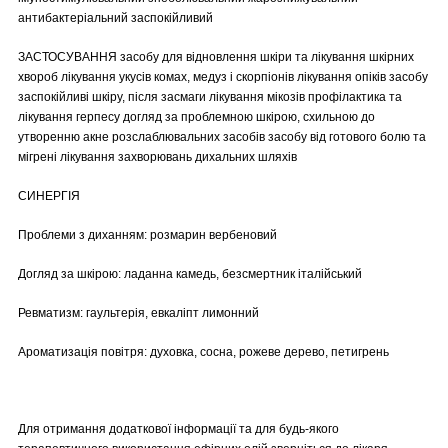
антибактеріальний заспокійливий
ЗАСТОСУВАННЯ засобу для відновлення шкіри та лікування шкірних
хвороб лікування укусів комах, медуз і скорпіонів лікування опіків засобу
заспокійливі шкіру, після засмаги лікування мікозів профілактика та
лікування герпесу догляд за проблемною шкірою, схильною до
утворенню акне розслаблювальних засобів засобу від готового болю та
мігрені лікування захворювань дихальних шляхів
СИНЕРГІЯ
Проблеми з диханням: розмарин вербеновий
Догляд за шкірою: ладанна камедь, безсмертник італійський
Ревматизм: гаультерія, евкаліпт лимонний
Ароматизація повітря: духовка, сосна, рожеве дерево, петигрень
Для отримання додаткової інформації та для будь-якого