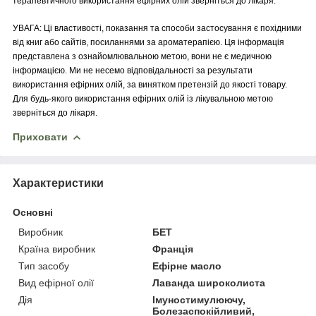
терапевтичного використання ефірних олій зверніться до лікаря.
УВАГА: Ці властивості, показання та способи застосування є похідними
від книг або сайтів, посиланнями за ароматерапією. Ця інформація
представлена з ознайомлювальною метою, вони не є медичною
інформацією. Ми не несемо відповідальності за результати
використання ефірних олій, за винятком претензій до якості товару.
Для будь-якого використання ефірних олій із лікувальною метою
зверніться до лікаря.
Приховати
Характеристики
Основні
Виробник
БЕТ
Країна виробник
Франція
Тип засобу
Ефірне масло
Вид ефірної олії
Лаванда широколиста
Дія
Імуностимулюючу,
Болезаспокійливий,