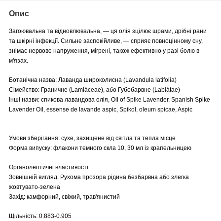
Опис
Загоювальна та відновлювальна, — ця олія зцілює шрами, дрібні рани
та шкірні інфекції. Сильне заспокійливе, — сприяє повноцінному сну,
знімає нервове напруження, мігрені, також ефективно у разі болю в
м'язах.
Ботанічна назва: Лаванда широколисна (Lavandula latifolia)
Сімейство: Граничне (Lamiáceae), або Губобарвне (Labiátae)
Інші назви: спикова лавандова олія, Oil of Spike Lavender, Spanish Spike
Lavender Oil, essense de lavande aspic, Spikol, oleum spicae, Aspic
Умови зберігання: сухе, захищене від світла та тепла місце
Форма випуску: флакони темного скла 10, 30 мл із крапельницею
Органолептичні властивості
Зовнішній вигляд: Рухома прозора рідина безбарвна або злегка
жовтувато-зелена
Захід: камфорний, свіжий, трав'янистий
Щільність: 0.883-0.905