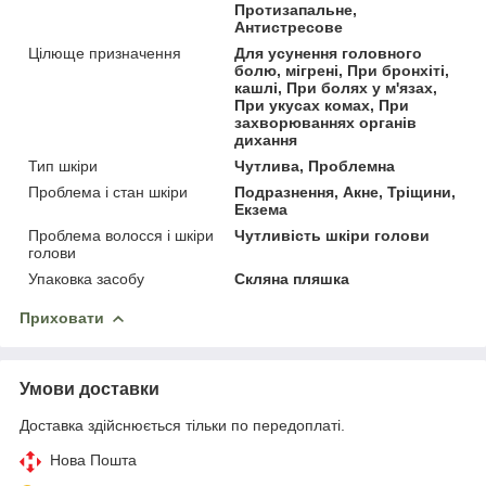
Протизапальне,
Антистресове
Цілюще призначення
Для усунення головного
болю, мігрені, При бронхіті,
кашлі, При болях у м'язах,
При укусах комах, При
захворюваннях органів
дихання
Тип шкіри
Чутлива, Проблемна
Проблема і стан шкіри
Подразнення, Акне, Тріщини,
Екзема
Проблема волосся і шкіри
Чутливість шкіри голови
голови
Упаковка засобу
Скляна пляшка
Приховати
Умови доставки
Доставка здійснюється тільки по передоплаті.
Нова Пошта