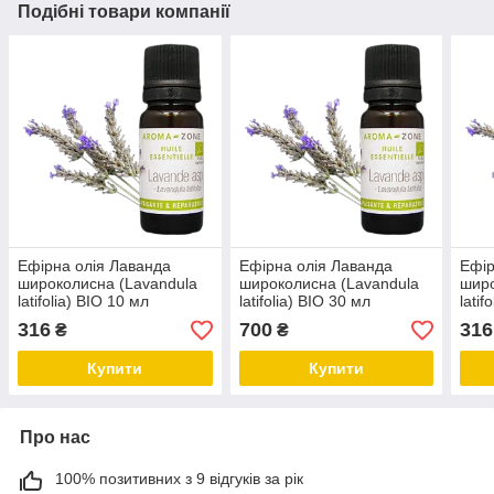
Подібні товари компанії
Ефірна олія Лаванда
Ефірна олія Лаванда
Ефір
широколисна (Lavandula
широколисна (Lavandula
широ
latifolia) BIO 10 мл
latifolia) BIO 30 мл
latif
316
700
316
₴
₴
Купити
Купити
Про нас
100% позитивних з 9 відгуків за рік