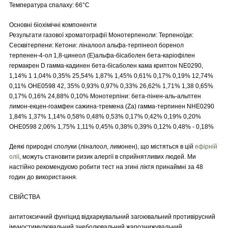
Температура спалаху: 66°C
Основні біохімічні компоненти
Результати газової хроматографії Монотерпеноли: Терпеноїди:
Сесквітерпени: Кетони: ліналоол альфа-терпінеол боренол
терпенен-4-ол 1,8-цинеол (Е)альфа-бісаболен бета-каріофілен
гермакрен D гамма-кадинен бета-бісаболен кама криптон NE0290,
1,14% 1 1,04% 0,35% 25,54% 1,87% 1,45% 0,61% 0,17% 0,19% 12,74%
0,11% OHE0598 42, 35% 0,93% 0,97% 0,33% 26,62% 1,71% 1,38 0,65%
0,17% 0,16% 24,88% 0,10% Монотерпіни: бета-пінен-аль-альптен
лимон-екцен-гоамфен сажина-тремена (Zа) гамма-терпинен NHE0290
1,84% 1,37% 1,14% 0,58% 0,48% 0,53% 0,17% 0,42% 0,19% 0,20%
OHE0598 2,06% 1,75% 1,11% 0,45% 0,38% 0,39% 0,12% 0,48% - 0,18%
Деякі природні сполуки (ліналоол, лимонен), що містяться в цій
ефірній
олії
, можуть становити ризик алергії в сприйнятливих людей. Ми
настійно рекомендуємо робити тест на згині ліктя принаймні за 48
годин до використання.
СВІЙСТВА
антитоксичний фунгіцид відхаркувальний загоювальний противірусний
імуностимулювальний знеболювальний жарознижувальний