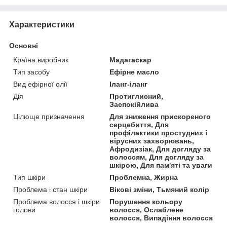
Характеристики
Основні
Країна виробник
Мадагаскар
Тип засобу
Ефірне масло
Вид ефірної олії
Іланг-іланг
Дія
Протиглисний,
Заспокійлива
Цілюще призначення
Для зниження прискореного
серцебиття, Для
профілактики простудних і
вірусних захворювань,
Афродизіак, Для догляду за
волоссям, Для догляду за
шкірою, Для пам'яті та уваги
Тип шкіри
Проблемна, Жирна
Проблема і стан шкіри
Вікові зміни, Тьмяний колір
Проблема волосся і шкіри
Порушення кольору
голови
волосся, Ослаблене
волосся, Випадіння волосся