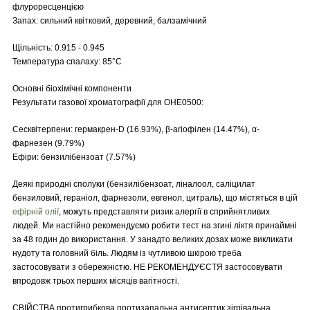
флуроресценцією
Запах: сильний квітковий, деревний, балзамічний
Щільність: 0.915 - 0.945
Температура спалаху: 85°C
Основні біохімічні компоненти
Результати газової хроматографії для OHE0500:
Сесквітерпени: гермакрен-D (16.93%), β-ariофілен (14.47%), α-
фарнезен (9.79%)
Ефіри: бензилібензоат (7.57%)
Деякі природні сполуки (бензилібензоат, ліналоол, саліцилат
бензиловий, гераніол, фарнезоли, евгенол, цитраль), що містяться в цій
ефірній олії
, можуть представляти ризик алергії в сприйнятливих
людей. Ми настійно рекомендуємо робити тест на згині ліктя принаймні
за 48 годин до використання. У занадто великих дозах може викликати
нудоту та головний біль. Людям із чутливою шкірою треба
застосовувати з обережністю. НЕ РЕКОМЕНДУЄСТЯ застосовувати
впродовж трьох перших місяців вагітності.
СВІЙСТВА протигрибкова протизапальна антисептик зігрівальна