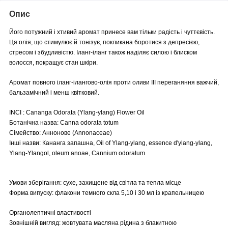
Опис
Його потужний і хтивий аромат принесе вам тільки радість і чуттєвість.
Ця олія, що стимулює й тонізує, покликана боротися з депресією,
стресом і збудливістю. Іланг-іланг також наділяє силою і блиском
волосся, покращує стан шкіри.
Аромат повного іланг-ілангово-олія проти оливи III переганяння важчий,
бальзамічний і менш квітковий.
INCI : Cananga Odorata (Ylang-ylang) Flower Oil
Ботанічна назва: Canna odorata totum
Сімейство: Аннонове (Annonaceae)
Інші назви: Кананга запашна, Oil of Ylang-ylang, essence d'ylang-ylang,
Ylang-Ylangol, oleum anoae, Cannium odoratum
Умови зберігання: сухе, захищене від світла та тепла місце
Форма випуску: флакони темного скла 5,10 і 30 мл із крапельницею
Органолептичні властивості
Зовнішній вигляд: жовтувата масляна рідина з блакитною