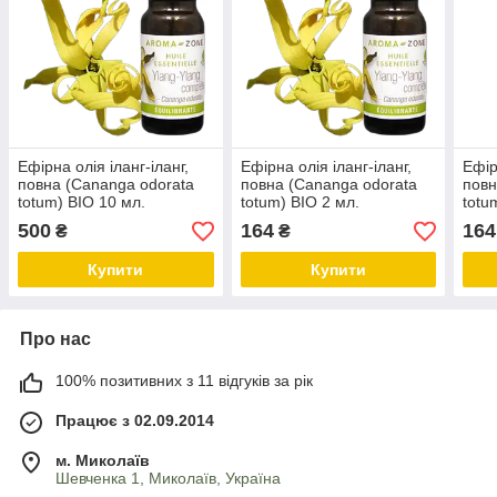
Ефірна олія іланг-іланг,
Ефірна олія іланг-іланг,
Ефір
повна (Cananga odorata
повна (Cananga odorata
повн
totum) BIO 10 мл.
totum) BIO 2 мл.
totu
500
164
164
₴
₴
Купити
Купити
Про нас
100% позитивних з 11 відгуків за рік
Працює з 02.09.2014
м. Миколаїв
Шевченка 1, Миколаїв, Україна