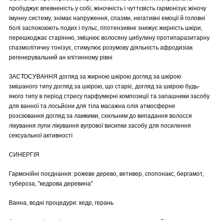
пробуджує впевненість у собі, жіночність і чуттєвість гармонізує жіночу
імунну систему, знімає напруження, спазми, негативні емоції й головні
болі заспокоюють подих і пульс, гіпотензивне знижує жирність шкіри,
перешкоджає старінню, зміцнює волосяну цибулину протипаразитарну
спазмолітичну тонізує, стимулює розумову діяльність афродизіак
регенерувальний ан клітинному рівні
ЗАСТОСУВАННЯ догляд за жирною шкірою догляд за шкірою
змішаного типу догляд за шкірою, що старіє, догляд за шкірою будь-
якого типу в період стресу парфумерні композиції та запашники засобу
для ванної та лосьйони для тіла масажна олія атмосферне
розсіювання догляд за ламкими, схильним до випадання волосся
лікування лупи лікування вугрової висипки засобу для посилення
сексуальної активності
СИНЕРГІЯ
Гармонійні поєднання: рожеве дерево, ветивер, спопонакс, бергамот,
тубероза, "кедрова деревина"
Ванна, водні процедури: кедр, герань