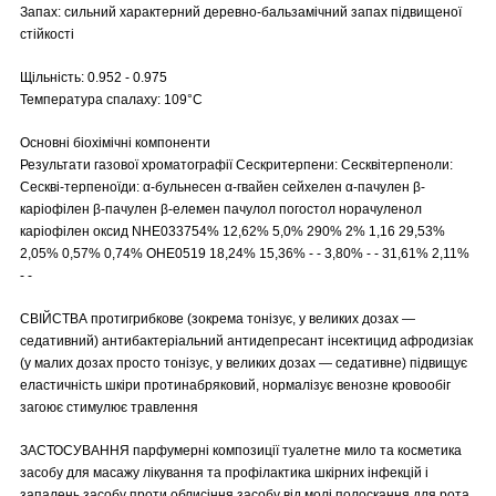
Запах: сильний характерний деревно-бальзамічний запах підвищеної
стійкості
Щільність: 0.952 - 0.975
Температура спалаху: 109°C
Основні біохімічні компоненти
Результати газової хроматографії Сескритерпени: Сесквітерпеноли:
Сескві-терпеноїди: α-бульнесен α-гвайен сейхелен α-пачулен β-
каріофілен β-пачулен β-елемен пачулол погостол норачуленол
каріофілен оксид NHE033754% 12,62% 5,0% 290% 2% 1,16 29,53%
2,05% 0,57% 0,74% OHE0519 18,24% 15,36% - - 3,80% - - 31,61% 2,11%
- -
СВІЙСТВА протигрибкове (зокрема тонізує, у великих дозах —
седативний) антибактеріальний антидепресант інсектицид афродизіак
(у малих дозах просто тонізує, у великих дозах — седативне) підвищує
еластичність шкіри протинабряковий, нормалізує венозне кровообіг
загоює стимулює травлення
ЗАСТОСУВАННЯ парфумерні композиції туалетне мило та косметика
засобу для масажу лікування та профілактика шкірних інфекцій і
запалень засобу проти облисіння засобу від молі полоскання для рота