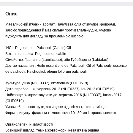
Опис
Має глибокий п'янкий аромат. Пачулієва олія стимулює кровообіг,
загоює пошкодження й має сильну протизапальну дію. Чудово
підходить для догляду за проблемною шкірою.
INCI : Pogostemon Patchouli (Cablin) Oil
Ботанічна назва: Pogostemon cablin
Сімейство: Граничне (Lamiáceae), або Губобарвне (Labiátae)
Другие названия : Huile essentielle de Patchouli, Oil of Patchouly, essence
de patchouli, Patchouliol, oleum foliorum patchouli
Культура: дика (NHE0337), екологічна (OHE0519)
Дата вироблення : червень 2012 (NHE0337), іль 2013 (OHE0519)
Найкраще використовувати до: червень 2016 (NHE0337), ілюль 2017
(OHE0519)
Умови зберігання: сухе, захищене від світла та тепла місце
Форма випуску: флакони темного скла 10 і 30 мл із крапельницею
Органолептичні властивості
Зовнішній вигляд: темна жовто-коричнева в'язка рідина