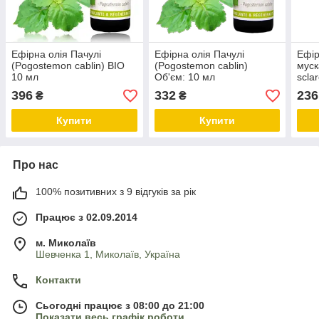
Ефірна олія Пачулі
Ефірна олія Пачулі
Ефір
(Pogostemon cablin) BIO
(Pogostemon cablin)
муск
10 мл
Об'єм: 10 мл
scla
Об'є
396
332
236
₴
₴
Купити
Купити
Про нас
100% позитивних з 9 відгуків за рік
Працює з 02.09.2014
м. Миколаїв
Шевченка 1, Миколаїв, Україна
Контакти
Сьогодні працює з 08:00 до 21:00
Показати весь графік роботи