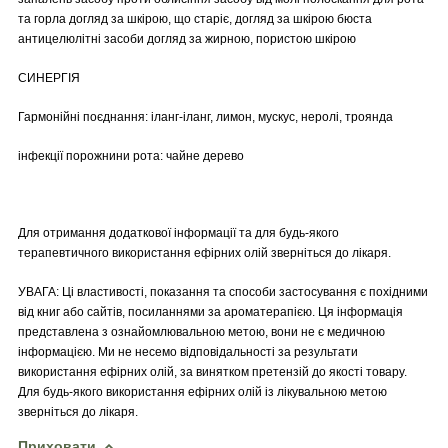
та горла догляд за шкірою, що старіє, догляд за шкірою бюста
антицелюлітні засоби догляд за жирною, пористою шкірою
СИНЕРГІЯ
Гармонійні поєднання: іланг-іланг, лимон, мускус, неролі, троянда
інфекції порожнини рота: чайне дерево
Для отримання додаткової інформації та для будь-якого
терапевтичного використання ефірних олій зверніться до лікаря.
УВАГА: Ці властивості, показання та способи застосування є похідними
від книг або сайтів, посиланнями за ароматерапією. Ця інформація
представлена з ознайомлювальною метою, вони не є медичною
інформацією. Ми не несемо відповідальності за результати
використання ефірних олій, за винятком претензій до якості товару.
Для будь-якого використання ефірних олій із лікувальною метою
зверніться до лікаря.
Приховати