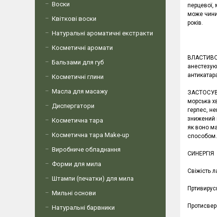
Воски
перцевої,
може чинит
Квіткові воски
років.
Натуральні ароматичні екстракти
Косметичні аромати
ВЛАСТИВОСТ
Бальзами для губ
анестезую
антикатар
Косметичні глини
Масла для масажу
ЗАСТОСУВА
морська хв
Диспергатори
герпес, не
знижений к
Косметична тара
як воно м
Косметична тара Make-up
способом.
Виробниче обладнання
СИНЕРГІЯ
Форми для мила
Свіжість 
Штампи (печатки) для мила
Пртивирус
Мильні основи
Протисвер
Натуральні барвники