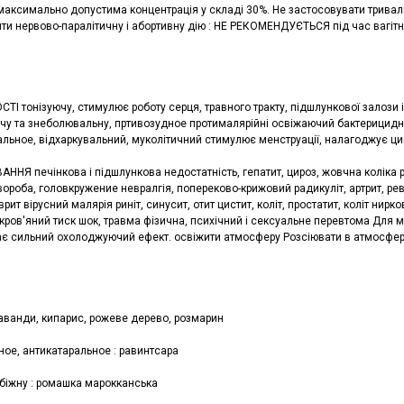
 максимально допустима концентрація у складі 30%. Не застосовувати трива
и нервово-паралітичну і абортивну дію : НЕ РЕКОМЕНДУЄТЬСЯ під час вагітнос
І тонізуючу, стимулює роботу серця, травного тракту, підшлункової залози і
чу та знеболювальну, пртивозудное протималярійні освіжаючий бактерицидну
альное, відхаркувальний, муколітичний стимулює менструації, налагоджує ци
ННЯ печінкова і підшлункова недостатність, гепатит, цироз, жовчна коліка 
ороба, головкружение невралгія, попереково-крижовий радикуліт, артрит, рев
врит вірусний малярія риніт, синусит, отит цистит, коліт, простатит, коліт нир
ров'яний тиск шок, травма фізична, психічний і сексуальне перевтома Для м
ає сильний охолоджуючий ефект. освіжити атмосферу Розсіювати в атмосфері
лаванди, кипарис, рожеве дерево, розмарин
ное, антикатаральное : равинтсара
біжну : ромашка марокканська