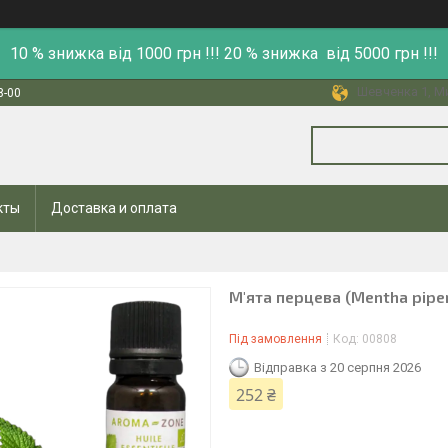
10 % знижка від 1000 грн !!! 20 % знижка від 5000 грн !!!
Шевченка 1, Ми
8-00
кты
Доставка и оплата
М'ята перцева (Mentha piper
Під замовлення
Код:
00808
Відправка з 20 серпня 2026
252 ₴