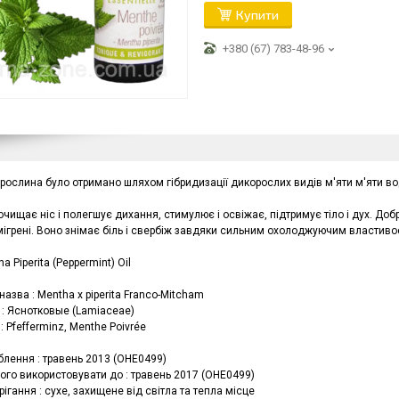
Купити
+380 (67) 783-48-96
рослина було отримано шляхом гібридизації дикорослих видів м'яти м'яти водя
чищає ніс і полегшує дихання, стимулює і освіжає, підтримує тіло і дух. До
 мігрені. Воно знімає біль і свербіж завдяки сильним охолоджуючим властиво
ha Piperita (Peppermint) Oil
назва : Mentha x piperita Franco-Mitcham
 : Яснотковые (Lamiaceae)
 : Pfefferminz, Menthe Poivrée
блення : травень 2013 (OHE0499)
ого використовувати до : травень 2017 (OHE0499)
ігання : сухе, захищене від світла та тепла місце