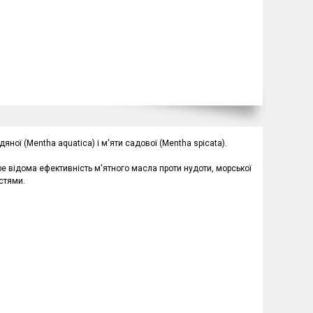
ної (Mentha aquatica) і м'яти садової (Mentha spicata).
бре відома ефективність м'ятного масла проти нудоти, морської
стями.