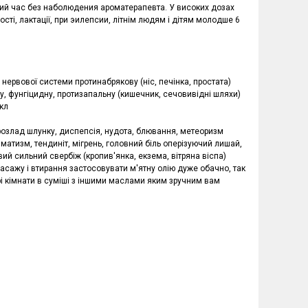
лий час без наболюдения ароматерапевта. У високих дозах
ті, лактації, при эилепсии, літнім людям і дітям молодше 6
 нервової системи протинабрякову (ніс, печінка, простата)
, фунгіцидну, протизапальну (кишечник, сечовивідні шляхи)
кл
розлад шлунку, диспепсія, нудота, блювання, метеоризм
матизм, тендиніт, мігрень, головний біль оперізуючий лишай,
ковий сильний свербіж (кропив'янка, екзема, вітряна віспа)
асажу і втирання застосовувати м'ятну олію дуже обачно, так
 кімнати в суміші з іншими маслами яким зручним вам