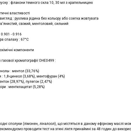
уску : флакони темного скла 10, 30 мл з крапельницею
тичні властивості
вигляд : рухлива рідина без кольору або соегка жовтувата
ав'янистий, свіжий, ментоловий, сильний
 0.901 - 0.916
ра спалаху : 67°C
іохімічні компоненти
 газової хроматографії OHE0499 :
нолы : ментол (33,76%)
 : 1,8-цинеол (3,68%), ментофуран (4%)
ентон (28,97%), пулегон (2,47%)
іри : ментилацетат (5,28%)
одні сполуки (лімонен, ліналоол), що містяться в даному ефірному маслі мо
екомендуємо проводити тест на згині ліктя принаймні за 48 годин до викори