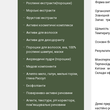
Форма вип
Рослинні екстракти(порошки)
Морські екстракти
Органолеп
Зовнішній 
Фруктові екстракти
Запах : тр
Активні косметичні комплекси
Щільність :
Активи для волосся
Температу
Активи для дезодоранту
Основні б
Порошки для волосся, хна, 100%
Результати
рослинні шампуні, маски
Аюрведичні пудри (порошки)
Монотерпе
Терпеноїди
Медові компоненти
Кетони : м
Складні еф
Алеппо мило, галун, мильні горіхи,
глина Рассул
Ексфоліанти
Поверхнево-активні речовини
Агенти, текстури, рН коректори,
Деякі прир
пом'якшувальні речовини
настійно р