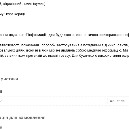
 вітрогінний : кмин (кумин)
у : кора кориці
ння додаткової інформації і для будь-якого терапевтичного використання ефі
 властивості, показання і способи застосування є похідними від книг і сайті
альних цілях, вони ні в якій мірі не являють собою медичні інформацію. Ми
ій, за винятком претензій до якості товару. Для будь-якого використання ефір
еристики
І
к
Aquatica
ація для замовлення
 ₴