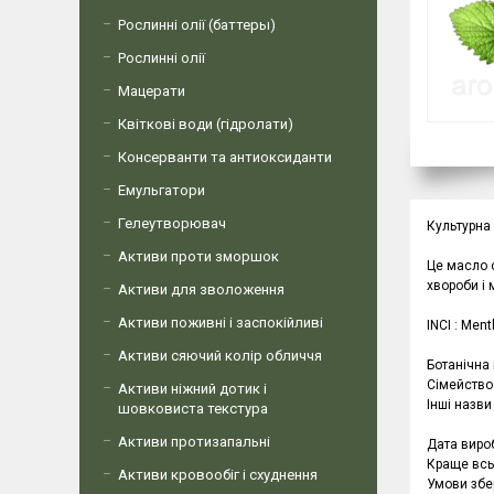
Рослинні олії (баттеры)
Рослинні олії
Мацерати
Квіткові води (гідролати)
Консерванти та антиоксиданти
Емульгатори
Гелеутворювач
Культурна 
Активи проти зморшок
Це масло о
хвороби і
Активи для зволоження
Активи поживні і заспокійливі
INCI : Ment
Активи сяючий колір обличчя
Ботанічна 
Сімейство
Активи ніжний дотик і
Інші назви
шовковиста текстура
Активи протизапальні
Дата виро
Краще всь
Активи кровообіг і схуднення
Умови збер