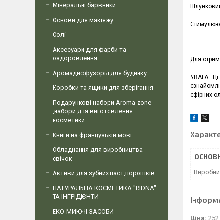
Мінеральні барвники
Шлунковий,
Основи для макіяжу
Стимулююч
Солі
Аксесуари для фарби та
оздоровлення
Для отрима
Аромадиффузоры для будинку
УВАГА : Ці
ознайомлюв
Коробки та ящики для зберігання
ефірних ол
Подарункові набори Aroma-zone
,набори для виготовлення
косметики
Характ
Книги на французькій мові
Обладнання для виробництва
ОСНОВН
свічок
Виробни
Активи для зубних паст,порошків
НАТУРАЛЬНА КОСМЕТИКА "RIDNA"
ТА ІНГРІДІЄНТИ
Інформ
ЕКО-МИЮЧІ ЗАСОБИ
Ціна:
252