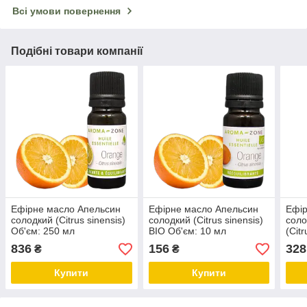
Всі умови повернення
Подібні товари компанії
Ефірне масло Апельсин
Ефірне масло Апельсин
Ефір
солодкий (Citrus sinensis)
солодкий (Citrus sinensis)
соло
Об'єм: 250 мл
BIO Об'єм: 10 мл
(Cit
мл
836
156
328
₴
₴
Купити
Купити