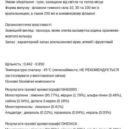
Умови зберігання : сухе, захищене від світла та тепла місце
Форма випуску : флакони темного скла 10, 30 та 100 мл із
крапельницею, а також 250 мл в алюмінієвому флаконі
Органолептичні властивості
Зовнішній вигляд : прозора, може злегка каламутна рідина оранжево-
жовтого кольору
Запах : характерний запах апельсинової кірки, м'який і фруктовий
Щільність : 0.842 - 0.850
Температура спалаху : 45°C (легкозаймисте, НЕ РЕКОМЕНДУЄТЬСЯ
застосовувати у виготовленні свічок)
Основні біохімічні компоненти
Результати газової хроматографії NHE0093 :
Монотерпени : лімонен (95.77%), мірцен (1.79%), альфа-пінен (0.48%),
сабіна (0.34%), дельта-3-карен (0.18%)
Монотерпенолы : ліналоол (0.41%)
Альдегіди : деканаль (0.22%), гераниаль (0.04%), нераль (0.03%)
Результати газової хроматографії OHE0416 :