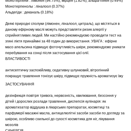
Монотерпени : лімонен (94.75%), мірцен (1.82%), альфа-пінен (0.49%)
Монотерпенолы : ліналоол (0.37%)
Альдегіди : деканаль (0.18%)
Деякі природні сполуки (лімонен, ліналоол, цитраль), що містяться в
даному ефірному маслі можуть представляти ризик алергії у
сприйнятливих людей. Ми настійно рекомендуємо проводити тест на
згині ліктя принаймні за 48 годин до використання. УВАГА : ефірне
масо апельсина підвищує фоточутливість шкіри, рекомендуємо уникати
перебування на сонці після застосування цієї олії.
ВЛАСТИВОСТІ
антисептичну заспокійливу, седативну шлунковий, вітрогінний
покращує травлення тонізує шкіру, підвищує пружність ароматизує їжу
ЗАСТОСУВАННЯ
дезінфекція повітря тривога, нервозність, хвилювання, безсоння у
дітей і дорослих розлади травлення, диспепсія кулінарія: як
ароматизатор віддушка в лікарських препаратах, косметиці та
парфумерії масажні масла, антицелюлітні засоби засоби по догляду за
шкірою, особливо схильної до сухості косметика для ніг, лікування
мозолів
СИНЕРГІЯ