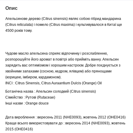
Опис
Апельсинове дерево (Citrus sinensis) являє собою гібрид мандарина
(Citrus reticulata) і помело (Citrus maxima) і культивувалося в Китаї ще
4500 років тому.
Чудове масло апельсина сприяє відпочинку і розслабленню,
розпорошуйте його аромат в повітрі або прийміть ванну. Апельсин
зарядить вас оптимізмом і хорошим настроєм. Добре поєднується з
хвойними запахами (сосною, кедром, ялівцем) або прянощами
(корицею, імбиром, кардамоном).
INCI : Citrus Sinensis, Citrus Auraantium Dulcis (Orange) Oil
Ботанічна назва : Апельсин солодкий (Citrus sinensis)
Сімейство : Рутові (Rutaceae)
Інші назви : Orange douce
Дата вироблення : вересень 2011 (NHE0093), жовтень 2012 (OHE0416)
Краще всього використовувати до : вересень 2014 (NHE0093), жовтень
2015 (OHE0416)