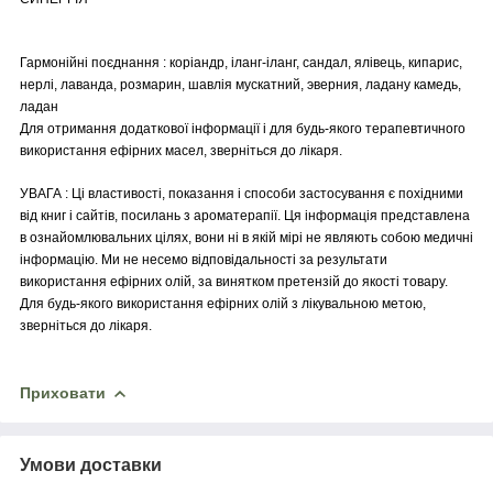
Гармонійні поєднання : коріандр, іланг-іланг, сандал, ялівець, кипарис,
нерлі, лаванда, розмарин, шавлія мускатний, эверния, ладану камедь,
ладан
Для отримання додаткової інформації і для будь-якого терапевтичного
використання ефірних масел, зверніться до лікаря.
УВАГА : Ці властивості, показання і способи застосування є похідними
від книг і сайтів, посилань з ароматерапії. Ця інформація представлена
в ознайомлювальних цілях, вони ні в якій мірі не являють собою медичні
інформацію. Ми не несемо відповідальності за результати
використання ефірних олій, за винятком претензій до якості товару.
Для будь-якого використання ефірних олій з лікувальною метою,
зверніться до лікаря.
Приховати
Умови доставки