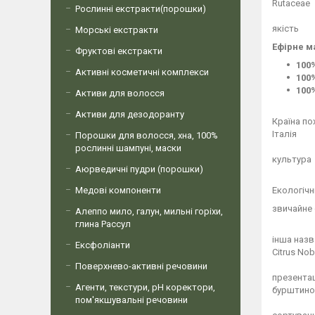
Rutaceae
Рослинні екстракти(порошки)
якість
Морські екстракти
Ефірне м
Фруктові екстракти
100
Активні косметичні комплекси
100
100
Активи для волосся
Активи для дезодоранту
Країна п
Італія
Порошки для волосся, хна, 100%
рослинні шампуні, маски
культура
Аюрведичні пудри (порошки)
Медові компоненти
Екологічн
звичайне
Алеппо мило, галун, мильні горіхи,
глина Рассул
інша назв
Ексфоліанти
Citrus Nobi
Поверхнево-активні речовини
презентац
Агенти, текстури, рН коректори,
бурштинов
пом'якшувальні речовини