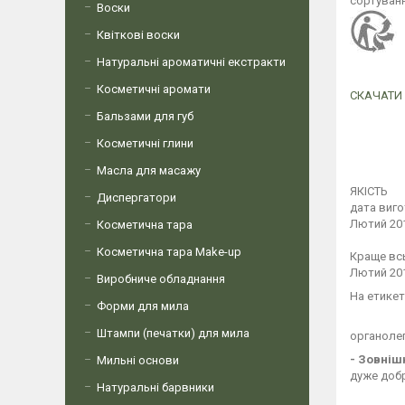
сортуванн
Воски
Квіткові воски
Натуральні ароматичні екстракти
Косметичні аромати
СКАЧАТИ
Бальзами для губ
Косметичні глини
Масла для масажу
ЯКІСТЬ
Диспергатори
дата виг
Лютий 201
Косметична тара
Косметична тара Make-up
Краще вс
Лютий 201
Виробниче обладнання
На етикет
Форми для мила
Штампи (печатки) для мила
органолеп
- Зовніш
Мильні основи
дуже доб
Натуральні барвники