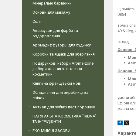
Мінеральні барвники
щільність
Основи для макіяжу
0854
Солі
точка спа
Аксесуари для фарби та
49 & deg; 
оздоровлення
склад
Аромадиффузоры для будинку
Основні 
Коробки та ящики для зберігання
Мон
Азо
Подарункові набори Aroma-zone
,набори для виготовлення
Основні 
косметики
Мон
Книги на французькій мові
Азо
Обладнання для виробництва
умови збе
свічок
Ефірні ол
Активи для зубних паст,порошків
масла кол
НАТУРАЛЬНА КОСМЕТИКА "RIDNA"
ТА ІНГРІДІЄНТИ
ЕКО-МИЮЧІ ЗАСОБИ
Характ