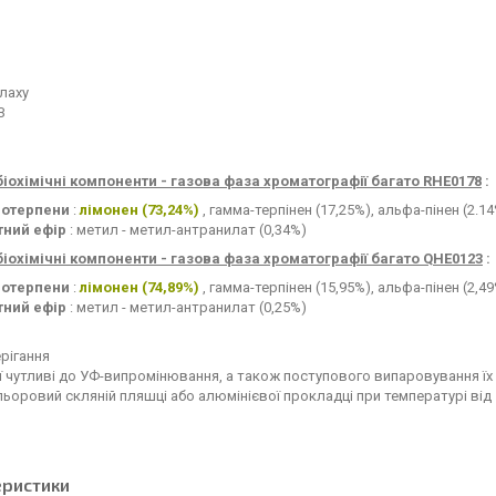
лаху
З
біохімічні компоненти - газова фаза хроматографії багато RHE0178
:
отерпени
:
лімонен (73,24%)
, гамма-терпінен (17,25%), альфа-пінен (2.14
тний ефір
: метил - метил-антранилат (0,34%)
біохімічні компоненти - газова фаза хроматографії багато QHE0123
:
отерпени
:
лімонен (74,89%)
, гамма-терпінен (15,95%), альфа-пінен (2,49
тний ефір
: метил - метил-антранилат (0,25%)
рігання
ії чутливі до УФ-випромінювання, а також поступового випаровування ї
ьоровий скляній пляшці або алюмінієвої прокладці при температурі від 5 
еристики