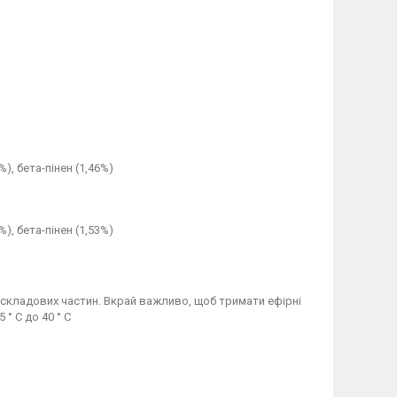
%), бета-пінен (1,46%)
%), бета-пінен (1,53%)
х складових частин. Вкрай важливо, щоб тримати ефірні
° С до 40 ° С