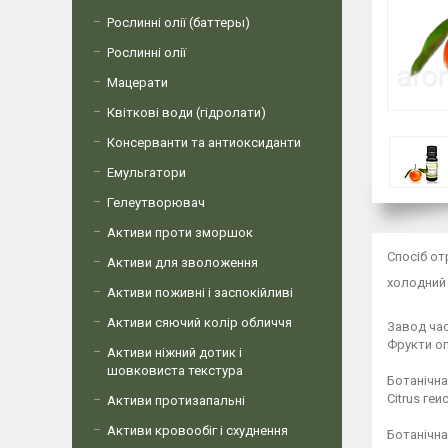
Рослинні олії (баттеры)
Рослинні олії
Мацерати
Квіткові води (гідролати)
Консерванти та антиоксиданти
Емульгатори
Гелеутворювач
Активи проти зморшок
Спосіб о
Активи для зволоження
холодний
Активи поживні і заспокійливі
Активи сяючий колір обличчя
Завод ча
Фрукти оп
Активи ніжний дотик і
шовковиста текстура
Ботанічна
Citrus ге
Активи протизапальні
Активи кровообіг і схуднення
Ботанічна 