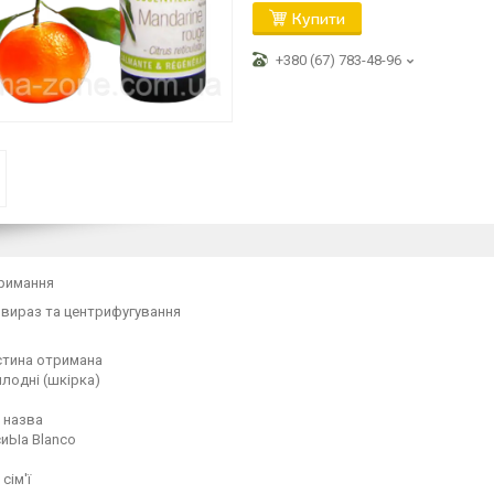
Купити
+380 (67) 783-48-96
тримання
 вираз та центрифугування
стина отримана
лодні (шкірка)
 назва
исиЫа Blanco
сім'ї