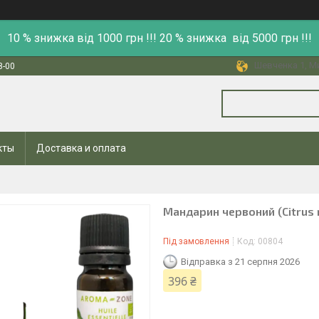
10 % знижка від 1000 грн !!! 20 % знижка від 5000 грн !!!
Шевченка 1, Ми
8-00
кты
Доставка и оплата
Мандарин червоний (Citrus r
Під замовлення
Код:
00804
Відправка з 21 серпня 2026
396 ₴