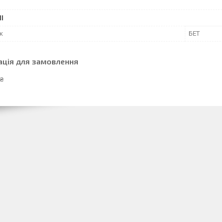
І
к
БЕТ
ація для замовлення
 ₴