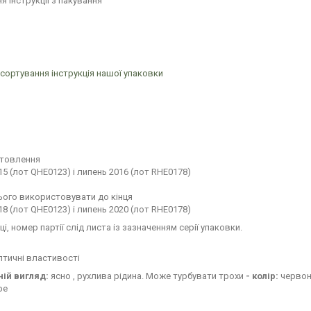
я інструкції з пакування
сортування інструкція нашої упаковки
отовлення
5 (лот QHE0123) і липень 2016 (лот RHE0178)
ього використовувати до кінця
8 (лот QHE0123) і липень 2020 (лот RHE0178)
ці, номер партії слід листа із зазначенням серії упаковки.
тичні властивості
ній вигляд:
ясно , рухлива рідина. Може турбувати трохи
- колір:
червон
ре