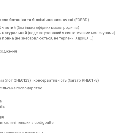
асло ботаніки та біохімічно визначені
(EOBBD)
% чистий
(без інших ефірних масел родичів)
% натуральний
(неденатурований з синтетичними молекулами)
% повна
(не знебарвлюється, не терпени, ядриця ...)
оходження
ий (лот QHE0123) і консервативність (багато RHE0178)
 сільське господарство
а
lis
ія
і скляні пляшки з codigoutte