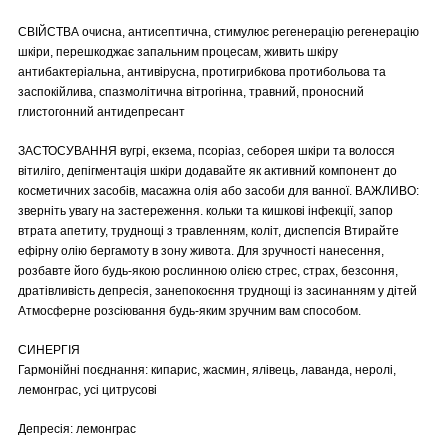
СВІЙСТВА очисна, антисептична, стимулює регенерацію регенерацію
шкіри, перешкоджає запальним процесам, живить шкіру
антибактеріальна, антивірусна, протигрибкова протибольова та
заспокійлива, спазмолітична вітрогінна, травний, проносний
глистогонний антидепресант
ЗАСТОСУВАННЯ вугрі, екзема, псоріаз, себорея шкіри та волосся
вітиліго, депігментація шкіри додавайте як активний компонент до
косметичних засобів, масажна олія або засоби для ванної. ВАЖЛИВО:
зверніть увагу на застереження. кольки та кишкові інфекції, запор
втрата апетиту, труднощі з травленням, коліт, диспепсія Втирайте
ефірну олію бергамоту в зону живота. Для зручності нанесення,
розбавте його будь-якою рослинною олією стрес, страх, безсоння,
дратівливість депресія, занепокоєння труднощі із засинанням у дітей
Атмосферне розсіювання будь-яким зручним вам способом.
СИНЕРГІЯ
Гармонійні поєднання: кипарис, жасмин, ялівець, лаванда, неролі,
лемонграс, усі цитрусові
Депресія: лемонграс