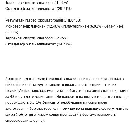
Терпенові спирти: ліналоол (11.96%)
Складні ефіри: ліналілацетат (29.74%)
Результати газової хроматографії OHE0408:
Монотерпени: лимонен (42.46%), гама-терпинен (6.91%), бета-пінен
(6.01%)
Терпенові спирти: ліналоол (12.75%)
Складні ефіри: ліналілацетат (24.73%)
Деякі природні сполуки (лимонен, ліналоол, цитраль), що містяться в
цій ефірній олії, можуть становити ризик алергії в сприйнятливих
людей. Ми настійно рекомендуємо робити тест на згині ліктя принаймні
за 48 годин до використання. Не наносити на шкіру в концентраціях, що
перевищують 0,5-1%. Уникайте перебування на сонці після
застосування бергамотової олії, тому що вона підвищує фоточутливість
шкіри (тобто під впливом сонця препарати з бергамотом можуть
спровокувати алергію).