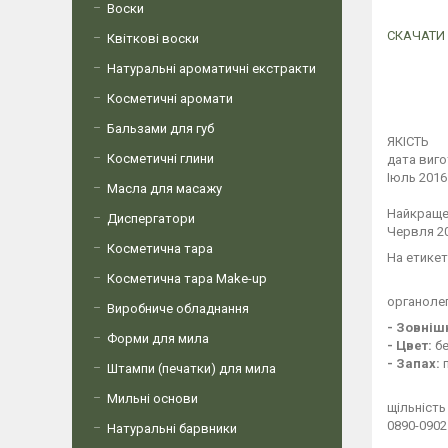
Воски
СКАЧАТИ
Квіткові воски
Натуральні ароматичні екстракти
Косметичні аромати
Бальзами для губ
ЯКІСТЬ
Косметичні глини
дата виг
Іюль 2016
Масла для масажу
Найкраще
Диспергатори
Червля 20
Косметична тара
На етикет
Косметична тара Make-up
органолеп
Виробниче обладнання
- Зовніш
Форми для мила
- Цвет:
бе
- Запах:
п
Штампи (печатки) для мила
Мильні основи
щільність
0890-0902
Натуральні барвники