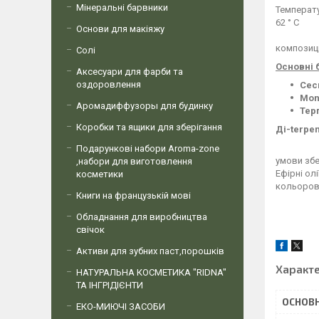
Мінеральні барвники
Температ
62 ° C
Основи для макіяжу
композиц
Солі
Основні б
Аксесуари для фарби та
оздоровлення
Сес
Mon
Аромадиффузоры для будинку
Тер
Коробки та ящики для зберігання
Ді-terpen
Подарункові набори Aroma-zone
умови збе
,набори для виготовлення
Ефірні ол
косметики
кольорові
Книги на французькій мові
Обладнання для виробництва
свічок
Активи для зубних паст,порошків
Характ
НАТУРАЛЬНА КОСМЕТИКА "RIDNA"
ТА ІНГРІДІЄНТИ
ОСНОВН
ЕКО-МИЮЧІ ЗАСОБИ