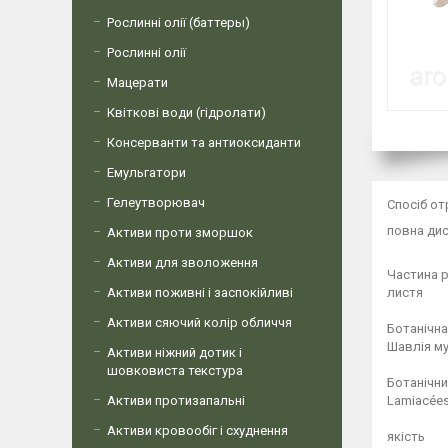
Рослинні олії (баттеры)
Рослинні олії
Мацерати
Квіткові води (гідролати)
Консерванти та антиоксиданти
Емульгатори
Гелеутворювач
Спосіб о
повна дис
Активи проти зморшок
Активи для зволоження
Частина 
Активи поживні і заспокійливі
листя
Активи сяючий колір обличчя
Ботанічна
Шавлія му
Активи ніжний дотик і
шовковиста текстура
Ботанічний
Активи протизапальні
Lamiacée
Активи кровообіг і схуднення
якість