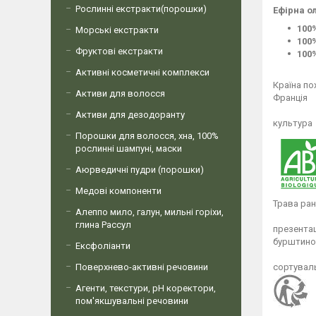
Рослинні екстракти(порошки)
Ефірна ол
100
Морські екстракти
100
Фруктові екстракти
100
Активні косметичні комплекси
Країна п
Активи для волосся
Франція
Активи для дезодоранту
культура
Порошки для волосся, хна, 100%
рослинні шампуні, маски
Аюрведичні пудри (порошки)
Медові компоненти
Трава ран
Алеппо мило, галун, мильні горіхи,
глина Рассул
презентац
бурштинов
Ексфоліанти
Поверхнево-активні речовини
сортуваль
Агенти, текстури, рН коректори,
пом'якшувальні речовини