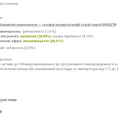
ура спалаху
ія
іохімічні компоненти — газової хроматографії стадії партії RHE0278
:
квитерпены:
germacrene-D (1,61%)
oterpenols:
линалоол (28,00%),
альфа-терпинеол (4,13%)
пенові ефіри:
линалилацетат (54,51%)
ol:
склареола (0,30%)
рігання
ії чутливі до УФ-випромінювання й до прогресивного випаровування їх ко
й скляній пляшці або алюмінієвій прокладці за температури від 5 °C до 4
еристики
І