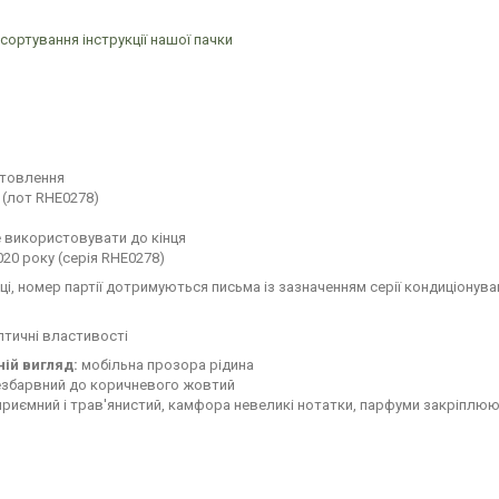
сортування інструкції нашої пачки
отовлення
 (лот RHE0278)
 використовувати до кінця
20 року (серія RHE0278)
ці, номер партії дотримуються письма із зазначенням серії кондиціонува
тичні властивості
ній вигляд:
мобільна прозора рідина
збарвний до коричневого жовтий
риємний і трав'янистий, камфора невеликі нотатки, парфуми закріплю