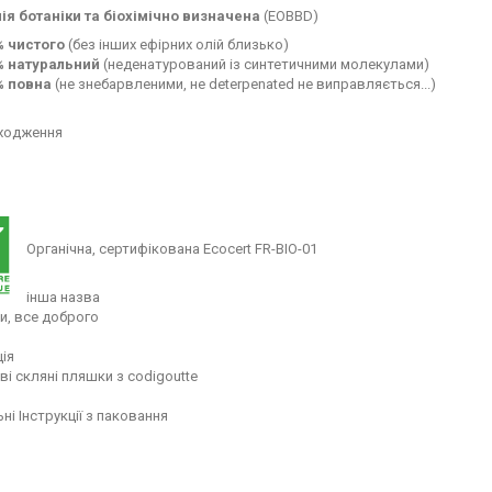
ія ботаніки та біохімічно визначена
(EOBBD)
% чистого
(без інших ефірних олій близько)
% натуральний
(неденатурований із синтетичними молекулами)
% повна
(не знебарвленими, не deterpenated не виправляється...)
оходження
Органічна, сертифікована Ecocert FR-BIO-01
інша назва
и, все доброго
ія
і скляні пляшки з codigoutte
ні Інструкції з паковання