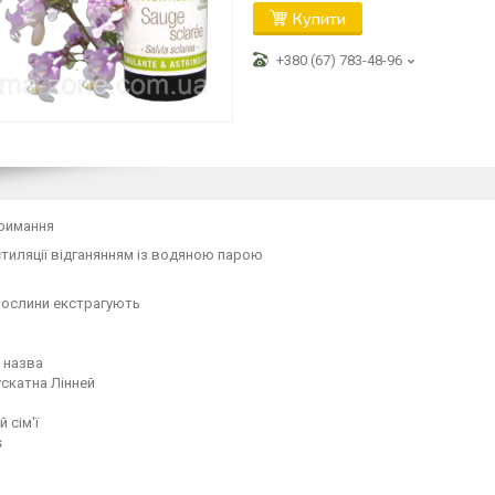
Купити
+380 (67) 783-48-96
тримання
тиляції відганянням із водяною парою
рослини екстрагують
 назва
скатна Лінней
 сім'ї
s