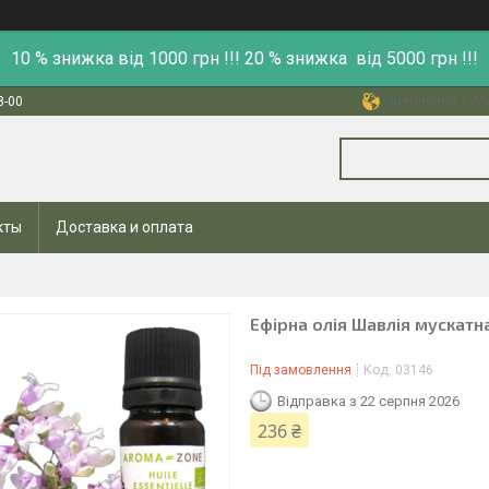
10 % знижка від 1000 грн !!! 20 % знижка від 5000 грн !!!
Шевченка 1, Ми
8-00
кты
Доставка и оплата
Ефірна олія Шавлія мускатна
Під замовлення
Код:
03146
Відправка з 22 серпня 2026
236 ₴