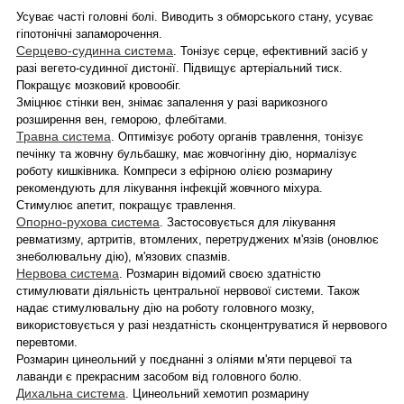
Усуває часті головні болі. Виводить з обморського стану, усуває
гіпотонічні запаморочення.
Серцево-судинна система
. Тонізує серце, ефективний засіб у
разі вегето-судинної дистонії. Підвищує артеріальний тиск.
Покращує мозковий кровообіг.
Зміцнює стінки вен, знімає запалення у разі варикозного
розширення вен, геморою, флебітами.
Травна система
. Оптимізує роботу органів травлення, тонізує
печінку та жовчну бульбашку, має жовчогінну дію, нормалізує
роботу кишківника. Компреси з ефірною олією розмарину
рекомендують для лікування інфекцій жовчного міхура.
Стимулює апетит, покращує травлення.
Опорно-рухова система
. Застосовується для лікування
ревматизму, артритів, втомлених, перетруджених м'язів (оновлює
знеболювальну дію), м'язових спазмів.
Нервова система
. Розмарин відомий своєю здатністю
стимулювати діяльність центральної нервової системи. Також
надає стимулювальну дію на роботу головного мозку,
використовується у разі нездатність сконцентруватися й нервового
перевтоми.
Розмарин цинеольний у поєднанні з оліями м'яти перцевої та
лаванди є прекрасним засобом від головного болю.
Дихальна система
. Цинеольний хемотип розмарину