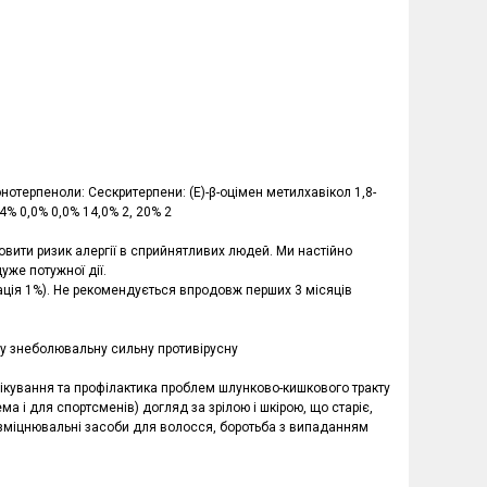
нотерпеноли: Сескритерпени: (Е)-β-оцімен метилхавікол 1,8-
4% 0,0% 0,0% 14,0% 2, 20% 2
овити ризик алергії в сприйнятливих людей. Ми настійно
уже потужної дії.
ація 1%). Не рекомендується впродовж перших 3 місяців
ну знеболювальну сильну противірусну
кування та профілактика проблем шлунково-кишкового тракту
ема і для спортсменів) догляд за зрілою і шкірою, що старіє,
ю зміцнювальні засоби для волосся, боротьба з випаданням