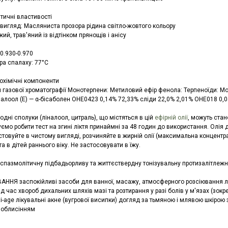
тичні властивості
 вигляд: Масляниста прозора рідина світло-жовтого кольору
жий, трав'яний із відтінком прянощів і анісу
 0.930-0.970
ра спалаху: 77°C
іохімічні компоненти
 газової хроматографії Монотерпени: Метиловий ефір фенола: Терпеноїди: Мо
алоол (Е) — α-бісаболен OHE0423 0,14% 72,33% сліди 22,0% 2,01% OHE018 0,0
одні сполуки (ліналоол, цитраль), що містяться в цій
ефірній олії
, можуть стан
мо робити тест на згині ліктя принаймні за 48 годин до використання. Олія д
стовуйте в чистому вигляді, розчиняйте в жирній олії (максимальна концентр
 та в дітей раннього віку. Не застосовувати в їжу.
спазмолітичну підбадьорливу та життєствердну тонізувальну протизалітлеж
ННЯ заспокійливі засоби для ванної, масажу, атмосферного розсіювання лі
під час хвороб дихальних шляхів мазі та розтирання у разі болів у м'язах (зокр
ti-age лікувальні акне (вугрової висипки) догляд за тьмяною і млявою шкіро
 облисінням