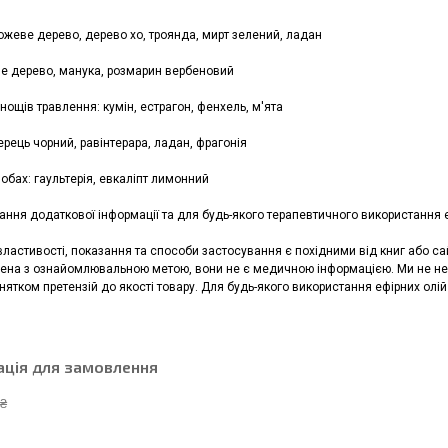
рожеве дерево, дерево хо, троянда, мирт зелений, ладан
не дерево, манука, розмарин вербеновий
днощів травлення: кумін, естрагон, фенхель, м'ята
перець чорний, равінтерара, ладан, фрагонія
лобах: гаультерія, евкаліпт лимонний
ння додаткової інформації та для будь-якого терапевтичного використання е
властивості, показання та способи застосування є похідними від книг або с
ена з ознайомлювальною метою, вони не є медичною інформацією. Ми не нес
инятком претензій до якості товару. Для будь-якого використання ефірних олій
ація для замовлення
 ₴