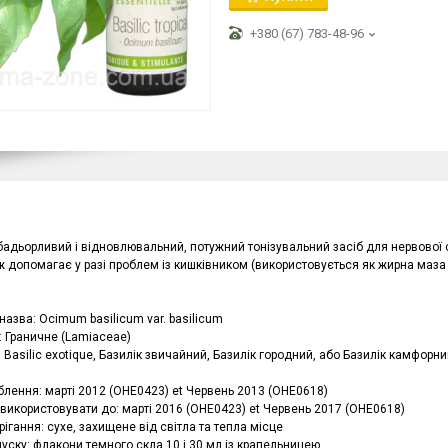
+380 (67) 783-48-96
бадьорливий і відновлювальний, потужний тонізувальний засіб для нервової си
 допомагає у разі проблем із кишківником (використовується як жирна маза 
назва: Ocimum basilicum var. basilicum
: Граничне (Lamiaceae)
: Basilic exotique, Базилік звичайний, Базилік городний, або Базилік камфорний, t
блення: марті 2012 (OHE0423) et Червень 2013 (OHE0618)
використовувати до: марті 2016 (OHE0423) et Червень 2017 (OHE0618)
ігання: сухе, захищене від світла та тепла місце
уску: флакони темного скла 10 і 30 мл із крапельницею