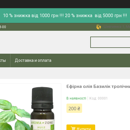
10 % знижка від 1000 грн !!! 20 % знижка від 5000 грн !!!
Шевченка 1, Ми
8-00
кты
Доставка и оплата
Ефірна олія Базилік тропічн
В наявності
Код:
00001
200 ₴
Купити