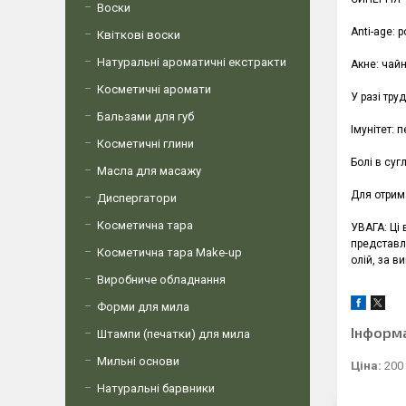
Воски
Anti-age: 
Квіткові воски
Натуральні ароматичні екстракти
Акне: чай
Косметичні аромати
У разі тру
Бальзами для губ
Імунітет: 
Косметичні глини
Болі в суг
Масла для масажу
Для отрима
Диспергатори
Косметична тара
УВАГА: Ці 
представл
Косметична тара Make-up
олій, за в
Виробниче обладнання
Форми для мила
Інформ
Штампи (печатки) для мила
Мильні основи
Ціна:
200
Натуральні барвники