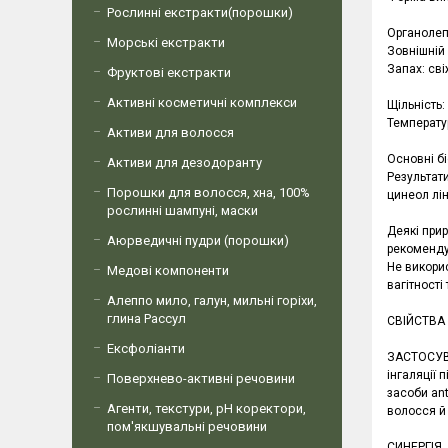
Рослинні екстракти(порошки)
Органолеп
Морські екстракти
Зовнішній
Запах: сві
Фруктові екстракти
Активні косметичні комплекси
Щільність:
Температу
Активи для волосся
Основні б
Активи для дезодоранту
Результати
Порошки для волосся, хна, 100%
цинеол лін
рослинні шампуні, маски
Деякі прир
Аюрведичні пудри (порошки)
рекомендує
Не викори
Медові компоненти
вагітності
Алеппо мило, галун, мильні горіхи,
глина Рассул
СВІЙСТВА 
Ексфоліанти
ЗАСТОСУВА
інгаляції 
Поверхнево-активні речовини
засоби an
Агенти, текстури, рН коректори,
волосся й
пом'якшувальні речовини
СИНЕРГІЯ