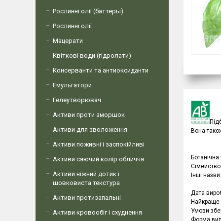
Рослинні олії (баттеры)
Рослинні олії
Мацерати
Квіткові води (гідролати)
Консерванти та антиоксиданти
Емульгатори
Гелеутворювач
Активи проти зморшок
Під
Активи для зволоження
Вона також
Активи поживні і заспокійливі
Ботанічна 
Активи сяючий колір обличчя
Сімейство
Активи ніжний дотик і
Інші назви
шовковиста текстура
Дата виро
Активи протизапальні
Найкраще 
Умови збер
Активи кровообіг і схуднення
Форма вип