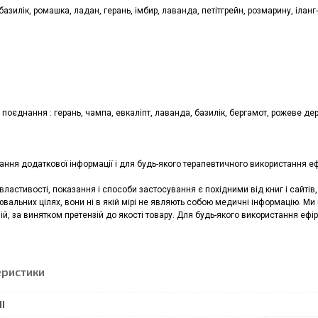
 базилік, ромашка, ладан, герань, імбир, лаванда, петітгрейн, розмарину, іланг
 поєднання : герань, чампа, евкаліпт, лаванда, базилік, бергамот, рожеве де
ння додаткової інформації і для будь-якого терапевтичного використання ефі
 властивості, показання і способи застосування є похідними від книг і сайті
альних цілях, вони ні в якій мірі не являють собою медичні інформацію. Ми
ій, за винятком претензій до якості товару. Для будь-якого використання ефір
еристики
І