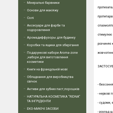
Мінеральні барвники
протизапа
Основи для макіяжу
протипараз
Солі
Аксесуари для фарби та
спазмоліт
оздоровлення
стимулює 
Аромадиффузоры для будинку
розчиняє 
Коробки та ящики для зберігання
Подарункові набори Aroma-zone
жовчогінни
,набори для виготовлення
косметики
ЗАСТОСУ
Книги на французькій мові
Обладнання для виробництва
свічок
- безсонн
Активи для зубних паст,порошків
- нервові 
НАТУРАЛЬНА КОСМЕТИКА "RIDNA"
ТА ІНГРІДІЄНТИ
- судоми, 
ЕКО-МИЮЧІ ЗАСОБИ
- розлад 