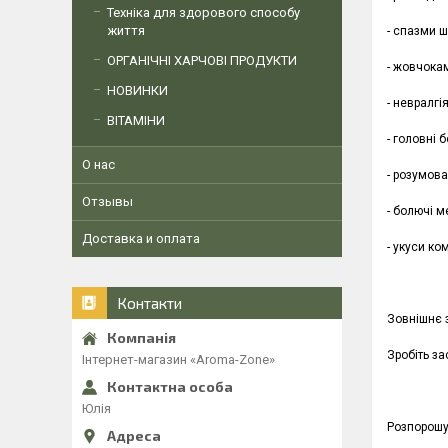
Техніка для здорового способу
життя
- спазми ш
ОРГАНІЧНІ ХАРЧОВІ ПРОДУКТИ
- жовчокам
НОВИНКИ
- невралгі
ВІТАМІНИ
- головні 
О нас
- розумова
Отзывы
- болючі м
Доставка и оплата
- укуси ком
Контакти
Зовнішнє 
Зробіть з
Інтернет-магазин «Aroma-Zone»
Юлія
Розпорошу