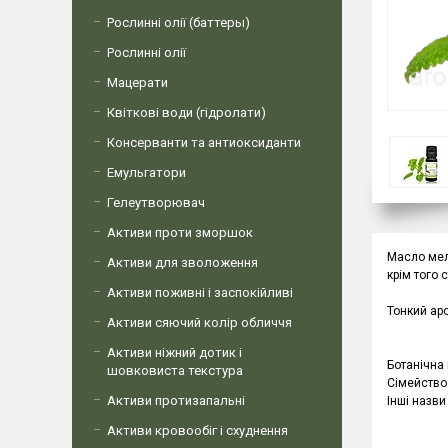
Рослинні олії (баттеры)
Рослинні олії
Мацерати
Квіткові води (гідролати)
Консерванти та антиоксиданти
Емульгатори
Гелеутворювач
Активи проти зморшок
Масло мел
Активи для зволоження
крім того 
Активи поживні і заспокійливі
Тонкий ар
Активи сяючий колір обличчя
Активи ніжний дотик і
Ботанічна 
шовковиста текстура
Сімейство
Активи протизапальні
Інші назви 
Активи кровообіг і схуднення