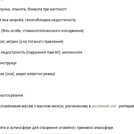
лунка, отшнота, блювота при вагітності
'яна хвороба, гепатобіліарна недостатність
я (біль особи, стомалотогиченского походження)
болі, мігрені (з-за поганого травлення)
 недостатність (порушення пам'яті), меланхолія
енструації
ах (оси), шкірні алергічні реакції
застосування :
аспокійливий масаж з маслом меліси, розчиненому в
рослинній олії
: розтирай
йте в астмосфере для створення спокійної і приємної атмосфери.