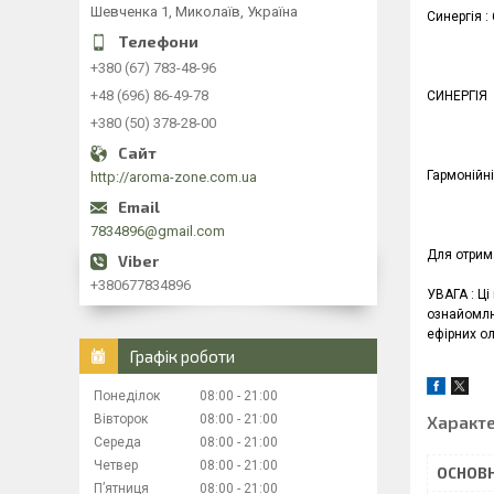
Шевченка 1, Миколаїв, Україна
Синергія :
+380 (67) 783-48-96
+48 (696) 86-49-78
СИНЕРГІЯ
+380 (50) 378-28-00
Гармонійні
http://aroma-zone.com.ua
7834896@gmail.com
Для отрима
+380677834896
УВАГА : Ці
ознайомлюв
ефірних ол
Графік роботи
Понеділок
08:00
21:00
Вівторок
08:00
21:00
Характ
Середа
08:00
21:00
Четвер
08:00
21:00
ОСНОВН
Пʼятниця
08:00
21:00