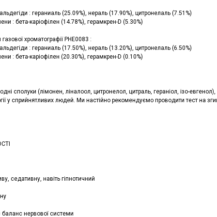
альдегіди : гераниаль (25.09%), нераль (17.90%), цитронелаль (7.51%)
ени : бета-каріофілен (14.78%), герамкрен-D (5.30%)
 газової хроматографії PHE0083 :
альдегіди : гераниаль (17.50%), нераль (13.20%), цитронелаль (6.50%)
ени : бета-каріофілен (20.30%), герамкрен-D (0.10%)
одні сполуки (лімонен, ліналоол, цитронелол, цитраль, гераніол, ізо-евгено
гії у сприйнятливих людей. Ми настійно рекомендуємо проводити тест на згин
СТІ
ву, седативну, навіть гіпнотичний
вну
 баланс нервової системи