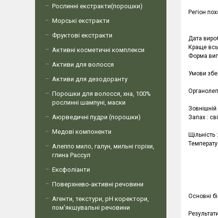
Рослинні екстракти(порошки)
Регіон пох
Морські екстракти
Фруктові екстракти
Дата виро
Краще всь
Активні косметичні комплекси
Форма випу
Активи для волосся
Умови збер
Активи для дезодоранту
Органолеп
Порошки для волосся, хна, 100%
рослинні шампуні, маски
Зовнішній 
Аюрведичні пудри (порошки)
Запах : св
Медові компоненти
Щільність 
Температу
Алеппо мило, галун, мильні горіхи,
глина Рассул
Ексфоліанти
Поверхнево-активні речовини
Основні б
Агенти, текстури, рН коректори,
пом'якшувальні речовини
Результати