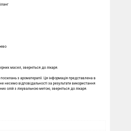
-іланг
рево
рних масел, зверніться до лікаря.
в, посилань з ароматерапії. Ця інформація представлена в
 не несемо відповідальності за результати використання
них олій з лікувальною метою, зверніться до лікаря.