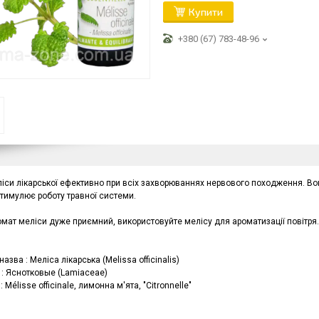
Купити
+380 (67) 783-48-96
іси лікарської ефективно при всіх захворюваннях нервового походження. Вон
стимулює роботу травної системи.
омат меліси дуже приємний, використовуйте мелісу для ароматизації повітря.
назва : Меліса лікарська (Melissa officinalis)
 : Яснотковые (Lamiaceae)
: Mélisse officinale, лимонна м'ята, "Citronnelle"