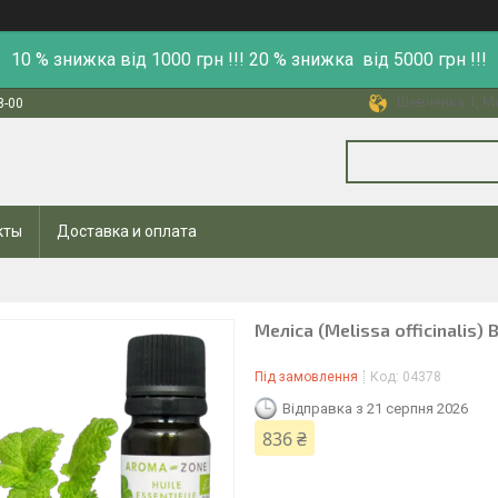
10 % знижка від 1000 грн !!! 20 % знижка від 5000 грн !!!
Шевченка 1, Ми
8-00
кты
Доставка и оплата
Меліса (Melissa officinalis) 
Під замовлення
Код:
04378
Відправка з 21 серпня 2026
836 ₴