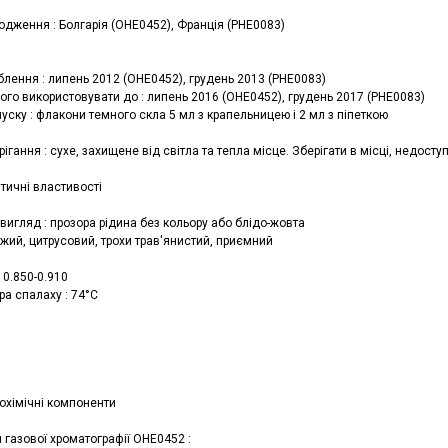
одження : Болгарія (OHE0452), Франція (PHE0083)
блення : липень 2012 (OHE0452), грудень 2013 (PHE0083)
ого використовувати до : липень 2016 (OHE0452), грудень 2017 (PHE0083)
ску : флакони темного скла 5 мл з крапельницею і 2 мл з піпеткою
ігання : сухе, захищене від світла та тепла місце. Зберігати в місці, недосту
тичні властивості
вигляд : прозора рідина без кольору або блідо-жовта
іжий, цитрусовий, трохи трав'янистий, приємний
: 0.850-0.910
ра спалаху : 74°C
іохімічні компоненти
 газової хроматографії OHE0452 :