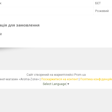
к
БЕТ
Рожевий
ація для замовлення
 ₴
Сайт створений на маркетплейсі
Prom.ua
Інтернет-магазин «Aroma-Zone» |
Поскаржитися на контент
|
Політика конфіденцій
Select Language
▼