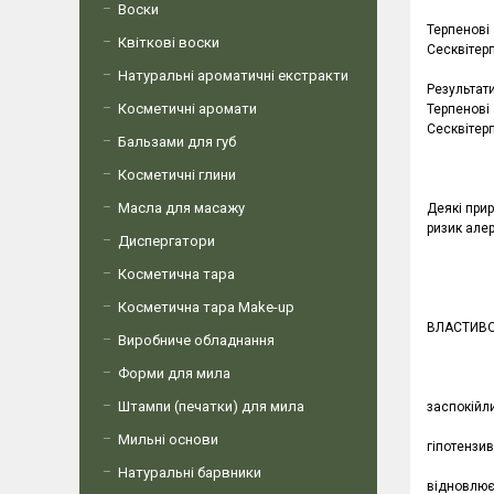
Воски
Терпенові 
Квіткові воски
Сесквітерп
Натуральні ароматичні екстракти
Результати
Косметичні аромати
Терпенові 
Сесквітерп
Бальзами для губ
Косметичні глини
Масла для масажу
Деякі прир
ризик алер
Диспергатори
Косметична тара
Косметична тара Make-up
ВЛАСТИВО
Виробниче обладнання
Форми для мила
Штампи (печатки) для мила
заспокійли
Мильні основи
гіпотензи
Натуральні барвники
відновлює