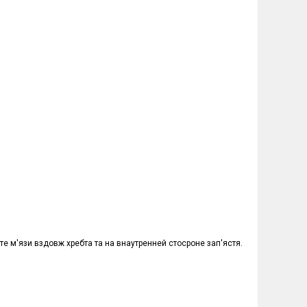
те м'язи вздовж хребта та на внаутренней стосроне зап'ястя.