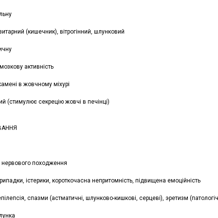
льну
итарний (кишечник), вітрогінний, шлунковий
ичну
мозкову активність
камені в жовчному міхурі
й (стимулює секрецію жовчі в печінці)
ВАННЯ
я нервового походження
припадки, істерики, короткочасна непритомність, підвищена емоційність
епілепсія, спазми (астматичні, шлунково-кишкові, серцеві), эретизм (патологі
шлунка