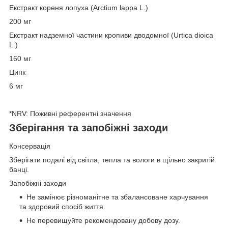
Екстракт кореня лопуха (Arctium lappa L.)
200 мг
Екстракт надземної частини кропиви дводомної (Urtica dioica
L.)
160 мг
Цинк
6 мг
*NRV: Поживні референтні значення
Зберігання та запобіжні заходи
Консервація
Зберігати подалі від світла, тепла та вологи в щільно закритій
банці.
Запобіжні заходи
Не замінює різноманітне та збалансоване харчування
та здоровий спосіб життя.
Не перевищуйте рекомендовану добову дозу.