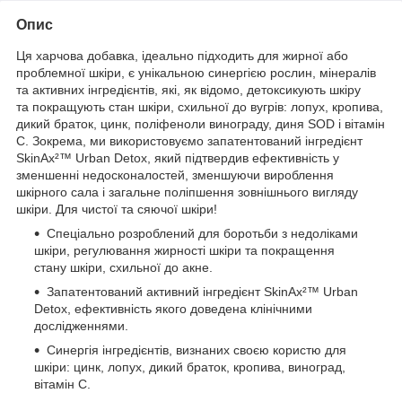
Опис
Ця харчова добавка, ідеально підходить для жирної або
проблемної шкіри, є унікальною синергією рослин, мінералів
та активних інгредієнтів, які, як відомо, детоксикують шкіру
та покращують стан шкіри, схильної до вугрів: лопух, кропива,
дикий браток, цинк, поліфеноли винограду, диня SOD і вітамін
С. Зокрема, ми використовуємо запатентований інгредієнт
SkinAx²™ Urban Detox, який підтвердив ефективність у
зменшенні недосконалостей, зменшуючи вироблення
шкірного сала і загальне поліпшення зовнішнього вигляду
шкіри. Для чистої та сяючої шкіри!
Спеціально розроблений для боротьби з недоліками
шкіри, регулювання жирності шкіри та покращення
стану шкіри, схильної до акне.
Запатентований активний інгредієнт SkinAx²™ Urban
Detox, ефективність якого доведена клінічними
дослідженнями.
Синергія інгредієнтів, визнаних своєю користю для
шкіри: цинк, лопух, дикий браток, кропива, виноград,
вітамін С.