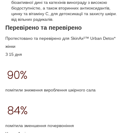
біоактивної дині та катехінів винограду з високою
біодоступністю, а також вторинних антиоксидантів,
цинку та вітаміну С, для детоксикації та захисту шкіри.
від вільних радикалів.
Перевірено та перевірено
Протестовано та перевірено для SkinAx²™ Urban Detox*
жінки
З 15 дня
помітили зниження вироблення шкірного сала
помітила зменшення почервоніння