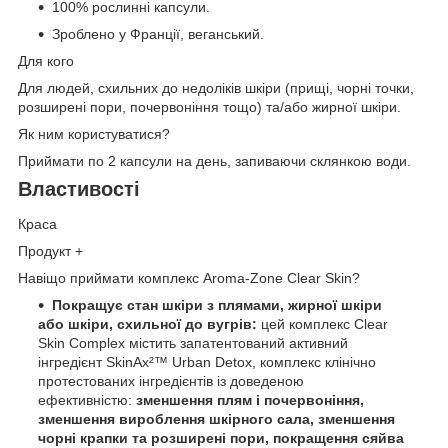
100% рослинні капсули.
Зроблено у Франції, веганський.
Для кого
Для людей, схильних до недоліків шкіри (прищі, чорні точки,
розширені пори, почервоніння тощо) та/або жирної шкіри.
Як ним користуватися?
Приймати по 2 капсули на день, запиваючи склянкою води.
Властивості
Краса
Продукт +
Навіщо приймати комплекс Aroma-Zone Clear Skin?
Покращує стан шкіри з плямами, жирної шкіри
або шкіри, схильної до вугрів:
цей комплекс Clear
Skin Complex містить запатентований активний
інгредієнт SkinAx²™ Urban Detox, комплекс клінічно
протестованих інгредієнтів із доведеною
ефективністю:
зменшення плям і почервоніння,
зменшення вироблення шкірного сала, зменшення
чорні крапки та розширені пори, покращення сяйва