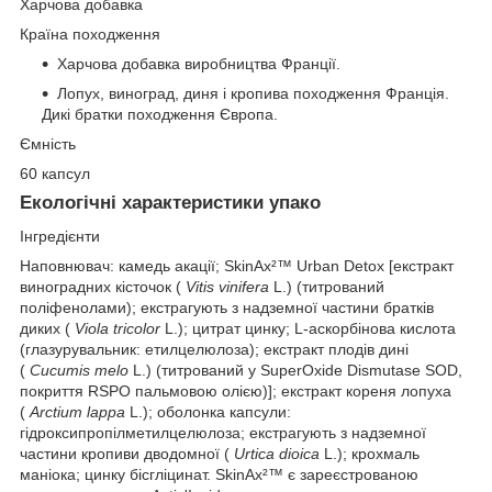
Харчова добавка
Країна походження
Харчова добавка виробництва Франції.
Лопух, виноград, диня і кропива походження Франція.
Дикі братки походження Європа.
Ємність
60 капсул
Екологічні характеристики упако
Інгредієнти
Наповнювач: камедь акації; SkinAx²™ Urban Detox [екстракт
виноградних кісточок (
Vitis vinifera
L.) (титрований
поліфенолами); екстрагують з надземної частини братків
диких (
Viola tricolor
L.); цитрат цинку; L-аскорбінова кислота
(глазурувальник: етилцелюлоза); екстракт плодів дині
(
Cucumis melo
L.) (титрований у SuperOxide Dismutase SOD,
покриття RSPO пальмовою олією)]; екстракт кореня лопуха
(
Arctium lappa
L.); оболонка капсули:
гідроксипропілметилцелюлоза; екстрагують з надземної
частини кропиви дводомної (
Urtica dioica
L.); крохмаль
маніока; цинку бісгліцинат. SkinAx²™ є зареєстрованою