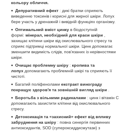
кольору обличчя.
Депуративний ефект
: дикі братки сприяють
виведенню токсинів і корисні для жирної шкіри. Лопух
бере участь у дренажній і вивідній функціях організму.
Оптимальний вміст цинку
в біодоступній
формі:
мінерал, необхідний для краси шкіри
,
захищає клітини шкіри від окислювального стресу та
сприяє підтримці нормальної шкіри. Цинк допомагає
зменшити видимість слідів, пов’язаних із нерівностями
шкіри.
Очищає проблемну шкіру
:
кропива та
лопух
допомагають проблемній шкірі та сприяють її
чистоті.
Багатий поліфенолами
екстракт винограду
покращує здоров'я та зовнішній вигляд шкіри
.
Боротьба з вільними радикалами
: цинк і вітамін С
допомагають захистити клітини від окислювального
стресу.
Детоксикація та «захисний» ефект від впливу
забруднення на шкіру
: повна синергія первинних
антиоксидантів, SOD (супероксиддисмутази) з