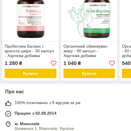
Пробіотики Баланс і
Органічний обмежувач
Орга
красота шкіри - 30 капсул
жиру - 90 капсул -
- 60
- Харчова добавка
Харчова добавка
доба
1 280
1 040
540
₴
₴
Купити
Купити
Про нас
100% позитивних з 9 відгуків за рік
Працює з 02.09.2014
м. Миколаїв
Шевченка 1, Миколаїв, Україна