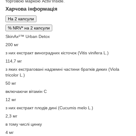
торговою маркою Activ'Inside.
Харчова інформація
На 2 капсули
% NRV* на 2 капсули
SkinAx²™ Urban Detox
200 мг
з них екстракт виноградних кісточок (Vitis vinifera L.)
114,7 мг
з яких екстраговані надземні частини братків диких (Viola
tricolor L.)
50 мг
включаючи вітамін С
12 мг
з них екстракт плодів дині (Cucumis melo L.)
2,3 мг
в тому числі цинку
4 мг