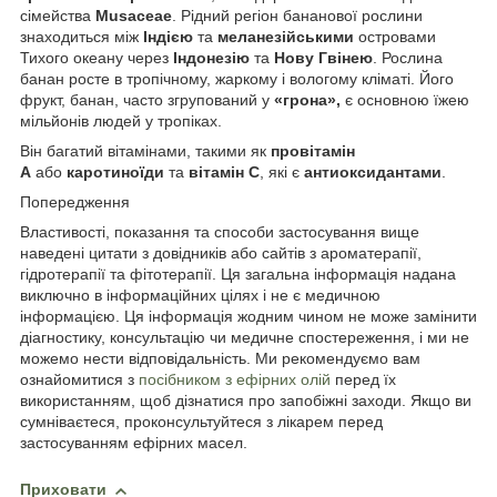
сімейства
Musaceae
. Рідний регіон бананової рослини
знаходиться між
Індією
та
меланезійськими
островами
Тихого океану через
Індонезію
та
Нову Гвінею
. Рослина
банан росте в тропічному, жаркому і вологому кліматі. Його
фрукт, банан, часто згрупований у
«грона»,
є основною їжею
мільйонів людей у тропіках.
Він багатий вітамінами, такими як
провітамін
А
або
каротиноїди
та
вітамін С
, які є
антиоксидантами
.
Попередження
Властивості, показання та способи застосування вище
наведені цитати з довідників або сайтів з ароматерапії,
гідротерапії та фітотерапії. Ця загальна інформація надана
виключно в інформаційних цілях і не є медичною
інформацією. Ця інформація жодним чином не може замінити
діагностику, консультацію чи медичне спостереження, і ми не
можемо нести відповідальність. Ми рекомендуємо вам
ознайомитися з
посібником з ефірних олій
перед їх
використанням, щоб дізнатися про запобіжні заходи. Якщо ви
сумніваєтеся, проконсультуйтеся з лікарем перед
застосуванням ефірних масел.
Приховати