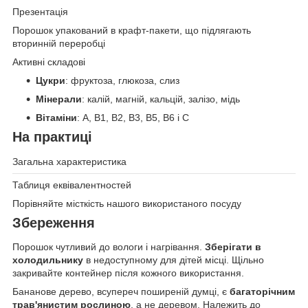
Презентація
Порошок упакований в крафт-пакети, що підлягають
вторинній переробці
Активні складові
Цукри
: фруктоза, глюкоза, слиз
Мінерали
: калій, магній, кальцій, залізо, мідь
Вітаміни
: А, В1, В2, В3, В5, В6 і С
На практиці
Загальна характеристика
Таблиця еквівалентностей
Порівняйте місткість нашого використаного посуду
Збереження
Порошок чутливий до вологи і нагрівання.
Зберігати в
холодильнику
в недоступному для дітей місці. Щільно
закривайте контейнер після кожного використання.
Бананове дерево, всупереч поширеній думці, є
багаторічним
трав'янистим рослиною
, а не деревом. Належить до