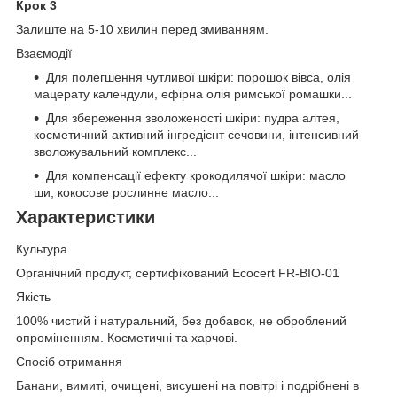
Крок 3
Залиште на 5-10 хвилин перед змиванням.
Взаємодії
Для полегшення чутливої шкіри: порошок вівса, олія
мацерату календули, ефірна олія римської ромашки...
Для збереження зволоженості шкіри: пудра алтея,
косметичний активний інгредієнт сечовини, інтенсивний
зволожувальний комплекс...
Для компенсації ефекту крокодилячої шкіри: масло
ши, кокосове рослинне масло...
Характеристики
Культура
Органічний продукт, сертифікований Ecocert FR-BIO-01
Якість
100% чистий і натуральний, без добавок, не оброблений
опроміненням. Косметичні та харчові.
Спосіб отримання
Банани, вимиті, очищені, висушені на повітрі і подрібнені в