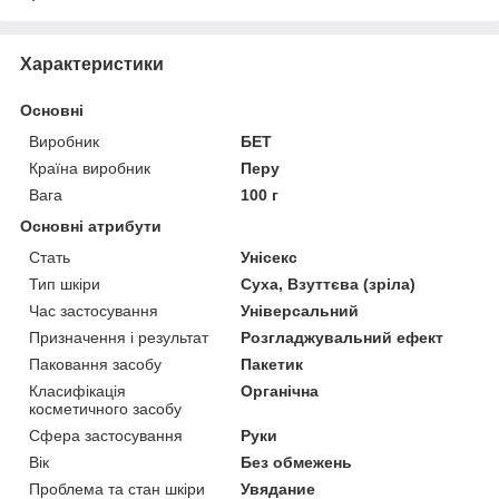
Характеристики
Основні
Виробник
БЕТ
Країна виробник
Перу
Вага
100 г
Основні атрибути
Стать
Унісекс
Тип шкіри
Суха, Взуттєва (зріла)
Час застосування
Універсальний
Призначення і результат
Розгладжувальний ефект
Паковання засобу
Пакетик
Класифікація
Органічна
косметичного засобу
Сфера застосування
Руки
Вік
Без обмежень
Проблема та стан шкіри
Увядание