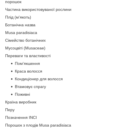
порошок
Частина використовуваної рослини
Плід (м'якоть)
Ботанічна назва
Musa paradisiaca
Сімейство ботанічних
Мусоцвіті (Musaceae)
Переваги та властивості
Пом'якшення
Краса волосся
Кондиціонер для волосся
Втамовує спрагу
Поживні
Країна виробник
Перу
Позначення INCI
Порошок з плодів Musa paradisiaca