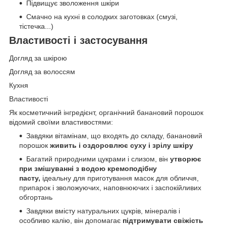
Підвищує зволоження шкіри
Смачно на кухні в солодких заготовках (смузі,
тістечка...)
Властивості і застосування
Догляд за шкірою
Догляд за волоссям
Кухня
Властивості
Як косметичний інгредієнт, органічний банановий порошок
відомий своїми властивостями:
Завдяки вітамінам, що входять до складу, банановий
порошок
живить і оздоровлює суху і зрілу шкіру
Багатий природними цукрами і слизом, він
утворює
при змішуванні з водою кремоподібну
пасту,
ідеальну для приготування масок для обличчя,
припарок і зволожуючих, наповнюючих і заспокійливих
обгортань
Завдяки вмісту натуральних цукрів, мінералів і
особливо калію, він допомагає
підтримувати свіжість