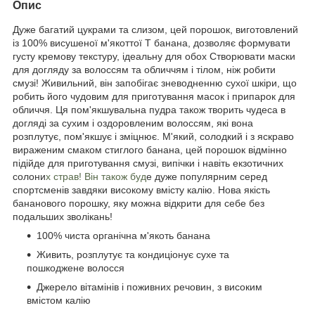
Опис
Дуже багатий цукрами та слизом, цей порошок, виготовлений
із 100% висушеної м'якоттої Т банана, дозволяє формувати
густу кремову текстуру, ідеальну для обох Створювати маски
для догляду за волоссям та обличчям і тілом, ніж робити
смузі! Живильний, він запобігає зневодненню сухої шкіри, що
робить його чудовим для приготування масок і припарок для
обличчя. Ця пом'якшувальна пудра також творить чудеса в
догляді за сухим і оздоровленим волоссям, які вона
розплутує, пом'якшує і зміцнює. М'який, солодкий і з яскраво
вираженим смаком стиглого банана, цей порошок відмінно
підійде для приготування смузі, випічки і навіть екзотичних
солони
х страв! Він також буд
е дуже популярним серед
спортсменів завдяки високому вмісту калію. Нова якість
бананового порошку, яку можна відкрити для себе без
подальших зволікань!
100% чиста органічна м'якоть банана
Живить, розплутує та кондиціонує сухе та
пошкоджене волосся
Джерело вітамінів і поживних речовин, з високим
вмістом калію