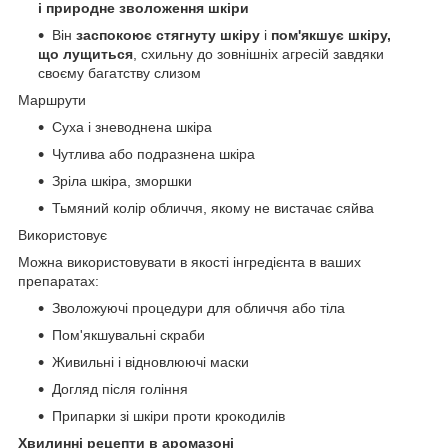
і природне зволоження шкіри
Він
заспокоює стягнуту шкіру
і
пом'якшує шкіру,
що лущиться
, схильну до зовнішніх агресій завдяки
своєму багатству слизом
Маршрути
Суха і зневоднена шкіра
Чутлива або подразнена шкіра
Зріла шкіра, зморшки
Тьмяний колір обличчя, якому не вистачає сяйва
Використовує
Можна використовувати в якості інгредієнта в ваших
препаратах:
Зволожуючі процедури для обличчя або тіла
Пом'якшувальні скраби
Живильні і відновлюючі маски
Догляд після гоління
Припарки зі шкіри проти крокодилів
Хвилинні рецепти в аромазоні