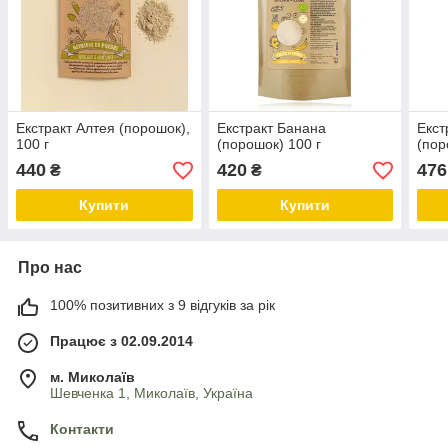
Екстракт Алтея (порошок),
Екстракт Банана
Екст
100 г
(порошок) 100 г
(пор
440
420
476
₴
₴
Купити
Купити
Про нас
100% позитивних з 9 відгуків за рік
Працює з 02.09.2014
м. Миколаїв
Шевченка 1, Миколаїв, Україна
Контакти