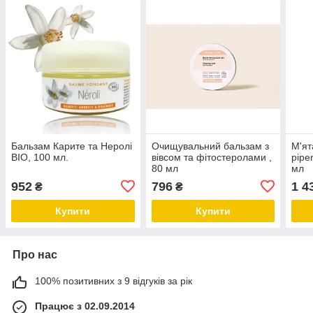
Бальзам Карите та Неролі
Очищувальний бальзам з
М'ят
BIO, 100 мл.
вівсом та фітостеролами ,
pipe
80 мл
мл
952
796
1 4
₴
₴
Купити
Купити
Про нас
100% позитивних з 9 відгуків за рік
Працює з 02.09.2014