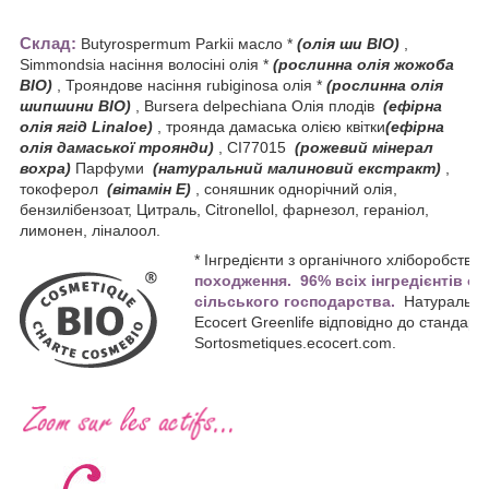
Склад:
Butyrospermum Parkii масло *
(олія ши BIO)
,
Simmondsia насіння волосіні олія *
(рослинна олія жожоба
BIO)
, Трояндове насіння rubiginosa олія *
(рослинна олія
шипшини BIO)
, Bursera delpechiana Олія плодів
(ефірна
олія ягід Linaloe)
, троянда дамаська олією квітки
(ефірна
олія дамаської троянди)
, CI77015
(рожевий мінерал
вохра)
Парфуми
(натуральний малиновий екстракт)
,
токоферол
(вітамін Е)
, соняшник однорічний олія,
бензилібензоат, Цитраль, Citronellol, фарнезол, гераніол,
лимонен, ліналоол.
* Інгредієнти з органічного хліборобства.
походження.
96% всіх інгредієнтів о
сільського господарства.
Натуральна 
Ecocert Greenlife відповідно до станда
Sortosmetiques.ecocert.com.