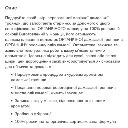
Опис
Подаруйте своїй шкірі переваги неймовірної дамаської
троянди, що запобігають старінню, за допомогою цього
сертифікованого ОРГАНІЧНОГО еліксиру на 100% рослинній
основі! Виготовлений у Франції, його отримують
шляхом вливання пелюсток ОРГАНІЧНОЇ дамаської троянди в
ОРГАНІЧНУ рослинну олію камелії. Оксамитова, захисна та
живильна текстура, яка робить шкіру м’якою та ніжно
ароматною. Ідеально підходить для сухої, зрілої або в’ялої
шкіри, цей дорогоцінний засіб використовується як сироватка
для обличчя та декольте.
Парфумована процедура з чудовим ароматом
дамаської троянди
Поєднання переваг дорогоцінної дамаської троянди з
м’якістю олії камелії, живить і захищає
Залишає шкіру м'якою, відновленою та з ніжним
ароматом
Зроблено у Франції
100% рослинна та органічна сертифікована формула