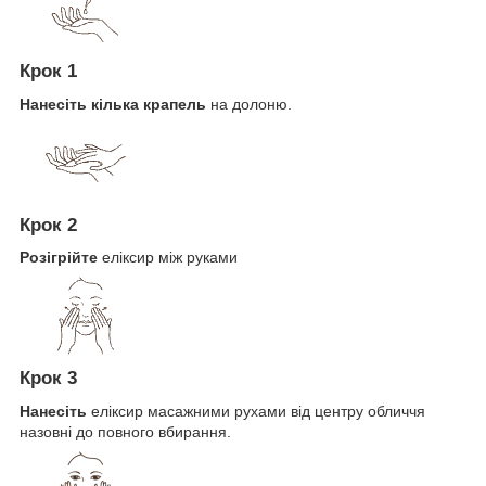
Крок 1
Нанесіть кілька крапель
на долоню.
Крок 2
Розігрійте
еліксир між руками
Крок 3
Нанесіть
еліксир масажними рухами від центру обличчя
назовні до повного вбирання.