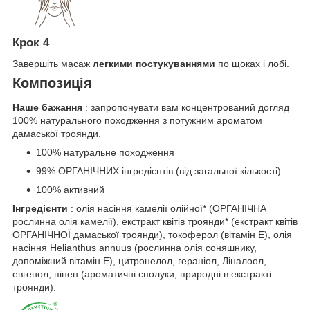
Крок 4
Завершіть масаж
легкими постукуваннями
по щоках і лобі.
Композиція
Наше бажання
: запропонувати вам концентрований догляд
100% натурального походження з потужним ароматом
дамаської троянди.
100% натуральне походження
99% ОРГАНІЧНИХ інгредієнтів (від загальної кількості)
100% активний
Інгредієнти
: олія насіння камелії олійної* (ОРГАНІЧНА
рослинна олія камелії), екстракт квітів троянди* (екстракт квітів
ОРГАНІЧНОЇ дамаської троянди), токоферол (вітамін Е), олія
насіння Helianthus annuus (рослинна олія соняшнику,
допоміжний вітамін Е), цитронелол, гераніол, Ліналоол,
евгенол, пінен (ароматичні сполуки, природні в екстракті
троянди).