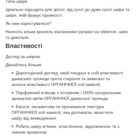
Типи шкіри
Ідеально підходить для зрілої, від сухої до дуже сухої шкіри та
шкіри, якій бракує пружності.
Як ним користуватися?
Нанесіть кілька крапель масажними рухами на обличчя, шию
та декольте.
Властивості
Догляд за шкірою
Дізнайтесь більше
Дорогоцінний догляд, який поєднує в собі властивості
дамаської троянди проти старіння та живильні та
захисні властивості ОРГАНІЧНОЇ олії камелії.
Парфумний еліксир з потужним і 100% натуральним
ароматом квітів ОРГАНІЧНОЇ дамаської троянди
Багата, оксамитова та проникаюча текстура
ОРГАНІЧНОЇ олії камелії, яка допомагає захистити
шкіру від зневоднення.
Робить шкіру м'якою, еластичною, відновленою та з
ніжним ароматом