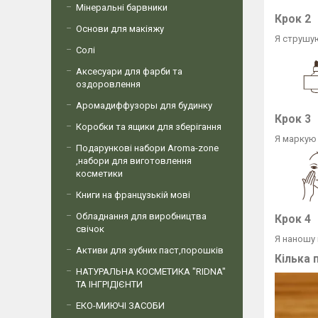
Мінеральні барвники
Крок 2
Основи для макіяжу
Я струшу
Солі
Аксесуари для фарби та
оздоровлення
Аромадиффузоры для будинку
Крок 3
Коробки та ящики для зберігання
Я маркую 
Подарункові набори Aroma-zone
,набори для виготовлення
косметики
Книги на французькій мові
Обладнання для виробництва
Крок 4
свічок
Я наношу 
Активи для зубних паст,порошків
Кілька 
НАТУРАЛЬНА КОСМЕТИКА "RIDNA"
ТА ІНГРІДІЄНТИ
ЕКО-МИЮЧІ ЗАСОБИ