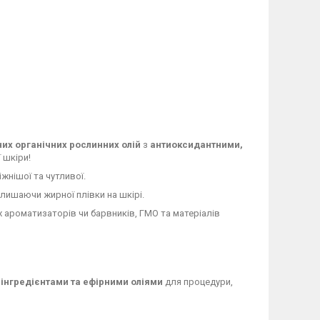
нних органічних рослинних олій
з
антиоксидантними,
 шкіри!
іжнішої та чутливої.
алишаючи жирної плівки на шкірі.
х ароматизаторів чи барвників, ГМО та матеріалів
інгредієнтами та ефірними оліями
для процедури,