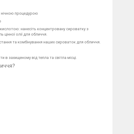
бо нічною процедурою
ю
кислотою: нанесіть концентровану сироватку з
ь цінної олії для обличчя.
тання та комбінування наших сироваток для обличчя.
ти в захищеному від тепла та світла місці.
личчя?