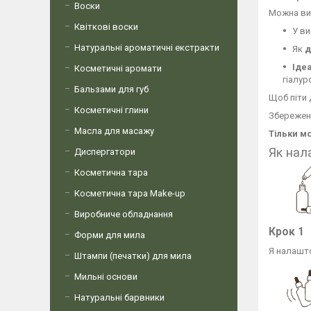
Воски
Можна вик
Квіткові воски
У ви
Натуральні ароматичні екстракти
Як
д
Іде
Косметичні аромати
гіалур
Бальзами для губ
Щоб піти 
Косметичні глини
Збережен
Масла для масажу
Тільки м
Як нал
Диспергатори
Косметична тара
Косметична тара Make-up
Виробниче обладнання
Крок 1
Форми для мила
Я налашто
Штампи (печатки) для мила
Мильні основи
Натуральні барвники