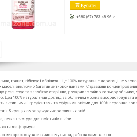
Купити
+380 (67) 783-48-96
лина, гранат, гібіскус і обліпиха... Це 100% натуральне дорогоцінне масло
 масел, виключно багатий антиоксидантами. Справжній концентрований 
що регенерує та запобігає старінню, розкриває сяйво кольору обличчя, з
 Цей 100% натуральний догляд за обличчям можна використовувати в ч
и активними інгредієнтами та ефірними оліями для 100% персоналізов
ергія 5 кращих омолоджуючих рослинних олій
а, легка текстура для всіх типів шкіри
% активна формула
на використовувати в чистому вигляді або на замовлення