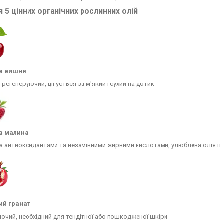
я 5 цінних органічних рослинних олій
а вишня
і регенеруючий, цінується за м'який і сухий на дотик
а малина
 антиоксидантами та незамінними жирними кислотами, улюблена олія п
ий гранат
чий, необхідний для тендітної або пошкодженої шкіри