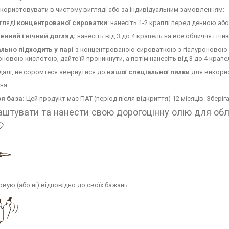
ористовувати в чистому вигляді або за індивідуальним замовленням:
гляді
концентрованої сироватки
: нанесіть 1-2 краплі перед денною а
енний і нічний догляд:
нанесіть від 3 до 4 крапель на все обличчя і ши
ально підходить у парі
з концентрованою сироваткою з гіалуроновою 
оновою кислотою, дайте їй проникнути, а потім нанесіть від 3 до 4 крапел
далі, не соромтеся звернутися до
нашої спеціальної пилки
для викорис
ня
оя база:
Цей продукт має ПАТ (період після відкриття) 12 місяців. Зберіга
аштувати та нанести свою дорогоцінну олію для об
вую (або ні) відповідно до своїх бажань