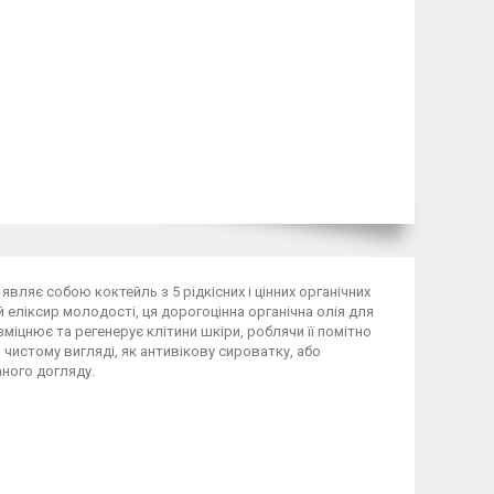
 являє собою коктейль з 5 рідкісних і цінних органічних
еліксир молодості, ця дорогоцінна органічна олія для
міцнює та регенерує клітини шкіри, роблячи її помітно
истому вигляді, як антивікову сироватку, або
аного догляду.