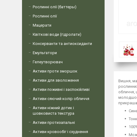
Рослинні олії (баттеры)
Рослинні олії
Мацерати
Квіткові води (гідролати)
Консерванти та антиоксиданти
Емульгатори
Гелеутворювач
Активи проти зморшок
Активи для зволоження
Вишня, ма
рослинних
Активи поживні і заспокійливі
обличчя, 
молодшою.
Активи сяючий колір обличчя
прикрашат
Активи ніжний дотик і
Син
шовковиста текстура
Тонк
Активи протизапальні
100
Активи кровообіг і схуднення
Мож