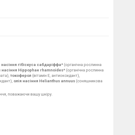
я насіння гібіскуса сабдаріффа*
(органічна рослинна
я насіння Hippophae rhamnoides*
(органічна рослинна
ната),
токоферол
(вітамін Е, антиоксидант),
идант),
олія насіння Helianthus annuus
(соняшникова
ччя, поважаючи вашу шкіру.