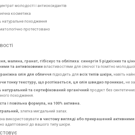
ентрат молодості і антиоксидантів
анічна косметика
% натуральне походження
матологічно протестовано
вості
я, малина, гранат, гібіскус та обліпиха
:
синергія 5 рідкісних та ці
ними та антивіковими
властивостями для сяючої та помітно молодшої
траніжна олія для обличчя
підходить для
всіх типів шкіри,
навіть найн
чи тонку текстуру, що розтікається, ця олія швидко проникає,
не з
% натуральний та сертифікований органічний
продукт без синтетични
нного походження.
ста і повільна формула, на 100% активна.
тральний,
злегка мигдальний запах.
на використовувати
в чистому вигляді або прикрашений активними 
но адаптованої до вашого типу шкіри.
стовує