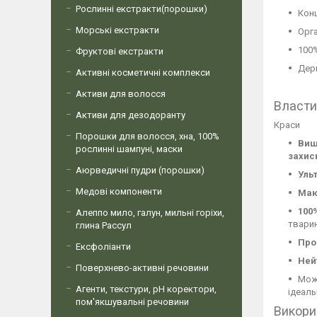
Рослинні екстракти(порошки)
Конц
Морські екстракти
Орг
100
Фруктові екстракти
Дер
Активні косметичні комплекси
Активи для волосся
Власти
Активи для дезодоранту
Краси
Порошки для волосся, хна, 100%
Вишн
рослинні шампуні, маски
захис
Аюрведичні пудри (порошки)
Уль
Медові компоненти
Маю
100
Алеппо мило, галун, мильні горіхи,
твари
глина Рассул
Про
Ексфоліанти
Ней
Поверхнево-активні речовини
Мож
Агенти, текстури, рН коректори,
ідеаль
пом'якшувальні речовини
Викори