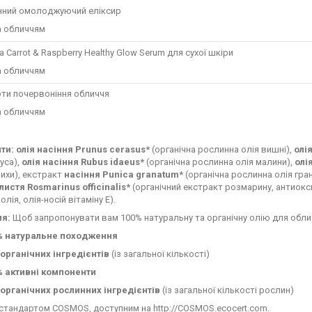
нний омолоджуючий еліксир
а обличчям
 Carrot & Raspberry Healthy Glow Serum для сухої шкіри
а обличчям
оти почервоніння обличчя
а обличчям
ти: олія насіння Prunus cerasus*
(органічна рослинна олія вишні),
олі
куса),
олія насіння Rubus idaeus*
(органічна рослинна олія малини),
олі
пихи), екстракт
насіння Punica granatum*
(органічна рослинна олія гра
листя Rosmarinus officinalis*
(органічний екстракт розмарину, антиокс
лія, олія-носій вітаміну Е).
ля:
Щоб запропонувати вам 100% натуральну та органічну олію для обли
% натуральне походження
 органічних інгредієнтів
(із загальної кількості)
% активні компоненти
 органічних рослинних інгредієнтів
(із загальної кількості рослин)
а стандартом COSMOS, доступним на http://COSMOS.ecocert.com.