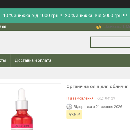
10 % знижка від 1000 грн !!! 20 % знижка від 5000 грн !!!
Шевченка 1, Ми
8-00
кты
Доставка и оплата
Органічна олія для обличчя 
Під замовлення
Код:
04129
Відправка з 21 серпня 2026
636 ₴