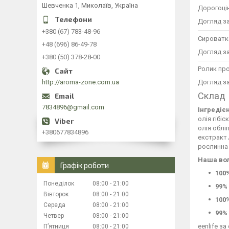
Шевченка 1, Миколаїв, Україна
Дорогоці
Догляд з
+380 (67) 783-48-96
Сироватка
+48 (696) 86-49-78
Догляд з
+380 (50) 378-28-00
Ролик пр
http://aroma-zone.com.ua
Догляд з
Склад
7834896@gmail.com
Інгредієн
олія гібіс
олія облі
+380677834896
екстракт
рослинна о
Наша во
Графік роботи
100
Понеділок
08:00
21:00
99%
Вівторок
08:00
21:00
100
Середа
08:00
21:00
99%
Четвер
08:00
21:00
eenlife з
Пʼятниця
08:00
21:00