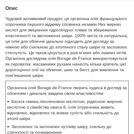
Опис
Чудовий антивіковий продукт, ця органічна олія французького
огірочника першого віджиму сповнена незамін Них жирних
кислот для зміцнення гідроліпідної плівки та збереження
еластичності та зволоження шкіри. 100% чиста та натуральна,
ця олія для обличчя ідеально підходить для догляду за
ніжною або схильною до атопічного стану шкіри та заспокоює
стягнутість. Це також цінується в разі м'яких або ламких нігтів.
Органічна доглядова олія Borage de France використовується
як сироватка: масажними рухами нанесіть кілька крапель цієї
дорогоцінної олії на обличчя, шию та бюст, для живлення та
пом'якшення шкіри.
Органічна олія Borage de France творить чудеса в догляді за
обличчям і декольте завдяки своїм властивостям:
Багата гамма-ліноленовою кислотою, рідкісною жирною
кислотою з сімейства омега-6, олія огуречника живить,
відновлює, відновлює та знімає сухість або схильність до
атопії шкіри.
Заспокоює та заспокоює чутливу шкіру, схильну до
стягнутості та почервоніння.