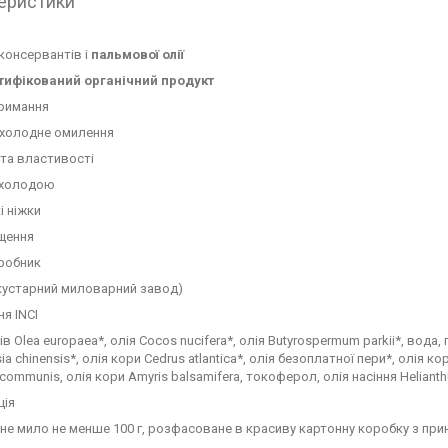
еристики
консервантів і
пальмової олії
тифікований органічний продукт
тримання
 холодне омилення
та властивості
холодою
і ніжки
щення
иробник
кустарний миловарний завод)
я INCI
в Olea europaea*, олія Cocos nucifera*, олія Butyrospermum parkii*, вода, г
 chinensis*, олія кори Cedrus atlantica*, олія безоплатної пери*, олія кор
 communis, олія кори Amyris balsamifera, токоферол, олія насіння Helianthu
ція
е мило не менше 100 г, розфасоване в красиву картонну коробку з при