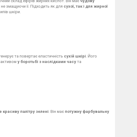
ічний склад ефірів жирних кислот. Він має
чудову
, не змащуючи її. Підходить як для
сухої, так і для жирної
ипів шкіри.
егенерує та повертає еластичність
сухій шкірі
. Його
м активом
у боротьбі з наслідками часу
та
 красиву палітру зелені
. Він має
потужну фарбувальну