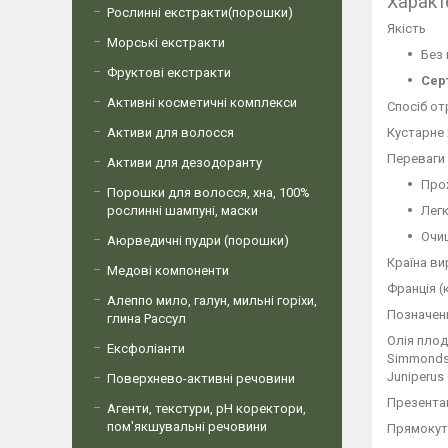
Характ
Рослинні екстракти(порошки)
Якість
Морські екстракти
Без 
Фруктові екстракти
Сер
Активні косметичні комплекси
Спосіб о
Активи для волосся
Кустарне
Переваги 
Активи для дезодоранту
Про
Порошки для волосся, хна, 100%
рослинні шампуні, маски
Легк
Очи
Аюрведичні пудри (порошки)
Країна в
Медові компоненти
Франція (
Алеппо мило, галун, мильні горіхи,
Позначенн
глина Рассул
Олія плоді
Ексфоліанти
Simmondsia
Juniperus
Поверхнево-активні речовини
Презента
Агенти, текстури, рН коректори,
пом'якшувальні речовини
Прямокутн