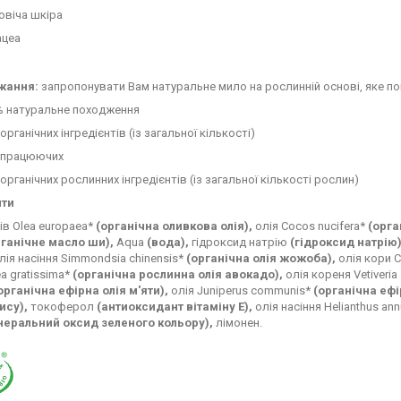
овіча шкіра
ацеа
жання:
запропонувати Вам натуральне мило на рослинній основі, яке п
% натуральне походження
органічних інгредієнтів (із загальної кількості)
 працюючих
органічних рослинних інгредієнтів (із загальної кількості рослин)
нти
ів Olea europaea*
(органічна оливкова олія),
олія Cocos nucifera*
(орга
рганічне масло ши),
Aqua
(вода),
гідроксид натрію
(гідроксид натрію)
лія насіння Simmondsia chinensis*
(органічна олія жожоба),
олія кори C
ea gratissima*
(органічна рослинна олія авокадо),
олія кореня Vetiveria
органічна ефірна олія м'яти),
олія Juniperus communis*
(органічна ефі
ису),
токоферол
(антиоксидант вітаміну Е),
олія насіння Helianthus an
неральний оксид зеленого кольору),
лімонен.