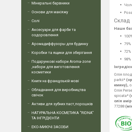
Мінеральні барвники
Чол
Основи для макіяжу
Роз
Склад
Солі
Наше ба
Аксесуари для фарби та
оздоровлення
100
Аромадиффузоры для будинку
79% 
72%
Коробки та ящики для зберігання
98% 
Подарункові набори Aroma-zone
,набори для виготовлення
Інгредіє
косметики
Олія плод
parkii*
(о
Книги на французькій мові
кмину),
о
Обладнання для виробництва
Олія Pers
свічок
spicata*
(
олія амір
Активи для зубних паст,порошків
77288
(мі
НАТУРАЛЬНА КОСМЕТИКА "RIDNA"
ТА ІНГРІДІЄНТИ
ЕКО-МИЮЧІ ЗАСОБИ