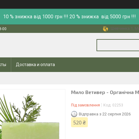
10 % знижка від 1000 грн !!! 20 % знижка від 5000 грн !!!
Шевченка 1, Ми
8-00
кты
Доставка и оплата
Мило Ветивер - Органічна М'
Під замовлення
Код:
02253
Відправка з 22 серпня 2026
520 ₴