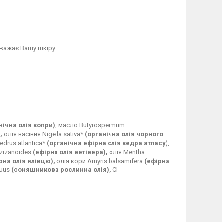
оважає Вашу шкіру
нічна олія копри),
масло Butyrospermum
,
олія насіння Nigella sativa*
(органічна олія чорного
edrus atlantica*
(органічна ефірна олія кедра атласу)
,
 zizanoides
(ефірна олія ветівера),
олія Mentha
рна олія ялівцю),
олія кори Amyris balsamifera
(ефірна
nuus
(соняшникова рослинна олія),
CI