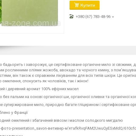
Купити
+380 (67) 783-48-96
 бадьорить і заворожує, це сертифіковане органічне мило зі свіжими,
ми рослинними оліями жожоба, авокадо та чорного кмину, з пом'якшув
тями, він також є справжнім лікуванням для всіх типів шкіри. Це ориг
 омилення, спокусить як чоловіків, так і жінок!
ий і деревний аромат 100% ефірних масел
 без пальми на основі органічної ши, органічної оливки та органічної ко
е супержироване мило, природно багате гліцерином і сертифіковане ор
лено у Франції
дний омилений і збагачений вівсом і маслом солодкого мигдалю
fkRvqFAM2UwuQyESxMdQ/610cfd28