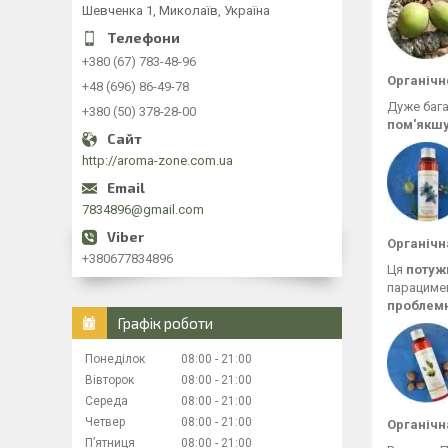
Шевченка 1, Миколаїв, Україна
+380 (67) 783-48-96
Органічн
+48 (696) 86-49-78
Дуже бага
+380 (50) 378-28-00
пом'якшу
http://aroma-zone.com.ua
7834896@gmail.com
Органічна
+380677834896
Ця
потуж
парацимен
проблем
Графік роботи
Понеділок
08:00
21:00
Вівторок
08:00
21:00
Середа
08:00
21:00
Четвер
08:00
21:00
Органічн
Пʼятниця
08:00
21:00