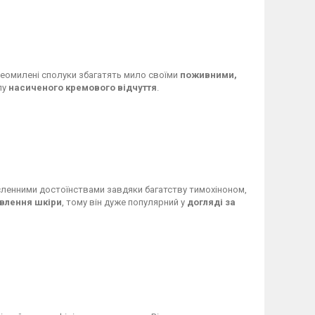
неомилені сполуки збагатять мило своїми
поживними,
лу
насиченого кремового відчуття
.
исленними достоїнствами завдяки багатству тимохіноном,
влення шкіри
, тому він дуже популярний у
догляді за