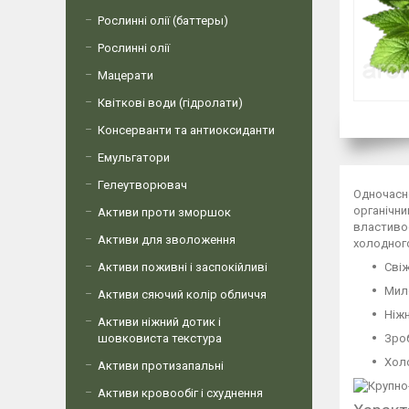
Рослинні олії (баттеры)
Рослинні олії
Мацерати
Квіткові води (гідролати)
Консерванти та антиоксиданти
Емульгатори
Гелеутворювач
Одночасно
органічни
Активи проти зморшок
властивос
Активи для зволоження
холодного
Активи поживні і заспокійливі
Свіж
Мило
Активи сяючий колір обличчя
Ніжн
Активи ніжний дотик і
шовковиста текстура
Зроб
Холо
Активи протизапальні
Активи кровообіг і схуднення