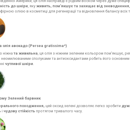
івденної Америки, ця олія насправді є рідким воском через дуже специф
ність до шкіри
, яку
живить, пом'якшує та захищає від зневоднення
 ефірною олією в косметиці для регенерації та відновлення балансу всіх т
а олія авокадо (Persea gratissima*)
о ніжна
та живильна
, ця олія з ніжним зеленим кольором пом'якшує, р
о неомилюваними сполуками та антиоксидантами робить його основни
нні
чутливої шкіри
.
ому Зелений барвник
ерального походження,
цей оксид зелені дозволяє легко зробити
дуже
ь
і
чудову стійкість
протягом тривалого часу.