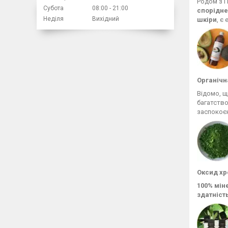
Родом з П
Субота
08:00
21:00
спорідне
Неділя
Вихідний
шкіри
, є
Органічн
Відомо, щ
багатств
заспокоє
Оксид хр
100% мін
здатніст