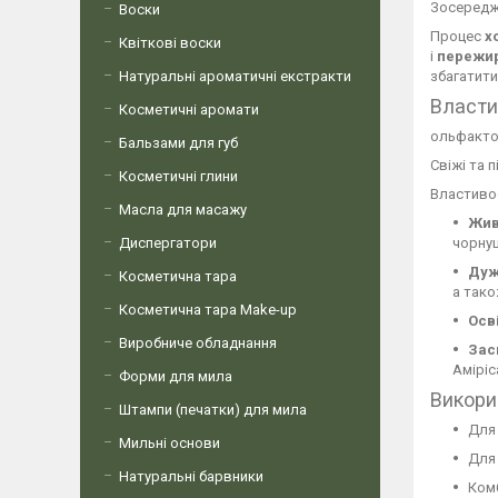
Зосередж
Воски
Процес
х
Квіткові воски
і
пережи
Натуральні ароматичні екстракти
збагатит
Власти
Косметичні аромати
ольфакто
Бальзами для губ
Свіжі та 
Косметичні глини
Властиво
Масла для масажу
Жив
Диспергатори
чорну
Дуж
Косметична тара
а тако
Косметична тара Make-up
Осві
Виробниче обладнання
Зас
Аміріс
Форми для мила
Викори
Штампи (печатки) для мила
Для 
Мильні основи
Для 
Натуральні барвники
Комб