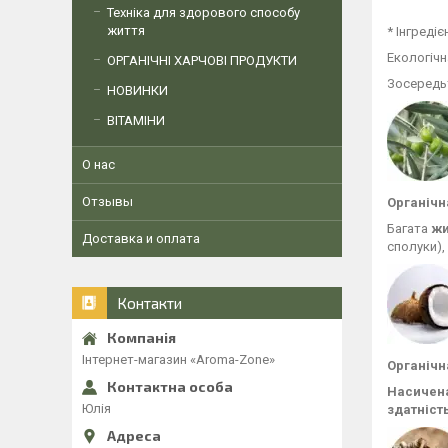
Техніка для здорового способу
життя
* Інгреді
Екологічн
ОРГАНІЧНІ ХАРЧОВІ ПРОДУКТИ
Зосередьт
НОВИНКИ
ВІТАМІНИ
О нас
Отзывы
Органічна
Багата
жи
Доставка и оплата
сполуки),
Контакти
Інтернет-магазин «Aroma-Zone»
Органічна
Насичена
Юлія
здатніст