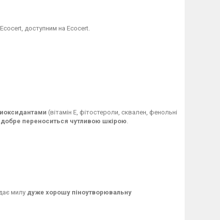
Ecocert, доступним на Ecocert.
тиоксидантами
(вітамін Е, фітостероли, сквален, фенольні
е добре переноситься чутливою шкірою
.
адає милу
дуже хорошу піноутворювальну