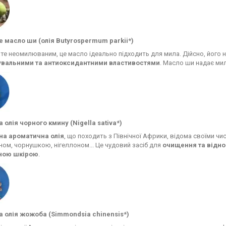
е масло ши (олія Butyrospermum parkii*)
те неомилюваним, це масло ідеально підходить для мила. Дійсно, його 
вальними та антиоксидантними властивостями
. Масло ши надає ми
 олія чорного кмину (Nigella sativa*)
на ароматична олія
, що походить з Північної Африки, відома своїми ч
ом, чорнушкою, нігеллоном... Це чудовий засіб для
очищення та відно
ною шкірою
.
а олія жожоба (Simmondsia chinensis*)