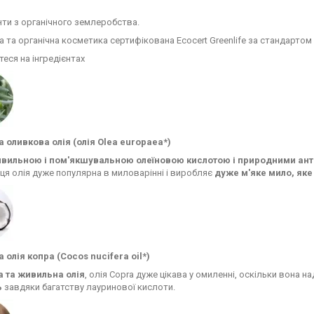
єнти з органічного землеробства.
а та органічна косметика сертифікована Ecocert Greenlife за стандартом 
еся на інгредієнтах
 оливкова олія (олія Olea europaea*)
вильною і пом'якшувальною олеїновою кислотою і природними ан
 ця олія дуже популярна в миловарінні і виробляє
дуже м'яке мило, як
 олія копра (Cocos nucifera oil*)
 та живильна олія
, олія Copra дуже цікава у омиленні, оскільки вона н
ь
завдяки багатству лауринової кислоти.