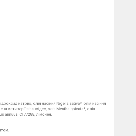
ідроксид натрію, олія насіння Nigella sativa*, олія насіння
еня ветиверії зізаноідес, олія Mentha spicata*, олія
s annuus, CI 77288, лімонен.
нтом.