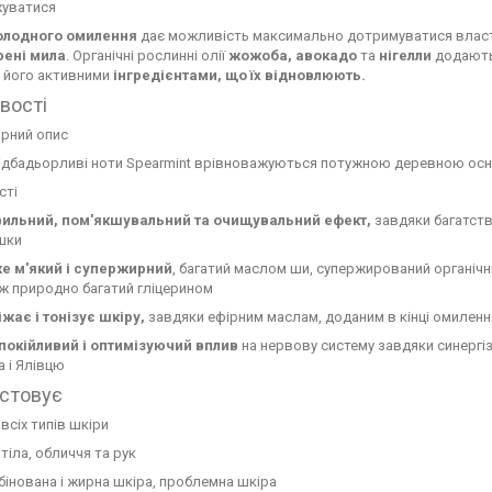
уватися
олодного омилення
дає можливість максимально дотримуватися власти
рені
мила
. Органічні рослинні олії
жожоба,
авокадо
та
нігелли
додаютьс
и його активними
інгредієнтами, що їх відновлюють.
вості
рний опис
підбадьорливі ноти Spearmint врівноважуються потужною деревною осново
сті
ильний, пом'якшувальний та очищувальний ефект,
завдяки багатств
шки
е м'який і супержирний
, багатий маслом ши, супержирований органіч
ж природно багатий гліцерином
жає і тонізує шкіру,
завдяки ефірним маслам, доданим в кінці омиленн
покійливий і оптимізуючий вплив
на нервову систему завдяки синергіз
а і Ялівцю
стовує
всіх типів шкіри
тіла, обличчя та рук
інована і жирна шкіра, проблемна шкіра