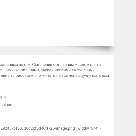
 деревними нотам Збагачений органічним маслом ши та
альними, живильними, заспокійливими та очисними
інальне та високоякісне мило, виготовлене вручну методом
при
ганічне
2457bf803d0d22f5d46ff725/image.png" width="674">