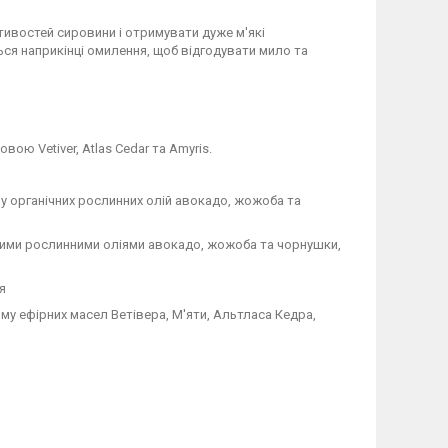
востей сировини і отримувати дуже м'які
я наприкінці омилення, щоб відгодувати мило та
ю Vetiver, Atlas Cedar та Amyris.
у органічних рослинних олій авокадо, жожоба та
ними рослинними оліями авокадо, жожоба та чорнушки,
я
му ефірних масел Ветівера, М'яти, Альтласа Кедра,