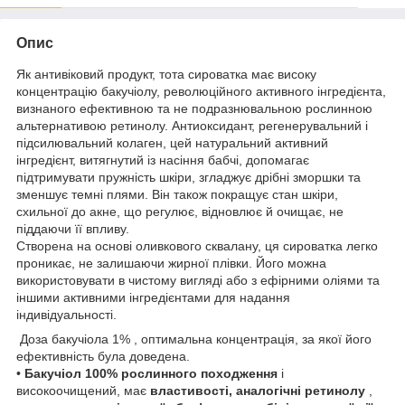
Опис
Як антивіковий продукт, тота сироватка має високу
концентрацію бакучіолу, революційного активного інгредієнта,
визнаного ефективною та не подразнювальною рослинною
альтернативою ретинолу. Антиоксидант, регенерувальний і
підсилювальний колаген, цей натуральний активний
інгредієнт, витягнутий із насіння бабчі, допомагає
підтримувати пружність шкіри, згладжує дрібні зморшки та
зменшує темні плями. Він також покращує стан шкіри,
схильної до акне, що регулює, відновлює й очищає, не
піддаючи її впливу.
Створена на основі оливкового сквалану, ця сироватка легко
проникає, не залишаючи жирної плівки. Його можна
використовувати в чистому вигляді або з ефірними оліями та
іншими активними інгредієнтами для надання
індивідуальності.
Доза бакучіола 1% , оптимальна концентрація, за якої його
ефективність була доведена.
•
Бакучіол
100% рослинного походження
і
високоочищений, має
властивості, аналогічні ретинолу
,