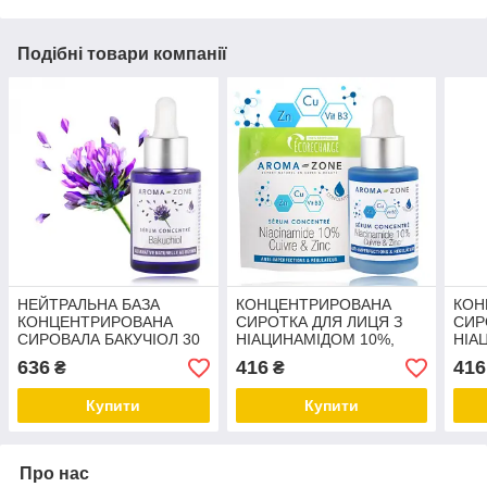
Подібні товари компанії
НЕЙТРАЛЬНА БАЗА
КОНЦЕНТРИРОВАНА
КОН
КОНЦЕНТРИРОВАНА
СИРОТКА ДЛЯ ЛИЦЯ З
СИР
СИРОВАЛА БАКУЧІОЛ 30
НІАЦИНАМІДОМ 10%,
НІА
мл
МЕДЬ І ЦИНК 30 мл еко
МЕДЬ
636
416
416
₴
₴
упак
упак
Купити
Купити
Про нас