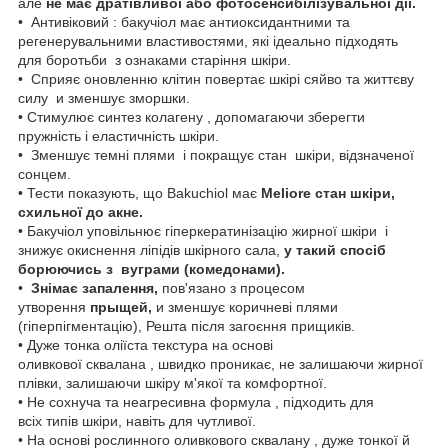
але
не має дратівливої або фотосенсибілізувальної дії.
• Антивіковий : бакучіол має антиоксидантними та
регенерувальними властивостями, які ідеально підходять
для боротьби з ознаками старіння шкіри.
• Сприяє оновленню клітин повертає шкірі сяйво та життєву
силу и зменшує зморшки.
• Стимулює синтез колагену , допомагаючи зберегти
пружність і еластичність шкіри.
• Зменшує темні плями і покращує стан шкіри, відзначеної
сонцем.
• Тести показують, що Bakuchiol має
Meliore стан шкіри,
схильної до акне.
• Бакучіол уповільнює гіперкератинізацію жирної шкіри
і
знижує окиснення ліпідів шкірного сала,
у такий спосіб
борюючись з
вуграми (комедонами).
•
Знімає запалення,
пов'язано з процесом
утворення
прыщей,
и зменшує коричневі плями
(гіперпігментацію), Решта після загоєння прищиків.
• Дуже тонка оліїста текстура на основі
оливкової сквалана , швидко проникає, не залишаючи жирної
плівки, залишаючи шкіру м'якої та комфортної.
• Не сохнуча та неагресивна формула , підходить для
всіх типів шкіри, навіть для чутливої.
• На основі рослинного оливкового сквалану , дуже тонкої й