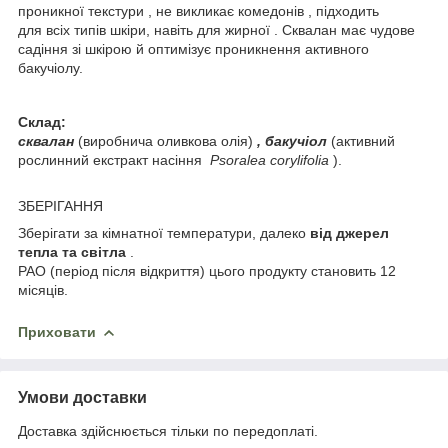
проникної текстури , не викликає комедонів , підходить
для всіх типів шкіри, навіть для жирної . Сквалан має чудове
садіння зі шкірою й оптимізує проникнення активного
бакучіолу.
Склад:
сквалан
(виробнича оливкова олія)
, бакучіол
(активний
рослинний екстракт насіння
Psoralea corylifolia
).
ЗБЕРІГАННЯ
Зберігати за кімнатної температури, далеко
від джерел
тепла та світла
.
PAO (період після відкриття) цього продукту становить 12
місяців.
Приховати
Умови доставки
Доставка здійснюється тільки по передоплаті.