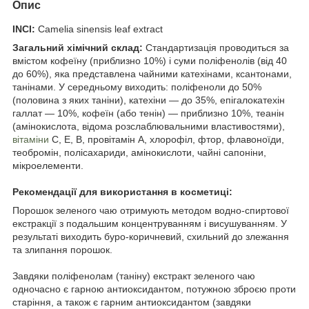
Опис
INCI:
Camelia sinensis leaf extract
Загальний хімічний склад:
Стандартизація проводиться за
вмістом кофеїну (приблизно 10%) і суми поліфенолів (від 40
до 60%), яка представлена чайними катехінами, ксантонами,
танінами. У середньому виходить: поліфеноли до 50%
(половина з яких таніни), катехіни — до 35%, епігалокатехін
галлат — 10%, кофеїн (або тенін) — приблизно 10%, теанін
(амінокислота, відома розслаблювальними властивостями),
вітаміни
C, E, B, провітамін A, хлорофіл, фтор, флавоноїди,
теобромін, полісахариди, амінокислоти, чайні сапоніни,
мікроелементи.
Рекомендації для використання в косметиці:
Порошок зеленого чаю отримують методом водно-спиртової
екстракції з подальшим концентруванням і висушуванням. У
результаті виходить буро-коричневий, схильний до злежання
та злипання порошок.
Завдяки поліфенолам (таніну) екстракт зеленого чаю
одночасно є гарною антиоксидантом, потужною зброєю проти
старіння, а також є гарним антиоксидантом (завдяки