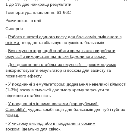
1 до 3% дає найкращі результати.
Температура плавлення:
61-66C
Розчинність:
в олії
Синергія:
-
Робота в якості єдиного воску для бальзамів, змішаного з
оліями:
твердне та збільшує потужність бальзамів.
-
Без емульгатора, щоб зробити крем, важко виробляти
емульсії з використанням тільки бджолиного воску.
-
Для досягнення стабільних емульсій — рекомендуємо
використовувати емульгатор із воском для захисту та
поживного ефекту.
-
У поєднанні з емульгатором:
додавання невеликої кількості
(1-3%) воску в емульсії дає змогу крему загуснути та
підвищити стабільність.
-
У поєднанні з іншими восками (карнаубський,
Candelilla):
чудова комбінація для бальзамів для губ і губних
помад.
-
У чистому вигляді або в поєднанні із соєвим
воском:
ідеально для свічок.