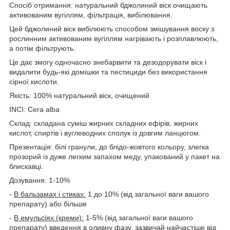
Спосіб отримання:
натуральний бджолиний віск очищають
активованим вугіллям, фільтрація, вибілювання.
Цей бджолиний віск вибілюють способом змішування воску з
рослинним активованим вугіллям нагрівають і розплавлюють,
а потім фільтрують.
Це дає змогу одночасно знебарвити та дезодорувати віск і
видалити будь-які домішки та пестициди без використання
сірної кислоти.
Якість:
100% натуральний віск, очищений
INCI:
Cera alba
Склад:
складана суміш жирних складних ефірів, жирних
кислот, спиртів і вуглеводних сполук із довгим ланцюгом.
Презентація:
білі гранули, до блідо-жовтого кольору, злегка
прозорий із дуже легким запахом меду, упакований у пакет на
блискавці.
Дозування:
1-10%
-
В бальзамах і стиках:
1 до 10% (від загальної ваги вашого
препарату) або більше
-
В емульсіях (креми):
1-5% (від загальної ваги вашого
препарату) введення в оливну фазу, зазвичай найчастіше від