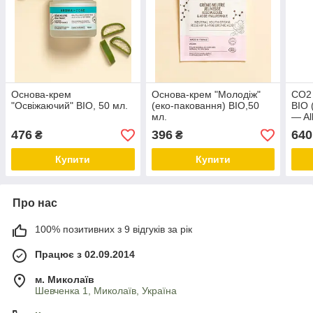
Основа-крем
Основа-крем "Молодіж"
СО2 
"Освіжаючий" BIO, 50 мл.
(еко-паковання) BIO,50
BIO (
мл.
— Al
476
396
640
₴
₴
Купити
Купити
Про нас
100% позитивних з 9 відгуків за рік
Працює з 02.09.2014
м. Миколаїв
Шевченка 1, Миколаїв, Україна