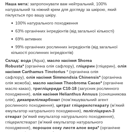
Наша мета:
запропонувати вам нейтральний, 100%
натуральний та ніжний крем для догляду за шкірою, який
піклується про вашу шкіру.
100% натурального походження
63% органічних інгредієнтів (від загальної кількості)
69% активних
99% органічних рослинних інгредієнтів (від загальної
кількості рослинних інгредієнтів)
Склад: вода
(Aqua),
масло насіння Shorea
Robusta*
(органічна олія сафлору),
гліцерин
(гліцерин),
олія
насіння Carthamus Tinctorius
* (органічна олія
сафлору),
олія насіння Simmondsia Chinensis*
(органічна
олія жожоба),
масло насіння Theobroma Cacao*
(органічне
масло какао),
тригліцериди C10-18
(загусник рослинного
походження),
олія насіння Helianthus Annuus
(соняшникова
олія),
дикаприлілкарбонат
(пом'якшувальний агент
рослинного походження),
цитрат гліцерилстеарату
(м'який
емульгатор натурального походження),
полігліцерил-3
стеарат
(м'який емульгатор натурального походження),
гліцерилстеарат (м'який емульгатор натурального
походження),
порошок соку листя алое вера*
(органічне