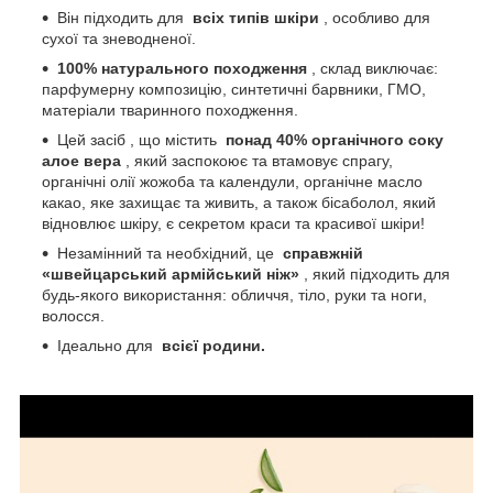
Він підходить для
всіх типів шкіри
, особливо для
сухої та зневодненої.
100% натурального походження
, склад виключає:
парфумерну композицію, синтетичні барвники, ГМО,
матеріали тваринного походження.
Цей засіб , що містить
понад 40% органічного соку
алое вера
, який заспокоює та втамовує спрагу,
органічні олії жожоба та календули, органічне масло
какао, яке захищає та живить, а також бісаболол, який
відновлює шкіру, є секретом краси та красивої шкіри!
Незамінний та необхідний, це
справжній
«швейцарський армійський ніж»
, який підходить для
будь-якого використання: обличчя, тіло, руки та ноги,
волосся.
Ідеально для
всієї родини.