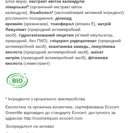
алое вера),
екстракт квіток календули
лікарської*
(органічний екстракт квіток
календули),
бісаболол*
(заспокійливий активний інгредієнт)
рослинного походження,
діоксид
кремнію
(кремнезем),
токоферол
(вітамін Е),
натрій
Левулінат
(природний антимікробний
засіб),
гідрогенізований лецитин
(м'який емульгатор,
природний, без ГМО),
гліцерил ундециленат
(природний
антимікробний засіб),
ксантанова камедь, левулінова
кислота
(природний антимікробний засіб),
анісат
натрію
(природний антимікробний засіб),
фітинова
кислота
(секвестрант).
* Інгредієнти з органічного землеробства.
Екологічна та органічна косметика, сертифікована Ecocert
Greenlife відповідно до стандарту Ecocert, доступного за
адресою http://cosmetiques.ecocert.com.
Зосередьтеся на активах