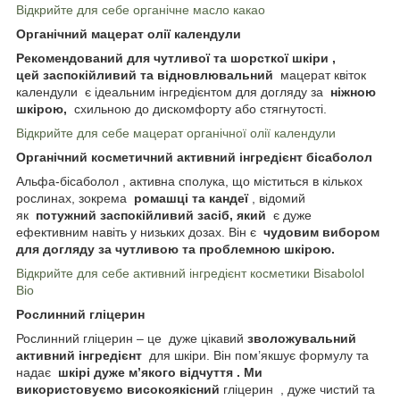
Відкрийте для себе органічне масло какао
Органічний мацерат олії календули
Рекомендований для чутливої ​​та шорсткої шкіри ,
цей
заспокійливий та відновлювальний
мацерат квіток
календули є ідеальним інгредієнтом для догляду за
ніжною
шкірою,
схильною до дискомфорту або стягнутості.
Відкрийте для себе мацерат органічної олії календули
Органічний косметичний активний інгредієнт бісаболол
Альфа-бісаболол , активна сполука, що міститься в кількох
рослинах, зокрема
ромашці та кандеї
, відомий
як
потужний заспокійливий засіб, який
є дуже
ефективним навіть у низьких дозах. Він є
чудовим вибором
для догляду за чутливою та проблемною шкірою.
Відкрийте для себе активний інгредієнт косметики Bisabolol
Bio
Рослинний гліцерин
Рослинний гліцерин – це дуже цікавий
зволожувальний
активний інгредієнт
для шкіри. Він пом’якшує формулу та
надає
шкірі дуже м’якого відчуття . Ми
використовуємо
високоякісний
гліцерин , дуже чистий та