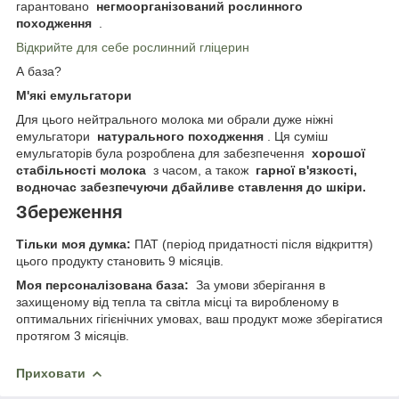
гарантовано
негмоорганізований рослинного
походження
.
Відкрийте для себе рослинний гліцерин
А база?
М'які емульгатори
Для цього нейтрального молока ми обрали дуже ніжні
емульгатори
натурального походження
. Ця суміш
емульгаторів була розроблена для забезпечення
хорошої
стабільності молока
з часом, а також
гарної в'язкості,
водночас забезпечуючи дбайливе ставлення до шкіри.
Збереження
Тільки моя думка:
ПАТ (період придатності після відкриття)
цього продукту становить 9 місяців.
Моя персоналізована база:
За умови зберігання в
захищеному від тепла та світла місці та виробленому в
оптимальних гігієнічних умовах, ваш продукт може зберігатися
протягом 3 місяців.
Приховати