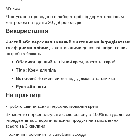
М'якше
*Тестування проведено в лабораторії під дерматологічним
контролем на групі з 20 добровольців.
Використання
Чистий або персоналізований з активними інгредієнтами
та ефірними оліями,
адаптованими до вашої шкіри, ваших
потреб та бажань.
Обличчя:
денний та нічний крем, маска та скраб
Тіло:
Крем для тіла
Волосся:
Незмивний догляд, довжина та кінчики
Руки або ноги
На практиці
Я роблю свій власний персоналізований крем
Ви можете персоналізувати свою основу зі 100% натуральних
інгредієнтів та створити власний продукт на замовлення
всього за 3 хвилини.
Практичні посібники та запобіжні заходи