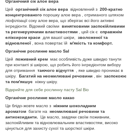
Органічний сік алое вера
Цей
органічний сік алое вера
відновлений з
200-кратно
концентрованого
порошку алое вера , отриманого шляхом
ліофілізації соку алое вера, що зберігає всі його активні
інгредієнти. Відомий своїми
винятковими заспокійливими
та регенеруючими властивостями
, цей сік є
справжнім
еліксиром краси
для вашої шкіри,
зволоженої та
відновленої
, вона повертає їй
м'якість та комфорт.
Органічне рослинне масло Sal
Цей
поживний крем
має особливість дуже швидко танути
при контакті зі шкірою, що робить його інгредієнтом вибору
для отримання
таючого відчуття
, яке швидко проникає в
шкіру.
Багатий на неомилювані речовини
, він
заспокоює
та пом'якшує
ніжну шкіру.
Відкрийте для себе рослинну пасту Sal Bio
Органічне рослинне масло какао
Це блідо-жовте масло з
ніжним шоколадним
ароматом
багате на
неомилювані речовини та
антиоксиданти.
Це масло, завдяки своїм поживним,
заспокійливим та відновлювальним властивостям, високо
цінується для захисту сухої та шорсткої шкіри.