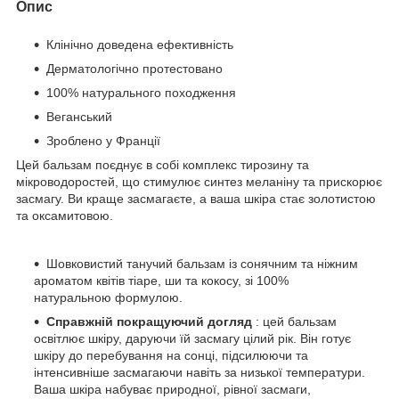
Опис
Клінічно доведена ефективність
Дерматологічно протестовано
100% натурального походження
Веганський
Зроблено у Франції
Цей бальзам поєднує в собі комплекс тирозину та
мікроводоростей, що стимулює синтез меланіну та прискорює
засмагу. Ви краще засмагаєте, а ваша шкіра стає золотистою
та оксамитовою.
Шовковистий танучий бальзам із сонячним та ніжним
ароматом квітів тіаре, ши та кокосу, зі 100%
натуральною формулою.
Справжній покращуючий догляд
: цей бальзам
освітлює шкіру, даруючи їй засмагу цілий рік. Він готує
шкіру до перебування на сонці, підсилюючи та
інтенсивніше засмагаючи навіть за низької температури.
Ваша шкіра набуває природної, рівної засмаги,