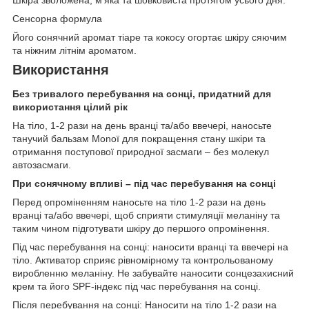
Сенсорна формула
Його сонячний аромат тіаре та кокосу огортає шкіру сяючим
та ніжним літнім ароматом.
Використання
Без тривалого перебування на сонці, придатний для
використання цілий рік
На тіло, 1-2 рази на день вранці та/або ввечері, наносьте
танучий бальзам Monoï для покращення стану шкіри та
отримання поступової природної засмаги – без молекул
автозасмаги.
При сонячному впливі – під час перебування на сонці
Перед опроміненням наносьте на тіло 1-2 рази на день
вранці та/або ввечері, щоб сприяти стимуляції меланіну та
таким чином підготувати шкіру до першого опромінення.
Під час перебування на сонці: наносити вранці та ввечері на
тіло. Активатор сприяє рівномірному та контрольованому
виробленню меланіну. Не забувайте наносити сонцезахисний
крем та його SPF-індекс під час перебування на сонці.
Після перебування на сонці: Наносити на тіло 1-2 рази на