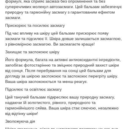
формулі, яка сприяє засмазі без опромінення та без
суперечливих молекул автозасмаги. Цей бальзам забезпечує
природну та гармонійну засмагу з гарантованим ефектом
засмаги.
Прискорює та посилює засмагу
Під час впливу на шкіру цей бальзам прискорює появу
засмаги та підсилює її. Шкіра довше залишається засмаглою,
з рівномірною засмагою. Ви засмагаєте краще!
Захищає та заспокоює шкіру
Його формула, багата на активні антиоксидантні інгредієнти,
запобігає фотостарінню та зміцнює природний захист шкіри
від сонця. Після перебування на сонці цей бальзам для
догляду за шкірою заспокоює та заспокоює перегріту шкіру.
Ваша шкіра заспокоюється та менш реагує.
Підсилює та освітлює засмагу
Цей танучий бальзам підкреслює вашу природну засмагу,
надаючи їй золотистого, рівного, природного та
гармонійнішого сяйва. Ваша шкіра стає сяючою, незалежно
від відтінку шкіри!
Зволожуюча дія
Шкіра зволожена, м'яка та шовковиста протягом усього дня.