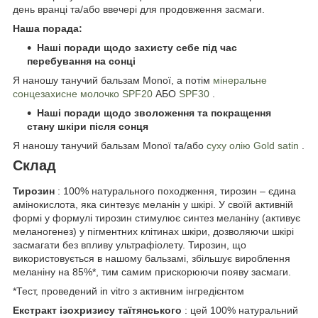
день вранці та/або ввечері для продовження засмаги.
Наша порада:
Наші поради щодо захисту себе під час
перебування на сонці
Я наношу танучий бальзам Monoï, а потім
мінеральне
сонцезахисне молочко SPF20
АБО
SPF30
.
Наші поради щодо зволоження та покращення
стану шкіри після сонця
Я наношу танучий бальзам Monoï та/або
суху олію Gold satin
.
Склад
Тирозин
: 100% натурального походження, тирозин – єдина
амінокислота, яка синтезує меланін у шкірі. У своїй активній
формі у формулі тирозин стимулює синтез меланіну (активує
меланогенез) у пігментних клітинах шкіри, дозволяючи шкірі
засмагати без впливу ультрафіолету. Тирозин, що
використовується в нашому бальзамі, збільшує вироблення
меланіну на 85%*, тим самим прискорюючи появу засмаги.
*Тест, проведений in vitro з активним інгредієнтом
Екстракт ізохризису таїтянського
: цей 100% натуральний