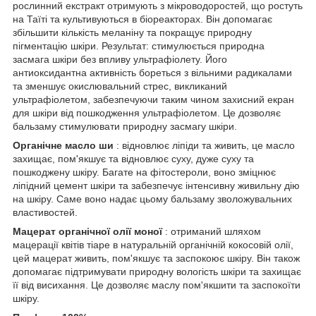
рослинний екстракт отримують з мікроводоростей, що ростуть
на Таїті та культивуються в біореакторах. Він допомагає
збільшити кількість меланіну та покращує природну
пігментацію шкіри. Результат: стимулюється природна
засмага шкіри без впливу ультрафіолету. Його
антиоксидантна активність бореться з вільними радикалами
та зменшує окислювальний стрес, викликаний
ультрафіолетом, забезпечуючи таким чином захисний екран
для шкіри від пошкодження ультрафіолетом. Це дозволяє
бальзаму стимулювати природну засмагу шкіри.
Органічне масло ши
: відновлює ліпіди та живить, це масло
захищає, пом'якшує та відновлює суху, дуже суху та
пошкоджену шкіру. Багате на фітостероли, воно зміцнює
ліпідний цемент шкіри та забезпечує інтенсивну живильну дію
на шкіру. Саме воно надає цьому бальзаму зволожувальних
властивостей.
Мацерат органічної олії моної
: отриманий шляхом
мацерації квітів тіаре в натуральній органічній кокосовій олії,
цей мацерат живить, пом'якшує та заспокоює шкіру. Він також
допомагає підтримувати природну вологість шкіри та захищає
її від висихання. Це дозволяє маслу пом'якшити та заспокоїти
шкіру.