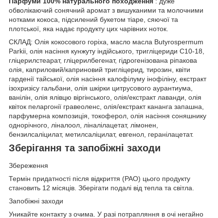
Парфуми 100% натурального походження
: дуже
обволікаючий сонячний аромат з вишуканими та молочними
нотками кокоса, підсилений букетом тіаре, сяючої та
плотської, яка надає продукту цих чарівних ноток.
СКЛАД: Олія кокосового горіха, масло масла Butyrospermum
Parkii, олія насіння кунжуту індійського, тригліцериди C10-18,
гліцерилстеарат, гліцерилбегенат, гідрогенізована ріпакова
олія, каприловий/каприновий тригліцерид, тирозин, квіти
гарденії тайської, олія насіння калофілуму інофіліну, екстракт
ізохризісу гальбани, олія шкірки цитрусового аурантиума,
ванілін, олія ялівцю віргінського, олія/екстракт лаванди, олія
квіток пеларгонії гравеоленс, олія/екстракт кананга запашна,
парфумерна композиція, токоферол, олія насіння соняшнику
однорічного, ліналоол, ліналілацетат, лімонен,
бензилсаліцилат, метилсаліцилат, евгенол, геранілацетат.
Зберігання та запобіжні заходи
Збереження
Термін придатності після відкриття (PAO) цього продукту
становить 12 місяців. Зберігати подалі від тепла та світла.
Запобіжні заходи
Уникайте контакту з очима. У разі потрапляння в очі негайно