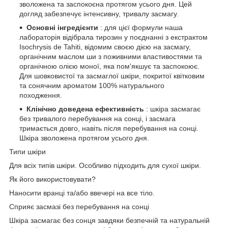
зволожена та заспокоєна протягом усього дня. Цей
догляд забезпечує інтенсивну, тривалу засмагу.
Основні інгредієнти
: для цієї формули наша
лабораторія відібрала тирозин у поєднанні з екстрактом
Isochrysis de Tahiti, відомим своєю дією на засмагу,
органічним маслом ши з поживними властивостями та
органічною олією моної, яка пом'якшує та заспокоює.
Для шовковистої та засмаглої шкіри, покритої квітковим
та сонячним ароматом 100% натурального
походження.
Клінічно доведена ефективність
: шкіра засмагає
без тривалого перебування на сонці, і засмага
тримається довго, навіть після перебування на сонці.
Шкіра зволожена протягом усього дня.
Типи шкіри
Для всіх типів шкіри. Особливо підходить для сухої шкіри.
Як його використовувати?
Наносити вранці та/або ввечері на все тіло.
Сприяє засмазі без перебування на сонці
Шкіра засмагає без сонця завдяки безпечній та натуральній