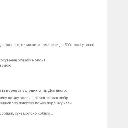
 дорослого, ви можете помістити до 500 г солі у ванні
осування олії або молока.
 водою.
 із переваг ефірних олій.
Для цього:
чайну ложку рослинної олії на ваш вибір
 в кінцевому підсумку ложку порошку кави
орошки, сухе молоко кобили...