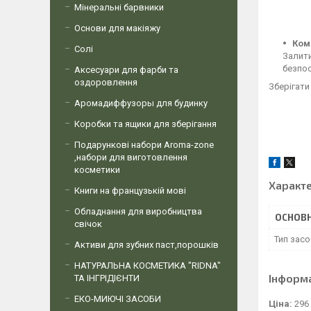
Мінеральні барвники
Основи для макіяжу
Ком
Солі
Залити
безпос
Аксесуари для фарби та
оздоровлення
Зберігати
Аромадиффузоры для будинку
Коробки та ящики для зберігання
Подарункові набори Aroma-zone
,набори для виготовлення
косметики
Характ
Книги на французькій мові
Обладнання для виробництва
ОСНОВН
свічок
Тип засо
Активи для зубних паст,порошків
НАТУРАЛЬНА КОСМЕТИКА "RIDNA"
Інформ
ТА ІНГРІДІЄНТИ
ЕКО-МИЮЧІ ЗАСОБИ
Ціна:
296