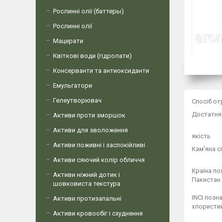
Рослинні олії (баттеры)
Рослинні олії
Мацерати
Квіткові води (гідролати)
Консерванти та антиоксиданти
Емульгатори
Гелеутворювач
Спосіб о
Достатня 
Активи проти зморшок
Активи для зволоження
якість
Активи поживні і заспокійливі
Кам'яна с
Активи сяючий колір обличчя
Країна п
Активи ніжний дотик і
Пакистан 
шовковиста текстура
INCI позн
Активи протизапальні
хлористий
Активи кровообіг і схуднення