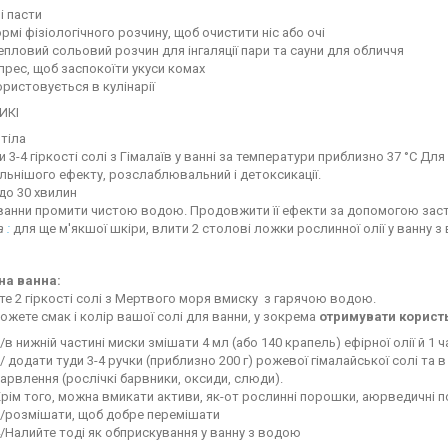
і пасти
рмі фізіологічного розчину, щоб очистити ніс або очі
епловий сольовий розчин для інгаляції пари та сауни для обличчя
рес, щоб заспокоїти укуси комах
ристовується в кулінарії
ИКІ
 тіла
 3-4 гіркості солі з Гімалаїв у ванні за температури приблизно 37 °C Для
льнішого ефекту, розслаблювальний і детоксикації.
 до 30 хвилин
ванни промити чистою водою. Продовжити її ефекти за допомогою заст
а
:
для ще м'якшої шкіри, влити 2 столові ложки рослинної олії у ванну з
на ванна:
е 2 гіркості солі з Мертвого моря вмиску з гарячою водою.
ожете смак і колір вашої солі для ванни, у зокрема
отримувати користь
/в нижній частині миски змішати 4 мл (або 140 крапель) ефірної олії й 1 
/ додати туди 3-4 ручки (приблизно 200 г) рожевої гімалайської солі та
арвлення (рослічкі барвники, оксиди, слюди).
рім того, можна вмикати активи, як-от рослинні порошки, аюрведичні п
/розмішати, щоб добре перемішати
/Налийте тоді як обприскування у ванну з водою