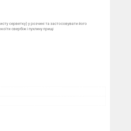
чисту серветку) у розчині та застосовувати його
коїти свербіж і пухлину прищі