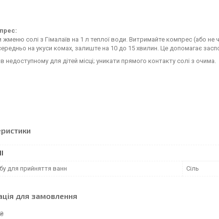
прес:
 жменю солі з Гімалаїв на 1 л теплої води. Витримайте компрес (або не 
ередньо на укуси комах, залиште на 10 до 15 хвилин. Це допомагає заспо
 в недоступному для дітей місці; уникати прямого контакту солі з очима.
еристики
І
бу для прийняття ванн
Сіль
ація для замовлення
 ₴