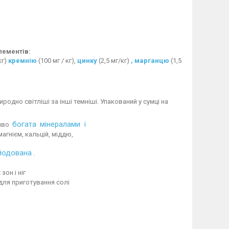
елементів:
кг)
кремнію
(100 мг / кг),
цинку
(2,5 мг/кг)
, марганцю
(1,5
родно світліші за інші темніші. Упакований у сумці на
богата
мінералами і
иво
магнієм, кальцій, міддю,
йодована
.
зон і ніг
ля приготування солі