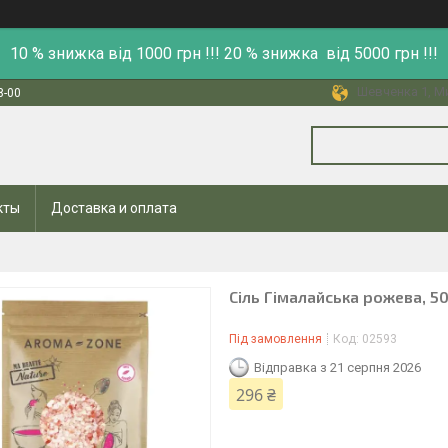
10 % знижка від 1000 грн !!! 20 % знижка від 5000 грн !!!
Шевченка 1, Ми
8-00
кты
Доставка и оплата
Сіль Гімалайська рожева, 50
Під замовлення
Код:
02593
Відправка з 21 серпня 2026
296 ₴