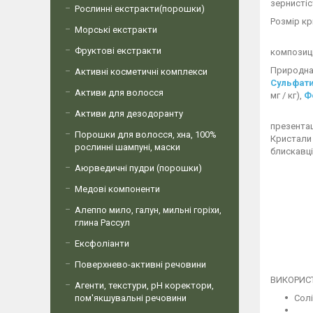
зернистіс
Рослинні екстракти(порошки)
Розмір кр
Морські екстракти
Фруктові екстракти
композиц
Природна 
Активні косметичні комплекси
Сульфат
Активи для волосся
мг / кг),
Ф
Активи для дезодоранту
презентац
Порошки для волосся, хна, 100%
Кристал
рослинні шампуні, маски
блискавц
Аюрведичні пудри (порошки)
Медові компоненти
Алеппо мило, галун, мильні горіхи,
глина Рассул
Ексфоліанти
Поверхнево-активні речовини
ВИКОРИС
Агенти, текстури, рН коректори,
пом'якшувальні речовини
Солі