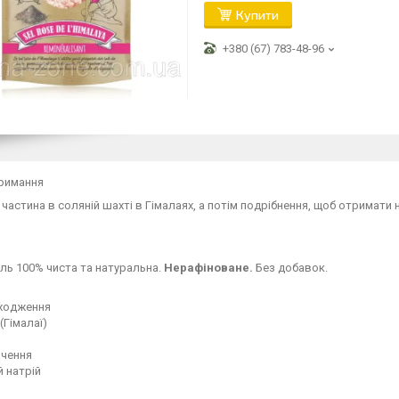
Купити
+380 (67) 783-48-96
тримання
частина в соляній шахті в Гімалаях, а потім подрібнення, щоб отримати
іль 100% чиста та натуральна.
Нерафіноване.
Без добавок.
оходження
(Гімалаї)
ачення
 натрій