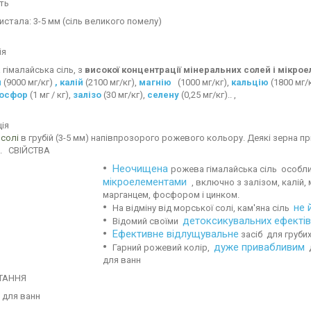
ть
истала: 3-5 мм (сіль великого помелу)
ія
гімалайська сіль, з
високої концентрації мінеральних солей і мікро
и
(9000 мг/кг)
, калій
(2100 мг/кг),
магнію
(1000 мг/кг),
кальцію
(1800 мг/
осфор
(1 мг / кг),
залізо
(30 мг/кг),
селену
(0,25 мг/кг).. ,
ія
и
солі
в грубій (3-5 мм) напівпрозорого рожевого кольору. Деякі зерна при
і. СВІЙСТВА
Неочищена
рожева гімалайська сіль
особл
мікроелементами
, включно з залізом, калій, 
марганцем, фосфором і цинком.
не 
На відміну від морської солі, кам'яна сіль
детоксикувальних ефектів
Відомий своїми
Ефективне відлущувальне
засіб для грубих 
дуже привабливим
Гарний рожевий колір,
д
для ванн
ТАННЯ
 для ванн