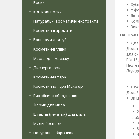
Воски
Зубн
У фо
Квіткові воски
Як т
Натуральні ароматичні екстракти
Комп
Вико
Косметичні аромати
НА ПРАКТ
Бальзами для губ
Для
Додати
Косметичні глини
для си
Масла для масажу
Від 15
Після 
Диспергатори
Порад
Косметична тара
Косметична тара Make-up
Ніж
Додайт
Виробниче обладнання
Ви м
Форми для мила
1
2
Штампи (печатки) для мила
заб
К
Мильні основи
3
Натуральні барвники
4