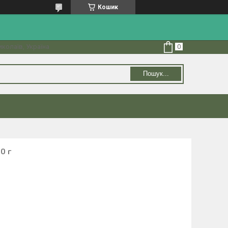
Кошик
колаїв, Україна
Пошук...
0 г