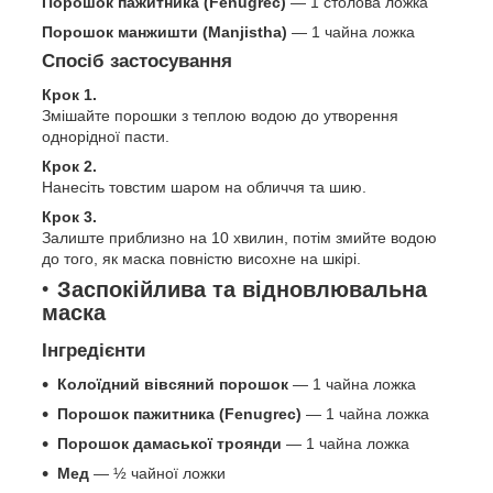
Порошок пажитника (Fenugrec)
— 1 столова ложка
Порошок манжишти (Manjistha)
— 1 чайна ложка
Спосіб застосування
Крок 1.
Змішайте порошки з теплою водою до утворення
однорідної пасти.
Крок 2.
Нанесіть товстим шаром на обличчя та шию.
Крок 3.
Залиште приблизно на 10 хвилин, потім змийте водою
до того, як маска повністю висохне на шкірі.
Заспокійлива та відновлювальна
маска
Інгредієнти
Колоїдний вівсяний порошок
— 1 чайна ложка
Порошок пажитника (Fenugrec)
— 1 чайна ложка
Порошок дамаської троянди
— 1 чайна ложка
Мед
— ½ чайної ложки