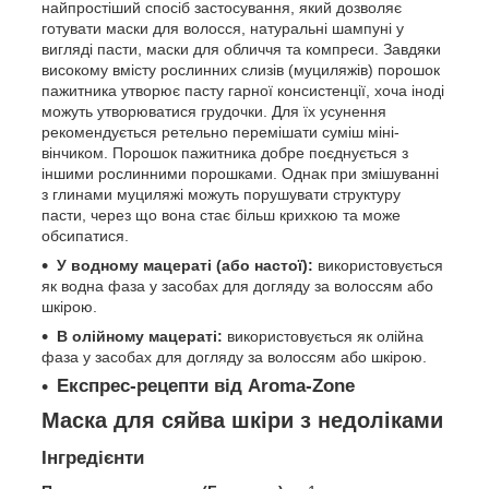
найпростіший спосіб застосування, який дозволяє
готувати маски для волосся, натуральні шампуні у
вигляді пасти, маски для обличчя та компреси. Завдяки
високому вмісту рослинних слизів (муциляжів) порошок
пажитника утворює пасту гарної консистенції, хоча іноді
можуть утворюватися грудочки. Для їх усунення
рекомендується ретельно перемішати суміш міні-
вінчиком. Порошок пажитника добре поєднується з
іншими рослинними порошками. Однак при змішуванні
з глинами муциляжі можуть порушувати структуру
пасти, через що вона стає більш крихкою та може
обсипатися.
У водному мацераті (або настої):
використовується
як водна фаза у засобах для догляду за волоссям або
шкірою.
В олійному мацераті:
використовується як олійна
фаза у засобах для догляду за волоссям або шкірою.
Експрес-рецепти від Aroma-Zone
Маска для сяйва шкіри з недоліками
Інгредієнти