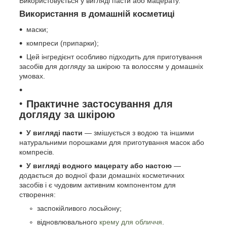
Використовується у вигляді пасти або мацерату.
Використання в домашній косметиці
маски;
компреси (припарки);
Цей інгредієнт особливо підходить для приготування
засобів для догляду за шкірою та волоссям у домашніх
умовах.
Практичне застосування для
догляду за шкірою
У вигляді пасти
— змішується з водою та іншими
натуральними порошками для приготування масок або
компресів.
У вигляді водного мацерату або настою
—
додається до водної фази домашніх косметичних
засобів і є чудовим активним компонентом для
створення:
заспокійливого лосьйону;
відновлювального
крему для обличчя
.