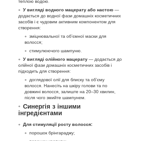
теплою водою.
У вигляді водного мацерату або настою
—
додається до водної фази домашніх косметичних
засобів і є чудовим активним компонентом для
створення:
зміцнювальної та об’ємної маски для
волосся;
стимулюючого шампуню.
У вигляді олійного мацерату
— додається до
олійної фази домашніх косметичних засобів і
підходить для створення:
доглядової олії для блиску та об’єму
волосся. Нанесіть на шкіру голови та по
довжині волосся, залиште на 20–30 хвилин,
після чого змийте шампунем.
Синергія з іншими
інгредієнтами
Для стимуляції росту волосся:
порошок брінгараджу;