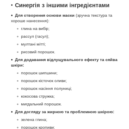
Синергія з іншими інгредієнтами
Для створення основи маски
(зручна текстура та
хороше нанесення):
глина на вибір;
рассул (гасул);
мултані мітті;
рисовий порошок.
Для додавання відлущувального ефекту та сяйва
шкіри:
порошок шипшини;
порошок кісточок оливи;
порошок насіння полуниці;
кокосова стружка;
мигдальний порошок.
Для догляду за жирною та проблемною шкірою:
зелена глина;
порошок кропиви;