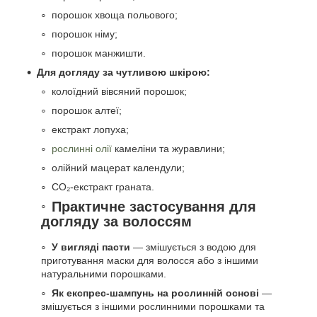
порошок хвоща польового;
порошок німу;
порошок манжишти.
Для догляду за чутливою шкірою:
колоїдний вівсяний порошок;
порошок алтеї;
екстракт лопуха;
рослинні олії
камеліни та журавлини;
олійний мацерат календули;
CO₂-екстракт граната.
Практичне застосування для
догляду за волоссям
У вигляді пасти
— змішується з водою для
приготування маски для волосся або з іншими
натуральними порошками.
Як експрес-шампунь на рослинній основі
—
змішується з іншими рослинними порошками та