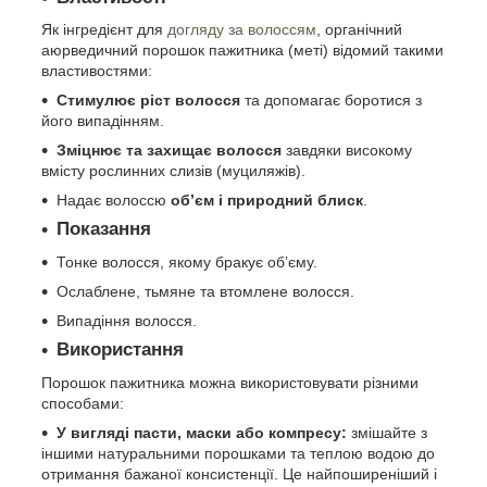
Як інгредієнт для
догляду за волоссям
, органічний
аюрведичний порошок пажитника (меті) відомий такими
властивостями:
Стимулює ріст волосся
та допомагає боротися з
його випадінням.
Зміцнює та захищає волосся
завдяки високому
вмісту рослинних слизів (муциляжів).
Надає волоссю
об’єм і природний блиск
.
Показання
Тонке волосся, якому бракує об’єму.
Ослаблене, тьмяне та втомлене волосся.
Випадіння волосся.
Використання
Порошок пажитника можна використовувати різними
способами:
У вигляді пасти, маски або компресу:
змішайте з
іншими натуральними порошками та теплою водою до
отримання бажаної консистенції. Це найпоширеніший і