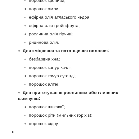
порошок кропиви;
порошок амли;
ефірна олія атласького кедра;
ефірна олія грейпфрута;
рослинна олія гірчиці;
рицинова олія.
Для зміцнення та потовщення волосся:
безбарвна хна;
порошок капур качлі;
порошок качур суганді;
порошок алтеї.
Для приготування рослинних або глиняних
шампунів:
порошок шикакаї;
порошок ріти (мильних горіхів);
порошок сідру.