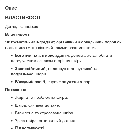
Опис
ВЛАСТИВОСТІ
Догляд за шкірою
Властивості
Як косметичний інгредієнт, органічний аюрведичний порошок
пажитника (меті) відомий такими властивостями:
Багатий на антиоксиданти
, допомагає запобігати
передчасним ознакам старіння шкіри.
Заспокійливий
, полегшує стан чутливої та
подразненої шкіри.
В'яжучий засіб
, сприяє
звуженню пор
.
Показання
Жирна та проблемна шкіра.
Шкіра, схильна до акне.
Втомлена та стресована шкіра.
Зріла шкіра, антивіковий догляд.
Властивості