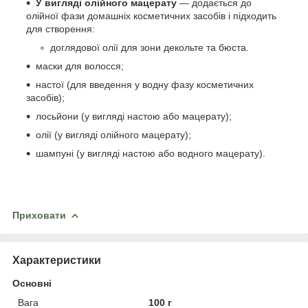
У вигляді олійного мацерату
— додається до
олійної фази домашніх косметичних засобів і підходить
для створення:
доглядової олії для зони декольте та бюста.
маски для волосся;
настої (для введення у водну фазу косметичних
засобів);
лосьйони (у вигляді настою або мацерату);
олії (у вигляді олійного мацерату);
шампуні (у вигляді настою або водного мацерату).
Приховати
Характеристики
Основні
Вага
100 г