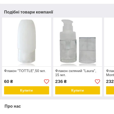
Подібні товари компанії
Флакон "TOTTLE",50 мл.
Флакон скляний "Laura",
Флак
15 мл.
Mont
60
236
232
₴
₴
Купити
Купити
Про нас