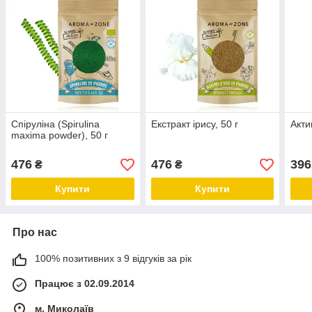
Спіруліна (Spirulina
Екстракт ірису, 50 г
Акти
maxima powder), 50 г
476
476
396
₴
₴
Купити
Купити
Про нас
100% позитивних з 9 відгуків за рік
Працює з 02.09.2014
м. Миколаїв