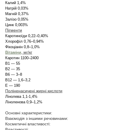
Калий 1,4%
Натрій 0,03%
Магній 0,37%
Залізо 0,05%
Цинк 0,003%
Пігменти
Каротиноїди 0,22–0,40%
Хлорофіл 0,76–0,94%
Фікоціанін 0,8–1,0%
Вітаміни
, мг/кг
Каротин 1100–2400
В1 — 55
В2 — 35
В6 ― 3–8
В12 ― 1,6–3,2
Е ― 190
Поліненасичені жирні кислоти
Лінолева 1,1-1,4%
Ліноленова 0,9–1,2%
Основні характеристики
:
Взаємодія з іншими речовинами
:
Косметичні властивості
:
Властивості: