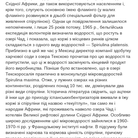
Східної Африки, де також використовуються населенням і,
крім того, слугують основною їжею фламінго (у малих
фламінго розвинувся в дзьобі спеціальний фільтр для
живлення спіруліною). Однак це повідомлення залишилося
непоміченим, і лише 25 років потому, 1965 р., бельгійська
експедиція волонтерів визначила водорості, що ростуть в
озері Чад, і показала, що коржі з місцевих ринків цілком
складаються з одного виду водоростей — Spiriulina platensis.
Приблизно в цей же час у Мексиці директор компанії здобутку
харчової соди з озера Текскоко прочитав про цю водорості та
припустили, що ці ж водорості засмічують кінцевий продукт
його виробництва. Пізніше було встановлено, що в озері
Текскоросалія практично в монокультурі мікроводоростей
Spirulina maxima. Отже, у лужних озерах на різних
континентах, розділених понад 10 тис. км, домінували два
різні види спіруліни. Історична література свідчить, що ацтеки
й інки ще до приходу іспанськихбентризаторів вживали в їжу
коржі зі спіруліни під назвою «текуїтлул», так само як і
народам Африки, які проживають навколо озера Чад і
котелвін Великої рифтової долини Східної Африки. Особливо
широко дослідженням цієї мікроводорості зайнялися в 1960-
1970-ті рр. у Французькому інституті нафти. В підсумку були
визначені харчова та кормова цінність спіруліни, причому