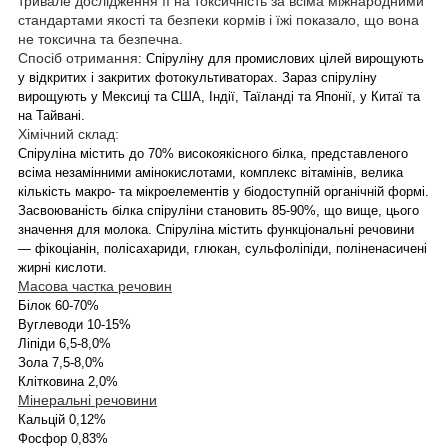
тривале дослідження її на токсичність за всіма міжнародними
стандартами якості та безпеки кормів і їжі показало, що вона
не токсична та безпечна.
Спосіб отримання
: Спіруліну для промислових цілей вирощують
у відкритих і закритих фотокультиваторах. Зараз спіруліну
вирощують у Мексиці та США, Індії, Таїланді та Японії, у Китаї та
на Тайвані.
Хімічний склад:
Спіруліна містить до 70% високоякісного білка, представленого
всіма незамінними амінокислотами, комплекс вітамінів, велика
кількість макро- та мікроелементів у біодоступній органічній формі.
Засвоюваність білка спіруліни становить 85-90%, що вище, цього
значення для молока. Спіруліна містить функціональні речовини
— фікоціанін, полісахариди, глюкан, сульфоліпіди, поліненасичені
жирні кислоти.
Масова частка речовин
Білок 60-70%
Вуглеводи 10-15%
Ліпіди 6,5-8,0%
Зола 7,5-8,0%
Клітковина 2,0%
Мінеральні речовини
Кальцій 0,12%
Фосфор 0,83%