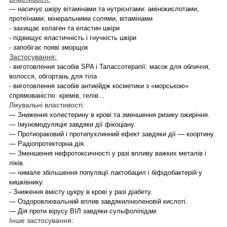
— насичує шкіру вітамінами та нутрієнтами: амінокислотами,
протеїнами, мінеральними солями, вітамінами
- захищає колаген та еластин шкіри
- підвищує еластичність і гнучкість шкіри
- запобігає появі зморщок
Застосування:
- виготовлення засобів SPA і Талассотерапії: масок для обличчя,
волосся, обгортань для тіла
- виготовлення засобів антиейдж косметики з «морською»
спрямованістю: кремів, гелів...
Лікувальні властивості:
— Зниження холестерину в крові та зменшення ризику ожиріння.
— Імуномодуляція завдяки дії фікоціану.
— Протиораковий і протипухлинний ефект завдяки дії — коортину.
— Радіопротекторна дія.
— Зменшення нефротоксичності у разі впливу важких металів і
ліків.
— чимале збільшення популяції лактобацил і біфідобактерій у
кишківнику.
- Зниження вмісту цукру в крові у разі діабету.
— Оздоровлювальний вплив завдякиліноленовій кислоті.
— Дія проти вірусу ВІЛ завдяки сульфоліпідам.
Інше застосування
: