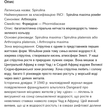
Опис
Латинська назва
Spirulina
:
Найменування за класифікацією INCI
: Spirulina maxima powder
Синоніми
: Arthrospira
Сімейство:
Phormidiaceae
Формідієві —
Опис:
багатоклітинна спіральна нитчаста мікроводорість темно-
зеленого кольору
Основні різновиди
Spirulina maxima і Spirulina platensis або
:
Arthrospira platensis, і Arthrospira maxima
Зона вирощування
: Спіруліна є одним із представників перших
життєвих форм. Мільйони років тому синьо-зелені водорості й,
зокрема спіруліна, створювали кисень атмосфери Землі. У наші
дні спіруліна росте в природних лужних озерах. Вона мешкає в
Центральній Африці в озері Чад і в Східній Африці вздовж Великої
Східно-фриканської зони розлому. Хоча спіруліна любить і солону
воду, багато її різновидів просто погано ростуть у морській воді
через вміст деяких металів.
Історична довідка
У 1940 р. маловідомий журнал видав
:
повідомлення французького альголога Dangeard про
використання місцевих жителів у їжу «діхе» — ліплень із
висушеної на сонці синьозеленої водорості, що росте в
невеликих ставках навколо озера Чад в Африці. Цей вчений
виявив, що ці ж водорості ростуть і в озерах рифтової долини