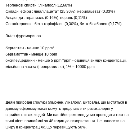
Терпенові спирти : ліналоол (12,68%)
Складні ефіри : ліналілацетат (25,30%), нерилацетат (0,33%)
Альдегіди : гераниаль (0,16%), нераль (0,11%)
Сесквітерпени : бета-каріофілен (0,30%), бета-бісаболен (0,17%)
Вміст фуромаринов :
бергаптен - менше 10 ppm*
бергамоттин - менше 10 ppm
оксипеуцеданин - менше 5 ppm *ppm - одиниця виміру концентрації,
мільйонна частка (пропромилле), 1% = 10000 ppm
Деякі природні сполуки (лімонен, ліналоол, цитраль), що містяться в
даному ефірному маслі можуть представляти ризик алергії у
сприйнятливих людей. Ми настійно рекомендуємо проводити тест на
згині ліктя принаймні за 48 годин до використання. Не наносити на
шкіру в концентраціях, що перевищують 50%.