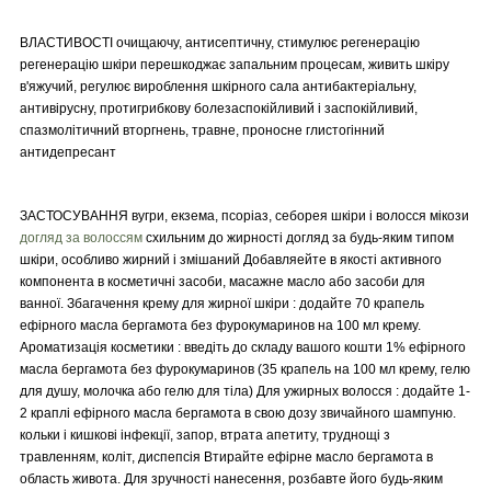
ВЛАСТИВОСТІ очищаючу, антисептичну, стимулює регенерацію
регенерацію шкіри перешкоджає запальним процесам, живить шкіру
в'яжучий, регулює вироблення шкірного сала антибактеріальну,
антивірусну, протигрибкову болезаспокійливий і заспокійливий,
спазмолітичний вторгнень, травне, проносне глистогінний
антидепресант
ЗАСТОСУВАННЯ вугри, екзема, псоріаз, себорея шкіри і волосся мікози
догляд за волоссям
схильним до жирності догляд за будь-яким типом
шкіри, особливо жирний і змішаний Добавляейте в якості активного
компонента в косметичні засоби, масажне масло або засоби для
ванної. Збагачення крему для жирної шкіри : додайте 70 крапель
ефірного масла бергамота без фурокумаринов на 100 мл крему.
Ароматизація косметики : введіть до складу вашого кошти 1% ефірного
масла бергамота без фурокумаринов (35 крапель на 100 мл крему, гелю
для душу, молочка або гелю для тіла) Для ужирных волосся : додайте 1-
2 краплі ефірного масла бергамота в свою дозу звичайного шампуню.
кольки і кишкові інфекції, запор, втрата апетиту, труднощі з
травленням, коліт, диспепсія Втирайте ефірне масло бергамота в
область живота. Для зручності нанесення, розбавте його будь-яким