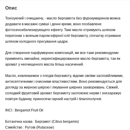
Опис
Тонізуючий і очищаючу, - масло бергамота без фурокумаринов можна
додавати в масажні суміші і денні креми, воно позбавлене
фотосенсибилизирующего ефекту. Таке масло отримують шляхом
перегонки з вояным паром ефірної олії бергамоту, спочатку отримане
шляхом холодного пресування цедри.
Для створення парфумерних композицій, ми все-таки рекомендуємо
примянять звичайне, неректифицированное масло бергамота, так як
аромат у неочищеного масла більш насичений.
Масло, извлекаемое з плодів бергамоту, відоме своїми заспокійливими,
антисептичними і очисними властивостями. Воно рекомендується для
догляду за жирною шкірою і лікування шкірних захворювань. Свіжий,
солодкий фруктовий аромат бергамоту заспокоює нерви і знезаражує
повітря будинку, приносячи гарний настрій і благополуччя.
INCI : Bergamot Fruit Oil
Ботанічна назва : Бергамот (Citrus bergamis)
Сімейство : Рутові (Rutaceae)