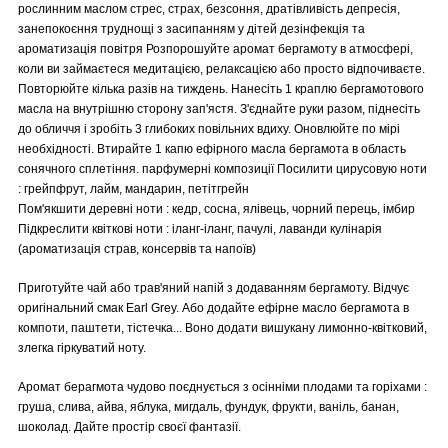
рослинним маслом стрес, страх, безсоння, дратівливість депресія,
занепокоєння труднощі з засипанням у дітей дезінфекція та
ароматизація повітря Розпорошуйте аромат бергамоту в атмосфері,
коли ви займаєтеся медитацією, релаксацією або просто відпочиваєте.
Повторюйте кілька разів на тиждень. Нанесіть 1 краплю бергамотового
масла на внутрішню сторону зап'ястя. З'єднайте руки разом, піднесіть
до обличчя і зробіть 3 глибоких повільних вдиху. Оновлюйте по мірі
необхідності. Втирайте 1 капю ефірного масла бергамота в область
сонячного сплетіння. парфумерні композиції Посилити цирусовую ноти
: грейпфрут, лайм, мандарин, петітгрейн
Пом'якшити деревні ноти : кедр, сосна, ялівець, чорний перець, імбир
Підкреслити квіткові ноти : іланг-іланг, пачулі, лаванди кулінарія
(ароматизація страв, консервів та напоїв)
Приготуйте чай або трав'яний напій з додаванням бергамоту. Відчує
оригінальний смак Earl Grey. Або додайте ефірне масло бергамота в
компоти, паштети, тістечка... Воно додати вишукану лимонно-квітковий,
злегка гіркуватий ноту.
Аромат берагмота чудово поєднується з осінніми плодами та горіхами :
груша, слива, айва, яблука, мигдаль, фундук, фрукти, ваніль, банан,
шоколад. Дайте простір своєї фантазії.