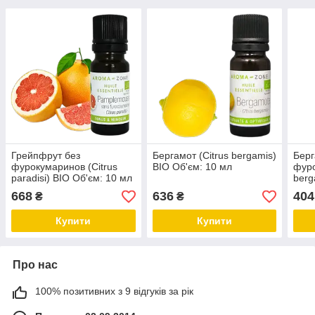
Грейпфрут без
Бергамот (Citrus bergamis)
Берг
фурокумаринов (Citrus
BIO Об'єм: 10 мл
фуро
paradisi) BIO Об'єм: 10 мл
berg
668
636
404
₴
₴
Купити
Купити
Про нас
100% позитивних з 9 відгуків за рік