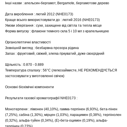
Інші назви : апельсин-бергамот, Bergamote, бергамотове дерево
Дата вироблення : лютий 2012 (NHE0173)
Краще всього використовувати до : лютий 2016 (NHE0173)
Умови зберігання : сухе, захищене від світла та тепла місце
Форма випуску : флакони темного скла 5 і 10 мл з крапельницею
Органолептичні властивості
Зовнішній вигляд : безбарвна прозора рідина
Запах : фруктовий, свіжий, злегка гіркуватий, дуже своєрідний
Щільність : 0.870 - 0.889
Температура спалаху : 56°C (легкозаймисте, НЕ РЕКОМЕНДУЄТЬСЯ
застосовувати у виготовленні свічок)
Основні біохімічні компоненти
Результати газової хроматографії NHE0173 :
Монотерпени : лімонен (40,10%), гамма-терпінен (6,93%), бета-пінен
(7,25%), сабіна (1,30%), мірцен (1,03%), парацимен (0,38%), терпінолен
(0,32%), альфа-туйен (0,34%), (Е)-бета-оцимен (0,19%), альфа-
терпінен (0,23%)