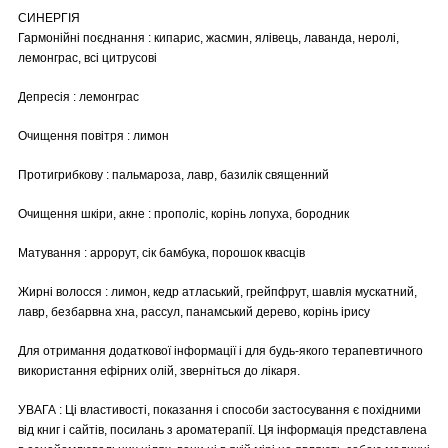
СИНЕРГІЯ
Гармонійні поєднання : кипарис, жасмин, ялівець, лаванда, неролі,
лемонграс, всі цитрусові
Депресія : лемонграс
Очищення повітря : лимон
Протигрибкову : пальмароза, лавр, базилік священний
Очищення шкіри, акне : прополіс, корінь лопуха, бородник
Матування : аррорут, сік бамбука, порошок квасців
Жирні волосся : лимон, кедр атласький, грейпфрут, шавлія мускатний,
лавр, безбарвна хна, рассул, панамський дерево, корінь ірису
Для отримання додаткової інформації і для будь-якого терапевтичного
використання ефірних олій, зверніться до лікаря.
УВАГА : Ці властивості, показання і способи застосування є похідними
від книг і сайтів, посилань з ароматерапії. Ця інформація представлена