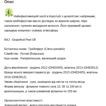
Опис
Найефективніший засіб в боротьбі з целюлітом і набряками,
також грейпфрутове масло доглядає за жирною шкірою, лікує
запалення і зупиняє випадання волосся. Його приємний аромат
заряджає енергією і освіжає атмосферу.
INCI : Grapefruit Peel OIl
Ботанічна назва : Грейпфрут (Citrus paradisi)
Сімейство : Рутові (Rutaceae)
Інші назви : Pamplemousse, маленький шедок
Дата вироблення : грудень 2012 (OHE0405), жовтень 2013 (OHE0612)
Краще всього використовувати до : грудень 2015 (OHE0405), жовтень
2016 (OHE0612)
Умови зберігання : сухе, захищене від світла та тепла місце
Форма випуску : флакони темного скла 10, 30 та 100 мл із
крапельницею, а також алюмінієві флакони по 250 мл
Органолептичні властивості
Зовнішній вигляд : жовта прозора масляниста рідина