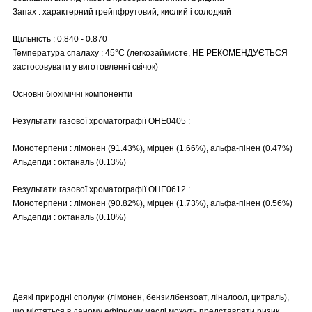
Запах : характерний грейпфрутовий, кислий і солодкий
Щільність : 0.840 - 0.870
Температура спалаху : 45°C (легкозаймисте, НЕ РЕКОМЕНДУЄТЬСЯ
застосовувати у виготовленні свічок)
Основні біохімічні компоненти
Результати газової хроматографії OHE0405 :
Монотерпени : лімонен (91.43%), мірцен (1.66%), альфа-пінен (0.47%)
Альдегіди : октаналь (0.13%)
Результати газової хроматографії OHE0612 :
Монотерпени : лімонен (90.82%), мірцен (1.73%), альфа-пінен (0.56%)
Альдегіди : октаналь (0.10%)
Деякі природні сполуки (лімонен, бензилбензоат, ліналоол, цитраль),
що містяться в даному ефірному маслі можуть представляти ризик