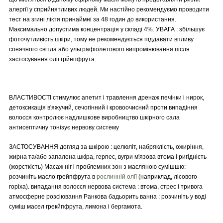
алергії у сприйнятливих людей. Ми настійно рекомендуємо проводити
тест на згині ліктя принаймні за 48 годин до використання.
Максимально допустима концентрація у складі 4%. УВАГА : збільшує
фоточутливість шкіри, тому не рекомендується піддавати впливу
сонячного світла або ультрафіолетового випромінювання після
застосування олії грйепфрута.
ВЛАСТИВОСТІ стимулює апетит і травлення дренаж печінки і нирок,
детоксикація в'яжучий, сечогінний і кровоочисний проти випадіння
волосся контролює надлишкове виробництво шкірного сала
антисептичну тонізує нервову систему
ЗАСТОСУВАННЯ догляд за шкірою : целюліт, набряклість, ожиріння,
жирна та/або запалена шкіра, герпес, вугри м'язова втома і ригідність
(жорсткість) Масаж ніг і проблемних зон з масляною сумішшю:
розчиніть масло грейпфрута в
рослинній олії
(наприклад, лісового
горіха). випадання волосся нервова система : втома, стрес і тривога
атмосферне розсіювання Ранкова бадьорить ванна : розчиніть у воді
суміш масел грекйпфрута, лимона і бергамота.