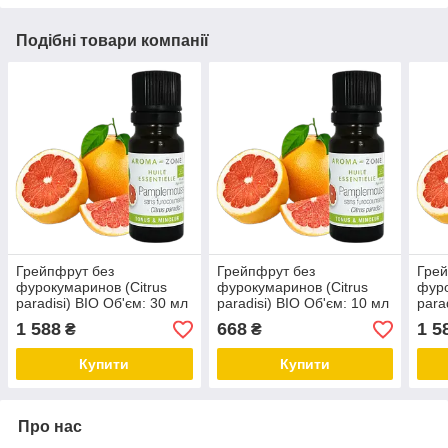
Подібні товари компанії
Грейпфрут без
Грейпфрут без
Грей
фурокумаринов (Citrus
фурокумаринов (Citrus
фуро
paradisi) BIO Об'єм: 30 мл
paradisi) BIO Об'єм: 10 мл
para
1 588
668
1 5
₴
₴
Купити
Купити
Про нас