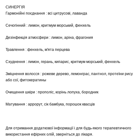
СИНЕРГІЯ
Гармонійні поєднання : всі цитрусові, лаванда
Сечогінний : лимон, критмум морський, фенхель
Дезінфекція атмосфери : лимон, аріна, фрагония
Травлення : фенхель, м'ята перцева
Схуднення : лимон, герань, кипарис, критмум морський, фенхель
Зміцнення волосся : рожеве дерево, лемонграс, пантнол, протеїни рису
або сої, фитокератины
Очищення шкіри : прополіс, корінь лопуха, бородник
Матування : аррорут, сік бамбука, порошок квасців
Для отримання додаткової інформації і для будь-якого терапевтичного
використання ефірних олій, зверніться до лікаря.