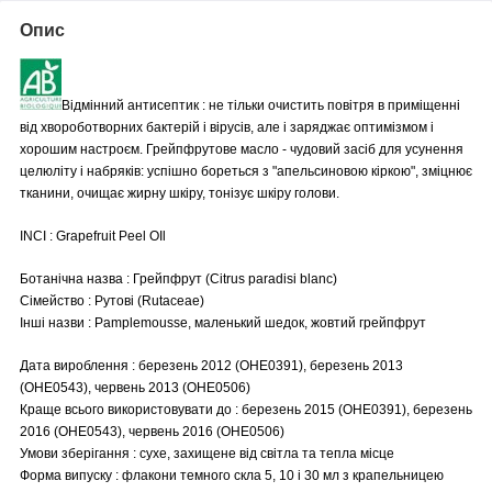
Опис
Відмінний антисептик : не тільки очистить повітря в приміщенні
від хвороботворних бактерій і вірусів, але і заряджає оптимізмом і
хорошим настроєм. Грейпфрутове масло - чудовий засіб для усунення
целюліту і набряків: успішно бореться з "апельсиновою кіркою", зміцнює
тканини, очищає жирну шкіру, тонізує шкіру голови.
INCI : Grapefruit Peel OIl
Ботанічна назва : Грейпфрут (Citrus paradisi blanc)
Сімейство : Рутові (Rutaceae)
Інші назви : Pamplemousse, маленький шедок, жовтий грейпфрут
Дата вироблення : березень 2012 (OHE0391), березень 2013
(OHE0543), червень 2013 (OHE0506)
Краще всього використовувати до : березень 2015 (OHE0391), березень
2016 (OHE0543), червень 2016 (OHE0506)
Умови зберігання : сухе, захищене від світла та тепла місце
Форма випуску : флакони темного скла 5, 10 і 30 мл з крапельницею