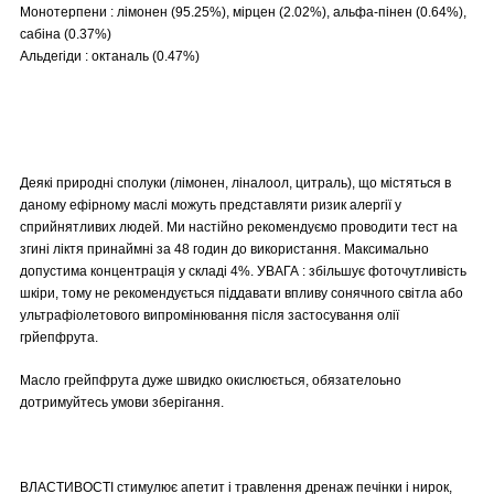
Монотерпени : лімонен (95.25%), мірцен (2.02%), альфа-пінен (0.64%),
сабіна (0.37%)
Альдегіди : октаналь (0.47%)
Деякі природні сполуки (лімонен, ліналоол, цитраль), що містяться в
даному ефірному маслі можуть представляти ризик алергії у
сприйнятливих людей. Ми настійно рекомендуємо проводити тест на
згині ліктя принаймні за 48 годин до використання. Максимально
допустима концентрація у складі 4%. УВАГА : збільшує фоточутливість
шкіри, тому не рекомендується піддавати впливу сонячного світла або
ультрафіолетового випромінювання після застосування олії
грйепфрута.
Масло грейпфрута дуже швидко окислюється, обязателоьно
дотримуйтесь умови зберігання.
ВЛАСТИВОСТІ стимулює апетит і травлення дренаж печінки і нирок,