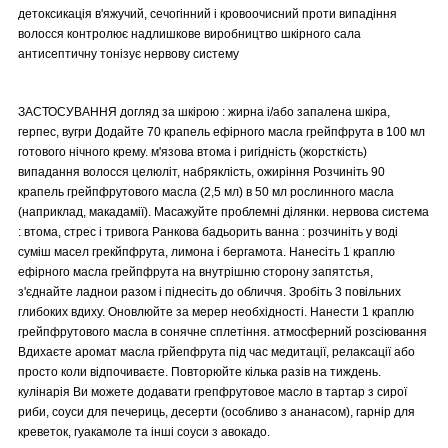
детоксикація в'яжучий, сечогінний і кровоочисний проти випадіння
волосся контролює надлишкове виробництво шкірного сала
антисептичну тонізує нервову систему
ЗАСТОСУВАННЯ догляд за шкірою : жирна і/або запалена шкіра,
герпес, вугри Додайте 70 крапель ефірного масла грейпфрута в 100 мл
готового нічного крему. м'язова втома і ригідність (жорсткість)
випадання волосся целюліт, набряклість, ожиріння Розчиніть 90
крапель грейпфрутового масла (2,5 мл) в 50 мл рослинного масла
(наприклад, макадамії). Масажуйте проблемні ділянки. нервова система
: втома, стрес і тривога Ранкова бадьорить ванна : розчиніть у воді
суміш масел грекйпфрута, лимона і бергамота. Нанесіть 1 краплю
ефірного масла грейпфрута на внутрішню сторону запятстья,
з'єднайте ладнои разом і піднесіть до обличчя. Зробіть 3 повільних
глибоких вдиху. Оновлюйте за мерер необхідності. Нанести 1 краплю
грейпфрутового масла в сонячне сплетіння. атмосферний розсіювання
Вдихаєте аромат масла грйепфрута під час медитації, релаксації або
просто коли відпочиваєте. Повторюйте кілька разів на тиждень.
кулінарія Ви можете додавати грепфрутовое масло в тартар з сирої
риби, соуси для печериць, десерти (особливо з ананасом), гарнір для
креветок, гуакамоле та інші соуси з авокадо.