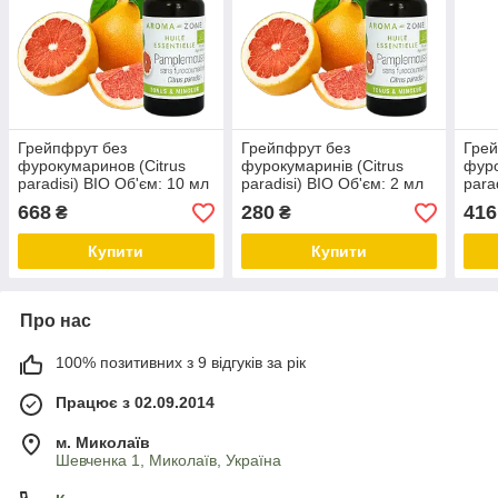
Грейпфрут без
Грейпфрут без
Грей
фурокумаринов (Citrus
фурокумаринів (Citrus
фуро
paradisi) BIO Об'єм: 10 мл
paradisi) BIO Об'єм: 2 мл
para
668
280
416
₴
₴
Купити
Купити
Про нас
100% позитивних з 9 відгуків за рік
Працює з 02.09.2014
м. Миколаїв
Шевченка 1, Миколаїв, Україна