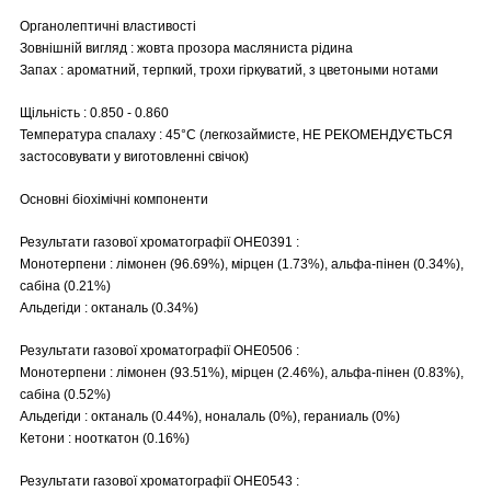
Органолептичні властивості
Зовнішній вигляд : жовта прозора масляниста рідина
Запах : ароматний, терпкий, трохи гіркуватий, з цветоными нотами
Щільність : 0.850 - 0.860
Температура спалаху : 45°C (легкозаймисте, НЕ РЕКОМЕНДУЄТЬСЯ
застосовувати у виготовленні свічок)
Основні біохімічні компоненти
Результати газової хроматографії OHE0391 :
Монотерпени : лімонен (96.69%), мірцен (1.73%), альфа-пінен (0.34%),
сабіна (0.21%)
Альдегіди : октаналь (0.34%)
Результати газової хроматографії OHE0506 :
Монотерпени : лімонен (93.51%), мірцен (2.46%), альфа-пінен (0.83%),
сабіна (0.52%)
Альдегіди : октаналь (0.44%), ноналаль (0%), гераниаль (0%)
Кетони : нооткатон (0.16%)
Результати газової хроматографії OHE0543 :