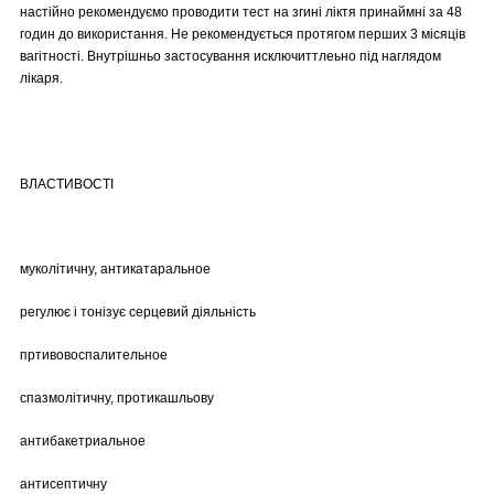
настійно рекомендуємо проводити тест на згині ліктя принаймні за 48
годин до використання. Не рекомендується протягом перших 3 місяців
вагітності. Внутрішньо застосування исключиттлеьно під наглядом
лікаря.
ВЛАСТИВОСТІ
муколітичну, антикатаральное
регулює і тонізує серцевий діяльність
пртивовоспалительное
спазмолітичну, протикашльову
антибакетриальное
антисептичну