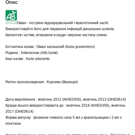
Опис
Оман - потужне відхаркувальний і муколітичний засіб.
Використовуйте його для лікування інфекцій дихальних шляхів,
брнхитов і астми, втираючи в груди і верхню частину спини.
Ботанічна назва : Оман запашний (Inula graveolens)
Родина : Asteraceae (Айстрові)
Інші назви : Inule odorante
Регіон просихождения : Корсика (Франція)
Дата вироблення : жовтень 2012 (NHE0356), жовтень 2013 (OHE0614)
Краще всього використовувати до : жовтень 2016 (NHE0356), жовтень
2017 (OHE0614)
Форма випуску : флакони темного скла 5 мл з крапельницею і 2 мл з
піпеткою