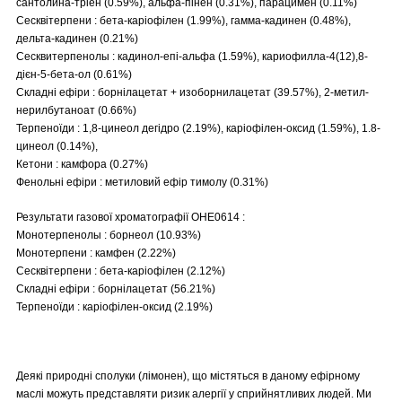
сантолина-тріен (0.59%), альфа-пінен (0.31%), парацимен (0.11%)
Сесквітерпени : бета-каріофілен (1.99%), гамма-кадинен (0.48%),
дельта-кадинен (0.21%)
Сесквитерпенолы : кадинол-епі-альфа (1.59%), кариофилла-4(12),8-
дієн-5-бета-ол (0.61%)
Складні ефіри : борнілацетат + изоборнилацетат (39.57%), 2-метил-
нерилбутаноат (0.66%)
Терпеноїди : 1,8-цинеол дегідро (2.19%), каріофілен-оксид (1.59%), 1.8-
цинеол (0.14%),
Кетони : камфора (0.27%)
Фенольні ефіри : метиловий ефір тимолу (0.31%)
Результати газової хроматографії OHE0614 :
Монотерпенолы : борнеол (10.93%)
Монотерпени : камфен (2.22%)
Сесквітерпени : бета-каріофілен (2.12%)
Складні ефіри : борнілацетат (56.21%)
Терпеноїди : каріофілен-оксид (2.19%)
Деякі природні сполуки (лімонен), що містяться в даному ефірному
маслі можуть представляти ризик алергії у сприйнятливих людей. Ми