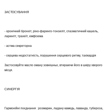
ЗАСТОСУВАННЯ
- хронічний бронхіт, ріно-фаринго-тонзиліт, спазматичний кашель,
ларингіт, трахеїт, емфізема
- астма секреторна
- серцева недостатність, порушення серцевого ритму, тахікардія
Застосовуйте масло оману зовнішньо, втираючи його в шкіру хворого
місця.
СИНЕРГІЯ
Гармонійні поєднання : розмарин, ладану камедь, лаванда, тубероза,