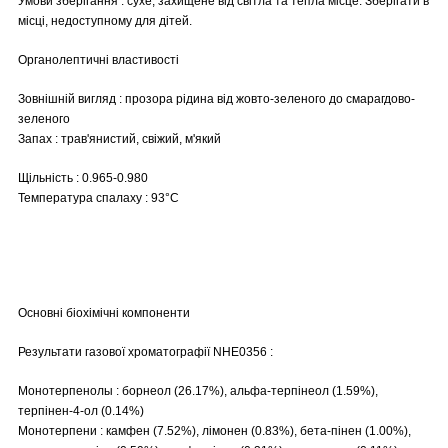
Умови зберігання : сухе, захищене від світла та тепла місце. Зберігати в
місці, недоступному для дітей.
Органолептичні властивості
Зовнішній вигляд : прозора рідина від жовто-зеленого до смарагдово-
зеленого
Запах : трав'янистий, свіжий, м'який
Щільність : 0.965-0.980
Температура спалаху : 93°C
Основні біохімічні компоненти
Результати газової хроматографії NHE0356 :
Монотерпенолы : борнеол (26.17%), альфа-терпінеол (1.59%),
терпінен-4-ол (0.14%)
Монотерпени : камфен (7.52%), лімонен (0.83%), бета-пінен (1.00%),