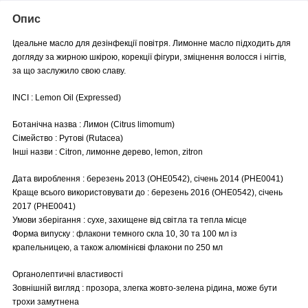
Опис
Ідеальне масло для дезінфекції повітря. Лимонне масло підходить для
догляду за жирною шкірою, корекції фігури, зміцнення волосся і нігтів,
за що заслужило свою славу.
INCI : Lemon Oil (Expressed)
Ботанічна назва : Лимон (Citrus limomum)
Сімейство : Рутові (Rutacea)
Інші назви : Citron, лимонне дерево, lemon, zitron
Дата вироблення : березень 2013 (OHE0542), січень 2014 (PHE0041)
Краще всього використовувати до : березень 2016 (OHE0542), січень
2017 (PHE0041)
Умови зберігання : сухе, захищене від світла та тепла місце
Форма випуску : флакони темного скла 10, 30 та 100 мл із
крапельницею, а також алюмінієві флакони по 250 мл
Органолептичні властивості
Зовнішній вигляд : прозора, злегка жовто-зелена рідина, може бути
трохи замутнена