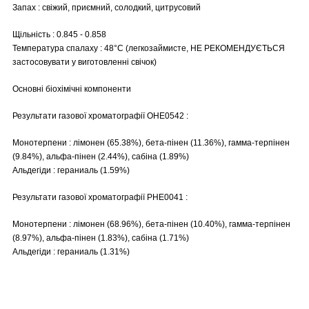
Запах : свіжий, приємний, солодкий, цитрусовий
Щільність : 0.845 - 0.858
Температура спалаху : 48°C (легкозаймисте, НЕ РЕКОМЕНДУЄТЬСЯ
застосовувати у виготовленні свічок)
Основні біохімічні компоненти
Результати газової хроматографії OHE0542 :
Монотерпени : лімонен (65.38%), бета-пінен (11.36%), гамма-терпінен
(9.84%), альфа-пінен (2.44%), сабіна (1.89%)
Альдегіди : гераниаль (1.59%)
Результати газової хроматографії PHE0041 :
Монотерпени : лімонен (68.96%), бета-пінен (10.40%), гамма-терпінен
(8.97%), альфа-пінен (1.83%), сабіна (1.71%)
Альдегіди : гераниаль (1.31%)