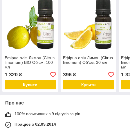
Ефірна олія Лимон (Citrus
Ефірна олія Лимон (Citrus
Ефір
limomum) BIO Об'єм: 100
limomum) Об'єм: 30 мл
limo
мл
мл
1 320
396
1 3
₴
₴
Купити
Купити
Про нас
100% позитивних з 9 відгуків за рік
Працює з 02.09.2014