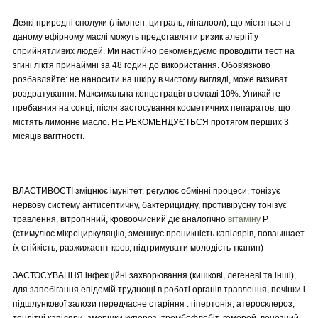
Деякі природні сполуки (лімонен, цитраль, ліналоол), що містяться в
даному ефірному маслі можуть представляти ризик алергії у
сприйнятливих людей. Ми настійно рекомендуємо проводити тест на
згині ліктя принаймні за 48 годин до використання. Обов'язково
розбавляйте: не наносити на шкіру в чистому вигляді, може визиват
роздратування. Максимальна концетрація в складі 10%. Уникайте
пребавния на сонці, після застосування косметичних пепаратов, що
містять лимонне масло. НЕ РЕКОМЕНДУЄТЬСЯ протягом перших 3
місяців вагітності.
ВЛАСТИВОСТІ зміцнює імунітет, регулює обмінні процеси, тонізує
нервову систему антисептичну, бактерицидну, противірусну тонізує
травлення, вітрогінний, кровоочисний діє аналогічно
вітаміну
Р
(стимулює мікроциркуляцію, зменшує проникність капілярів, поваышает
їх стійкість, разжижаент кров, підтримувати молодість тканин)
ЗАСТОСУВАННЯ інфекційні захворювання (кишкові, легеневі та інші),
для запобігання епідемій труднощі в роботі органів травлення, печінки і
підшлункової залози передчасне старіння : гіпертонія, атеросклероз,
тендітні капіляри, зморшки купероз, тромбофлебіт, геморой, венозний