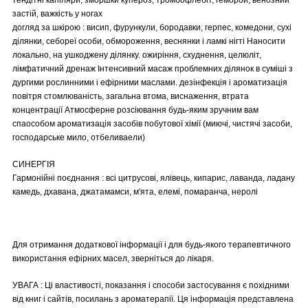
застій, важкість у ногах
догляд за шкірою : висип, фурункули, бородавки, герпес, комедони, сухі
ділянки, себореї особи, обмороження, веснянки і ламкі нігті Наносити
локально, на ушкоджену ділянку. ожиріння, схуднення, целюліт,
лімфатичний дренаж Інтенсивний масаж проблемних ділянок в суміші з
дургими рослинними і ефірними маслами. дезінфекція і ароматизація
повітря стомлюваність, загальна втома, виснаження, втрата
концентрації Атмосферне розсіювання будь-яким зручним вам
спаособом ароматизація засобів побутової хімії (миючі, чистячі засоби,
господарське мило, отбеливаели)
СИНЕРГІЯ
Гармонійні поєднання : всі цитрусові, ялівець, кипарис, лаванда, ладану
камедь, дхавана, джатамамси, м'ята, елемі, помаранча, неролі
Для отримання додаткової інформації і для будь-якого терапевтичного
використання ефірних масел, зверніться до лікаря.
УВАГА : Ці властивості, показання і способи застосування є похідними
від книг і сайтів, посилань з ароматерапії. Ця інформація представлена