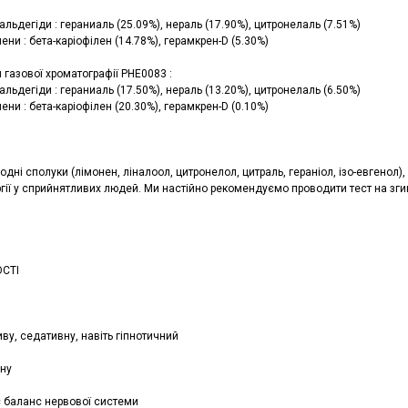
альдегіди : гераниаль (25.09%), нераль (17.90%), цитронелаль (7.51%)
ени : бета-каріофілен (14.78%), герамкрен-D (5.30%)
 газової хроматографії PHE0083 :
альдегіди : гераниаль (17.50%), нераль (13.20%), цитронелаль (6.50%)
ени : бета-каріофілен (20.30%), герамкрен-D (0.10%)
одні сполуки (лімонен, ліналоол, цитронелол, цитраль, гераніол, ізо-евгено
гії у сприйнятливих людей. Ми настійно рекомендуємо проводити тест на згин
СТІ
ву, седативну, навіть гіпнотичний
вну
 баланс нервової системи