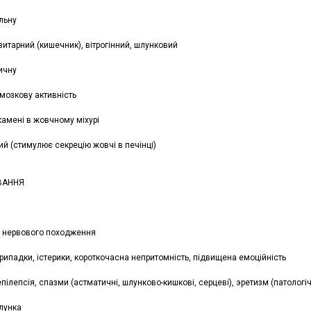
льну
итарний (кишечник), вітрогінний, шлунковий
ичну
мозкову активність
камені в жовчному міхурі
й (стимулює секрецію жовчі в печінці)
ВАННЯ
я нервового походження
припадки, істерики, короткочасна непритомність, підвищена емоційність
епілепсія, спазми (астматичні, шлунково-кишкові, серцеві), эретизм (патологі
шлунка