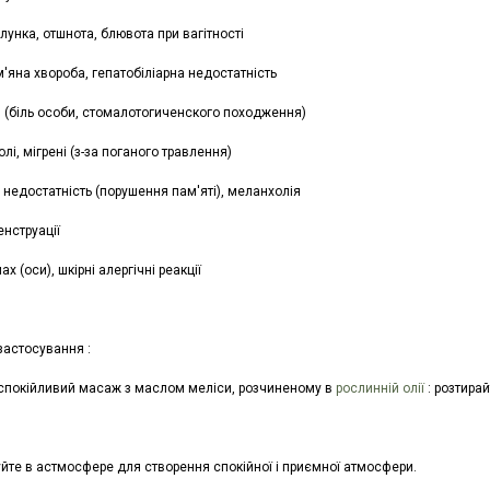
лунка, отшнота, блювота при вагітності
'яна хвороба, гепатобіліарна недостатність
я (біль особи, стомалотогиченского походження)
болі, мігрені (з-за поганого травлення)
 недостатність (порушення пам'яті), меланхолія
енструації
ах (оси), шкірні алергічні реакції
застосування :
аспокійливий масаж з маслом меліси, розчиненому в
рослинній олії
: розтирай
йте в астмосфере для створення спокійної і приємної атмосфери.