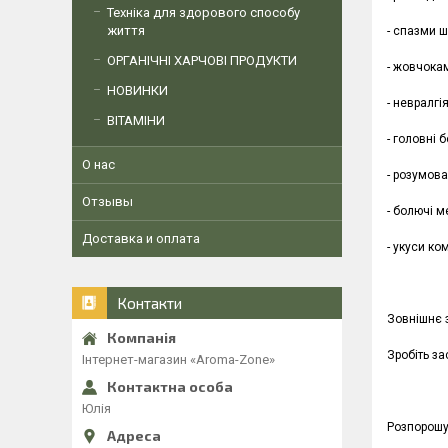
Техніка для здорового способу
життя
- спазми ш
ОРГАНІЧНІ ХАРЧОВІ ПРОДУКТИ
- жовчокам
НОВИНКИ
- невралгі
ВІТАМІНИ
- головні 
О нас
- розумова
Отзывы
- болючі м
Доставка и оплата
- укуси ком
Контакти
Зовнішнє 
Зробіть з
Інтернет-магазин «Aroma-Zone»
Юлія
Розпорошу