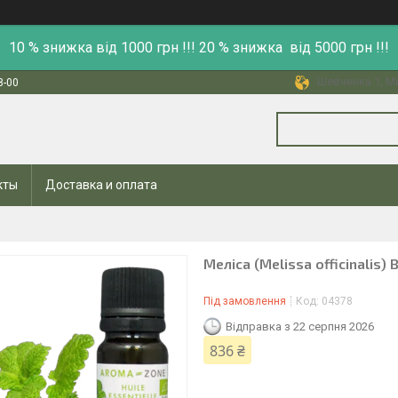
10 % знижка від 1000 грн !!! 20 % знижка від 5000 грн !!!
Шевченка 1, Ми
8-00
кты
Доставка и оплата
Меліса (Melissa officinalis) 
Під замовлення
Код:
04378
Відправка з 22 серпня 2026
836 ₴