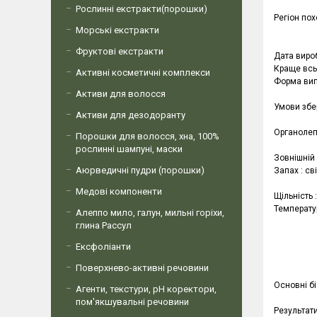
Рослинні екстракти(порошки)
Регіон пох
Морські екстракти
Фруктові екстракти
Дата виро
Краще всь
Активні косметичні комплекси
Форма випу
Активи для волосся
Умови збер
Активи для дезодоранту
Органолеп
Порошки для волосся, хна, 100%
рослинні шампуні, маски
Зовнішній 
Аюрведичні пудри (порошки)
Запах : св
Медові компоненти
Щільність 
Температу
Алеппо мило, галун, мильні горіхи,
глина Рассул
Ексфоліанти
Поверхнево-активні речовини
Основні б
Агенти, текстури, рН коректори,
пом'якшувальні речовини
Результати