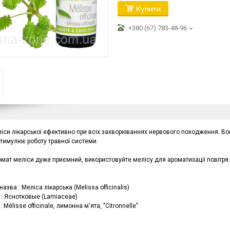
Купити
+380 (67) 783-48-96
іси лікарської ефективно при всіх захворюваннях нервового походження. Вон
стимулює роботу травної системи.
омат меліси дуже приємний, використовуйте мелісу для ароматизації повітря.
назва : Меліса лікарська (Melissa officinalis)
 : Яснотковые (Lamiaceae)
: Mélisse officinale, лимонна м'ята, "Citronnelle"