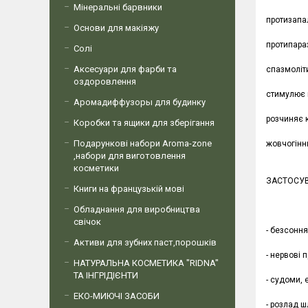
Мінеральні барвники
протизапа
Основи для макіяжу
протипараз
Солі
Аксесуари для фарби та
спазмоліт
оздоровлення
стимулює 
Аромадиффузоры для будинку
розчиняє 
Коробки та ящики для зберігання
Подарункові набори Aroma-zone
жовчогінни
,набори для виготовлення
косметики
ЗАСТОСУ
Книги на французькій мові
Обладнання для виробництва
свічок
- безсонн
Активи для зубних паст,порошків
- нервові 
НАТУРАЛЬНА КОСМЕТИКА "RIDNA"
ТА ІНГРІДІЄНТИ
- судоми, 
ЕКО-МИЮЧІ ЗАСОБИ
- розлад 