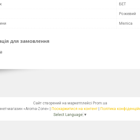
к
БЕТ
Рожевий
лини
Меліса
ація для замовлення
 ₴
Сайт створений на маркетплейсі
Prom.ua
Інтернет-магазин «Aroma-Zone» |
Поскаржитися на контент
|
Політика конфіденцій
Select Language
▼