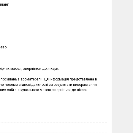
-іланг
рево
рних масел, зверніться до лікаря.
в, посилань з ароматерапії. Ця інформація представлена в
 не несемо відповідальності за результати використання
них олій з лікувальною метою, зверніться до лікаря.