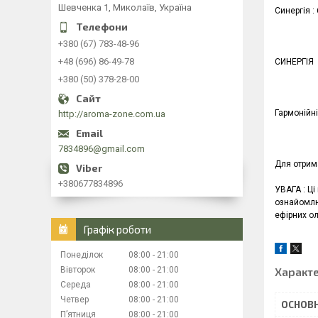
Шевченка 1, Миколаїв, Україна
Синергія :
+380 (67) 783-48-96
+48 (696) 86-49-78
СИНЕРГІЯ
+380 (50) 378-28-00
Гармонійні
http://aroma-zone.com.ua
7834896@gmail.com
Для отрима
+380677834896
УВАГА : Ці
ознайомлюв
ефірних ол
Графік роботи
Понеділок
08:00
21:00
Вівторок
08:00
21:00
Характ
Середа
08:00
21:00
Четвер
08:00
21:00
ОСНОВН
Пʼятниця
08:00
21:00