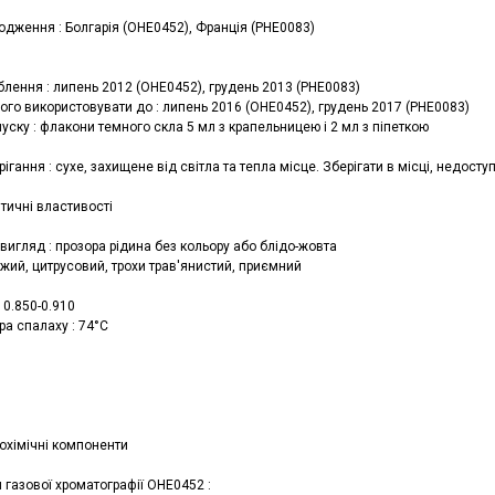
одження : Болгарія (OHE0452), Франція (PHE0083)
блення : липень 2012 (OHE0452), грудень 2013 (PHE0083)
ого використовувати до : липень 2016 (OHE0452), грудень 2017 (PHE0083)
ску : флакони темного скла 5 мл з крапельницею і 2 мл з піпеткою
ігання : сухе, захищене від світла та тепла місце. Зберігати в місці, недосту
тичні властивості
вигляд : прозора рідина без кольору або блідо-жовта
іжий, цитрусовий, трохи трав'янистий, приємний
: 0.850-0.910
ра спалаху : 74°C
іохімічні компоненти
 газової хроматографії OHE0452 :