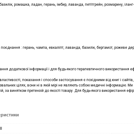
 базилік, ромашка, ладан, герань, імбир, лаванда, петітгрейн, розмарину, іланг
 поєднання : герань, чампа, евкаліпт, лаванда, базилік, бергамот, рожеве де
ння додаткової інформації і для будь-якого терапевтичного використання ефі
 властивості, показання і способи застосування є похідними від книг і сайті
альних цілях, вони ні в якій мірі не являють собою медичні інформацію. Ми
ій, за винятком претензій до якості товару. Для будь-якого використання ефір
еристики
І