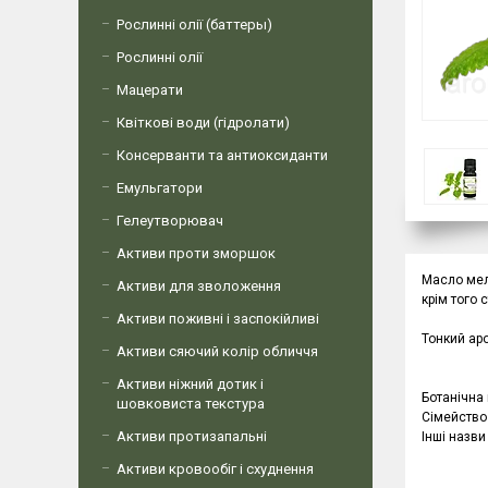
Рослинні олії (баттеры)
Рослинні олії
Мацерати
Квіткові води (гідролати)
Консерванти та антиоксиданти
Емульгатори
Гелеутворювач
Активи проти зморшок
Масло мел
Активи для зволоження
крім того 
Активи поживні і заспокійливі
Тонкий ар
Активи сяючий колір обличчя
Активи ніжний дотик і
Ботанічна 
шовковиста текстура
Сімейство
Активи протизапальні
Інші назви 
Активи кровообіг і схуднення