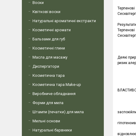
Воски
Терпенові 
Квіткові воски
Сесквітерп
Натуральні ароматичні екстракти
Результати
Косметичні аромати
Терпенові 
Сесквітерп
Бальзами для губ
Косметичні глини
Масла для масажу
Деякі прир
ризик алер
Диспергатори
Косметична тара
Косметична тара Make-up
ВЛАСТИВО
Виробниче обладнання
Форми для мила
Штампи (печатки) для мила
заспокійли
Мильні основи
гіпотензи
Натуральні барвники
відновлює