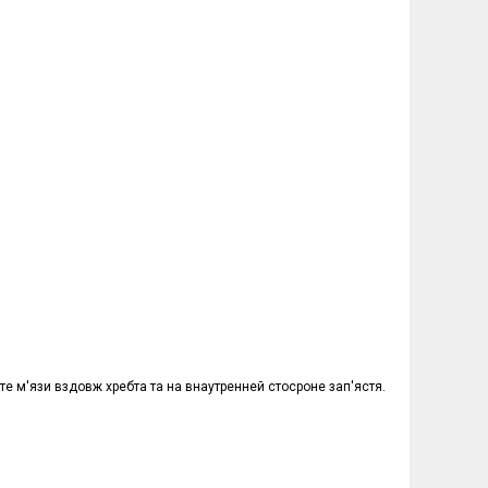
те м'язи вздовж хребта та на внаутренней стосроне зап'ястя.