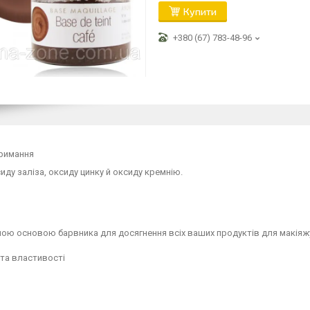
Купити
+380 (67) 783-48-96
тримання
иду заліза, оксиду цинку й оксиду кремнію.
ою основою барвника для досягнення всіх ваших продуктів для макіяж
та властивості