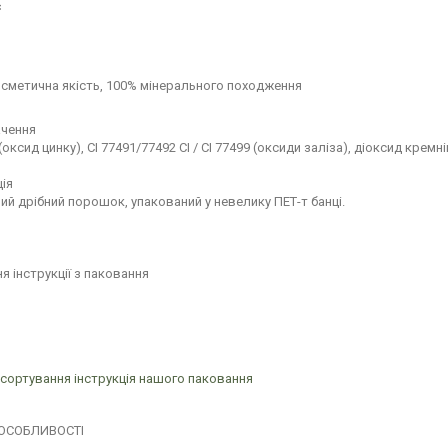
сметична якість, 100% мінерального походження
ачення
оксид цинку), CI 77491/77492 CI / CI 77499 (оксиди заліза), діоксид кремні
ія
й дрібний порошок, упакований у невелику ПЕТ-т банці.
я інструкції з паковання
сортування інструкція нашого паковання
 ОСОБЛИВОСТІ