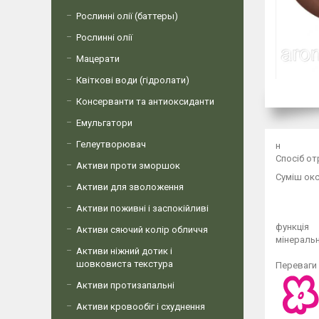
Рослинні олії (баттеры)
Рослинні олії
Мацерати
Квіткові води (гідролати)
Консерванти та антиоксиданти
Емульгатори
Гелеутворювач
н
Спосіб о
Активи проти зморшок
Суміш окс
Активи для зволоження
Активи поживні і заспокійливі
функція
Активи сяючий колір обличчя
мінеральн
Активи ніжний дотик і
шовковиста текстура
Переваги 
Активи протизапальні
Активи кровообіг і схуднення