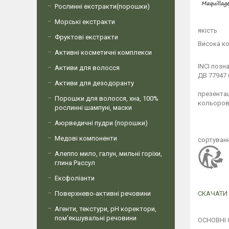
Рослинні екстракти(порошки)
Морські екстракти
якість
Фруктові екстракти
Висока ко
Активні косметичні комплекси
INCI позн
Активи для волосся
ДВ 77947 (
Активи для дезодоранту
презентац
Порошки для волосся, хна, 100%
кольорови
рослинні шампуні, маски
Аюрведичні пудри (порошки)
Медові компоненти
сортуванн
Алеппо мило, галун, мильні горіхи,
глина Рассул
Ексфоліанти
Поверхнево-активні речовини
СКАЧАТИ
Агенти, текстури, рН коректори,
пом'якшувальні речовини
ОСНОВНІ