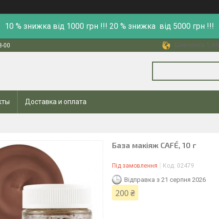
10 % знижка від 1000 грн !!! 20 % знижка від 5000 грн !!!
Шевченка 1, Ми
8-00
кты
Доставка и оплата
База макіяж CAFÉ, 10 г
Під замовлення
Код:
02479
Відправка з 21 серпня 2026
200 ₴