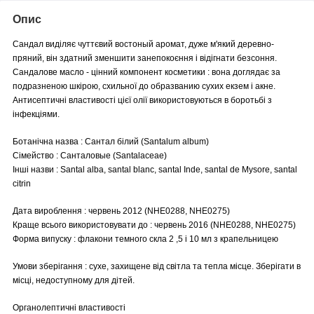
Опис
Сандал виділяє чуттєвий востоный аромат, дуже м'який деревно-
пряний, він здатний зменшити занепокоєння і відігнати безсоння.
Сандалове масло - цінний компонент косметики : вона доглядає за
подразненою шкірою, схильної до образванию сухих екзем і акне.
Антисептичні властивості цієї олії використовуються в боротьбі з
інфекціями.
Ботанічна назва : Сантал білий (Santalum album)
Сімейство : Санталовые (Santalaceae)
Інші назви : Santal alba, santal blanc, santal Inde, santal de Mysore, santal
citrin
Дата вироблення : червень 2012 (NHE0288, NHE0275)
Краще всього використовувати до : червень 2016 (NHE0288, NHE0275)
Форма випуску : флакони темного скла 2 ,5 і 10 мл з крапельницею
Умови зберігання : сухе, захищене від світла та тепла місце. Зберігати в
місці, недоступному для дітей.
Органолептичні властивості