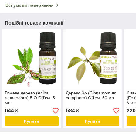
Всі умови повернення
Подібні товари компанії
Рожеве дерево (Aniba
Дерево Хо (Cinnamomum
Сиа
rosaeodora) BIO Об'єм: 5
camphora) Об'єм: 30 мл
(Fok
мл
5 мл
644
584
220
₴
₴
Купити
Купити