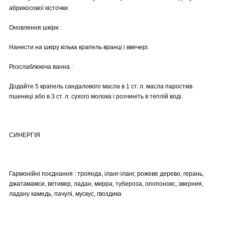
абрикосової кісточки.
Оновлення шкіри :
Нанести на шкіру кілька крапель вранці і ввечері.
Розслаблююча ванна :
Додайте 5 крапель сандалового масла в 1 ст. л. масла паростків
пшениці або в 3 ст. л. сухого молока і розчиніть в теплій воді.
СИНЕРГІЯ
Гармонійні поєднання : троянда, іланг-іланг, рожеве дерево, герань,
джатамамси, ветивер, ладан, мирра, тубероза, опопонокс, эверния,
ладану камедь, пачулі, мускус, гвоздика