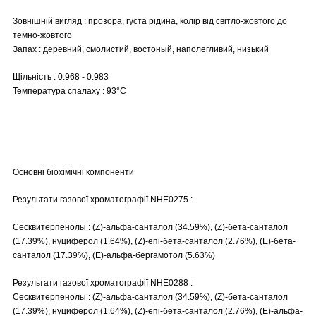
Зовнішній вигляд : прозора, густа рідина, колір від світло-жовтого до
темно-жовтого
Запах : деревний, смолистий, востоный, наполегливий, низький
Щільність : 0.968 - 0.983
Температура спалаху : 93°C
Основні біохімічні компоненти
Результати газової хроматографії NHE0275 :
Сесквитерпенолы : (Z)-альфа-санталол (34.59%), (Z)-бета-санталол
(17.39%), нуциферол (1.64%), (Z)-епі-бета-санталол (2.76%), (E)-бета-
санталол (17.39%), (E)-альфа-бергамотол (5.63%)
Результати газової хроматографії NHE0288 :
Сесквитерпенолы : (Z)-альфа-санталол (34.59%), (Z)-бета-санталол
(17.39%), нуциферол (1.64%), (Z)-епі-бета-санталол (2.76%), (E)-альфа-