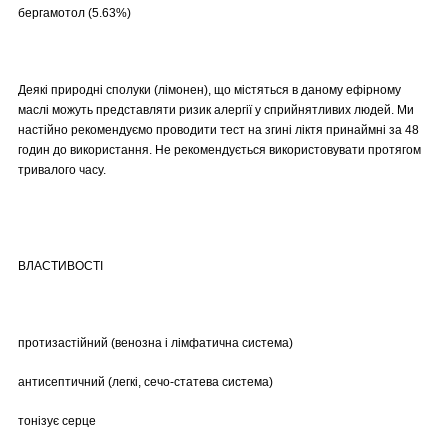
бергамотол (5.63%)
Деякі природні сполуки (лімонен), що містяться в даному ефірному
маслі можуть представляти ризик алергії у сприйнятливих людей. Ми
настійно рекомендуємо проводити тест на згині ліктя принаймні за 48
годин до використання. Не рекомендується використовувати протягом
тривалого часу.
ВЛАСТИВОСТІ
протизастійний (венозна і лімфатична система)
антисептичний (легкі, сечо-статева система)
тонізує серце