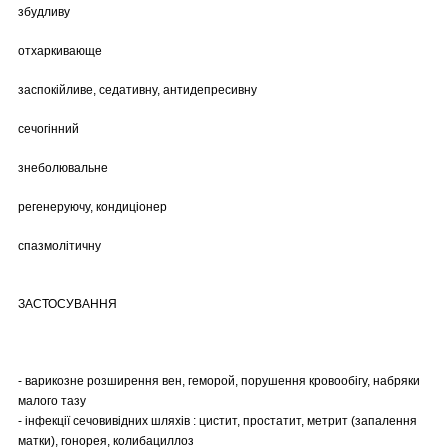
збудливу
отхаркивающе
заспокійливе, седативну, антидепресивну
сечогінний
знеболювальне
регенеруючу, кондиціонер
спазмолітичну
ЗАСТОСУВАННЯ
- варикозне розширення вен, геморой, порушення кровообігу, набряки
малого тазу
- інфекції сечовивідних шляхів : цистит, простатит, метрит (запалення
матки), гонорея, колибациллоз