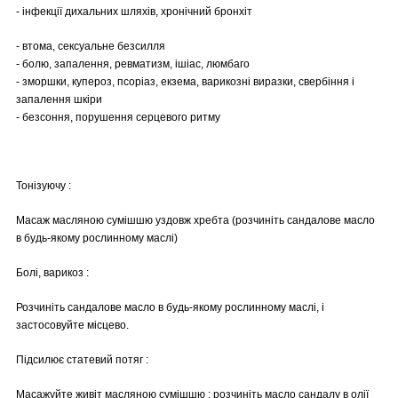
- інфекції дихальних шляхів, хронічний бронхіт
- втома, сексуальне безсилля
- болю, запалення, ревматизм, ішіас, люмбаго
- зморшки, купероз, псоріаз, екзема, варикозні виразки, свербіння і
запалення шкіри
- безсоння, порушення серцевого ритму
Тонізуючу :
Масаж масляною сумішшю уздовж хребта (розчиніть сандалове масло
в будь-якому рослинному маслі)
Болі, варикоз :
Розчиніть сандалове масло в будь-якому рослинному маслі, і
застосовуйте місцево.
Підсилює статевий потяг :
Масажуйте живіт масляною сумішшю : розчиніть масло сандалу в олії