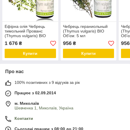
Ефірна олія Чебрець
Чебрець гераниольный
Чеб
тимольний Прованс
(Thymus vulgaris) BIO
(Thy
(Thymus vulgaris) BIO
Об'єм: 5 мл
Об'є
Об'єм: 30 мл
1 676
956
956
₴
₴
Купити
Купити
Про нас
100% позитивних з 9 відгуків за рік
Працює з 02.09.2014
м. Миколаїв
Шевченка 1, Миколаїв, Україна
Контакти
Сьогодні працює з 08:00 до 21:00