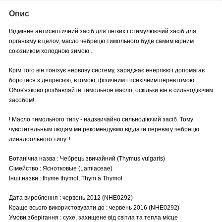
Опис
Відмінне антисептичний засіб для легких і стимулюючий засіб для
організму в целоv, масло чебрецю тимольного буде самим вірним
союзником холодною зимою...
Крім того він тонізує нервову систему, заряджає енергією і допомагає
боротися з депресією, втомою, фізичним і психічним перевтомою.
Обов'язково розбавляйте тимольное масло, оскільки він є сильнодіючим
засобом!
! Масло тимольного типу - надзвичайно сильнодіючий засіб. Тому
чувстительным людям ми рекомендуємо віддати перевагу чебрецю
линалоольного типу. !
Ботанічна назва : Чебрець звичайний (Thymus vulgaris)
Сімейство : Яснотковые (Lamiaceae)
Інші назви : thyme thymol, Thym à Thymol
Дата вироблення : червень 2012 (NHE0292)
Краще всього використовувати до : червень 2016 (NHE0292)
Умови зберігання : сухе, захищене від світла та тепла місце