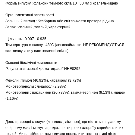
Форма випуску : флакони темного скла 10 і 30 мл з крапельницею
Органолептичні властивості
Зовнішній вигляд : безбарвна або світло-жовта прозора рідина
Запах : сильний, теплий, характерний
Щільність : 0.907 - 0.935
Температура спалаху : 48°C (легкозаймисте, НЕ РЕКОМЕНДУЄТЬСЯ
застосовувати у виготовленні свічок)
Основні біохімічні компоненти
Результати газової хроматографії NHE0292:
Феноли : тимол (46.92%), карвакрол (3.72%)
Монотерпенолы : ліналоол (2.98%)
Монотерпени : парацимен (20.787%), гамма-терпінен (9.13%), мірцен
(1.16%)
Деякі природні сполуки (ліналоол, лімонен), що містяться в даному
ефірному маслі можуть представляти ризик алергії у сприйнятливих
людей. Ми настійно рекомендуємо проводити тест на згині ліктя