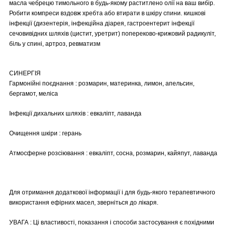
масла чебрецю тимольного в будь-якому раститлено олії на ваш вибір.
Робити компреси вздовж хребта або втирати в шкіру спини. кишкові
інфекції (дизентерія, інфекційна діарея, гастроентерит інфекції
сечовивідних шляхів (цистит, уретрит) попереково-крижовий радикуліт,
біль у спині, артроз, ревматизм
СИНЕРГІЯ
Гармонійні поєднання : розмарин, материнка, лимон, апельсин,
бергамот, меліса
Інфекції дихальних шляхів : евкаліпт, лаванда
Очищення шкіри : герань
Атмосферне розсіювання : евкаліпт, сосна, розмарин, кайяпут, лаванда
Для отримання додаткової інформації і для будь-якого терапевтичного
використання ефірних масел, зверніться до лікаря.
УВАГА : Ці властивості, показання і способи застосування є похідними