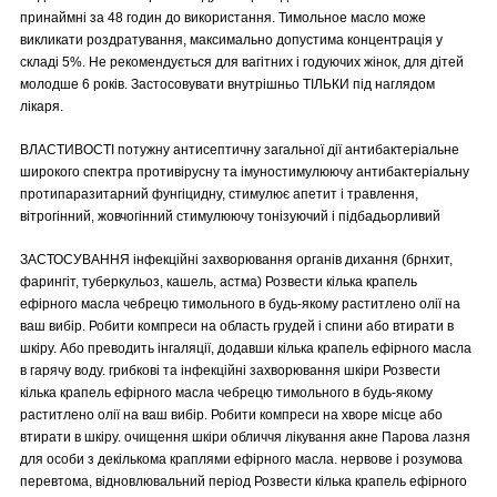
принаймні за 48 годин до використання. Тимольное масло може
викликати роздратування, максимально допустима концентрація у
складі 5%. Не рекомендується для вагітних і годуючих жінок, для дітей
молодше 6 років. Застосовувати внутрішньо ТІЛЬКИ під наглядом
лікаря.
ВЛАСТИВОСТІ потужну антисептичну загальної дії антибактеріальне
широкого спектра противірусну та імуностимулюючу антибактеріальну
протипаразитарний фунгіцидну, стимулює апетит і травлення,
вітрогінний, жовчогінний стимулюючу тонізуючий і підбадьорливий
ЗАСТОСУВАННЯ інфекційні захворювання органів дихання (брнхит,
фарингіт, туберкульоз, кашель, астма) Розвести кілька крапель
ефірного масла чебрецю тимольного в будь-якому раститлено олії на
ваш вибір. Робити компреси на область грудей і спини або втирати в
шкіру. Або преводить інгаляції, додавши кілька крапель ефірного масла
в гарячу воду. грибкові та інфекційні захворювання шкіри Розвести
кілька крапель ефірного масла чебрецю тимольного в будь-якому
раститлено олії на ваш вибір. Робити компреси на хворе місце або
втирати в шкіру. очищення шкіри обличчя лікування акне Парова лазня
для особи з декількома краплями ефірного масла. нервове і розумова
перевтома, відновлювальний період Розвести кілька крапель ефірного