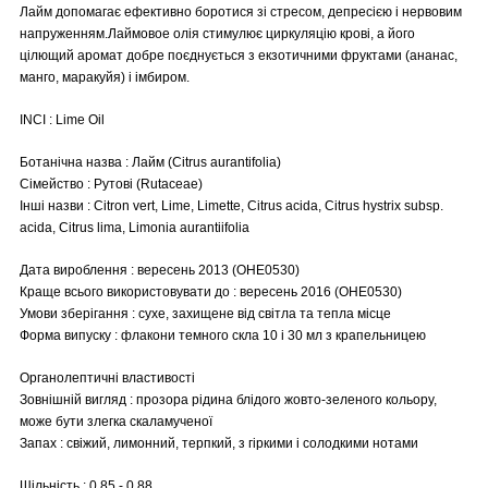
Лайм допомагає ефективно боротися зі стресом, депресією і нервовим
напруженням.Лаймовое олія стимулює циркуляцію крові, а його
цілющий аромат добре поєднується з екзотичними фруктами (ананас,
манго, маракуйя) і імбиром.
INCI : Lime Oil
Ботанічна назва : Лайм (Citrus aurantifolia)
Сімейство : Рутові (Rutaceae)
Інші назви : Citron vert, Lime, Limette, Citrus acida, Citrus hystrix subsp.
acida, Citrus lima, Limonia aurantiifolia
Дата вироблення : вересень 2013 (OHE0530)
Краще всього використовувати до : вересень 2016 (OHE0530)
Умови зберігання : сухе, захищене від світла та тепла місце
Форма випуску : флакони темного скла 10 і 30 мл з крапельницею
Органолептичні властивості
Зовнішній вигляд : прозора рідина блідого жовто-зеленого кольору,
може бути злегка скаламученої
Запах : свіжий, лимонний, терпкий, з гіркими і солодкими нотами
Щільність : 0.85 - 0.88