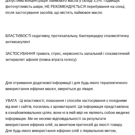
допустима концентрація лаймового масла у складі 3,5%. Підвищує
фоточутливість шкіри, НЕ РЕКОМЕНДУЄТЬСЯ перебування на сонці,
після застосування засобів, що містять лаймовое масло.
ВЛАСТИВОСТІ седативну, протизапальну, бактерицидну спазмолітичну
антикоагулянт
ЗАСТОСУВАННЯ тривога, стрес, нервозність запальний і спазматичний
энтерколит афонія (повна втрата голосу)
Для отримання додаткової інформації і для будь-якого терапевтичного
використання ефірних масел, зверніться до лікаря.
УВАГА : Ці властивості, показання і способи застосування є похідними
від книг і сайтів, посилань з ароматерапії. Ця інформація представлена
в ознайомлювальних цілях, вони ні в якій мірі не являють собою медичні
інформацію. Ми не несемо відповідальності за результати
використання ефірних олій, за винятком претензій до якості товару.
Для будь-якого використання ефірних олій з лікувальною метою,