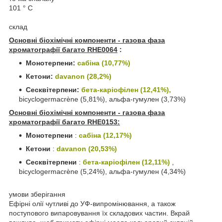
101 ° С
склад
Основні біохімічні компоненти - газова фаза
хроматографії багато RHE0064
:
Монотерпени:
сабіна (10,77%)
Кетони:
davanon (28,2%)
Сесквітерпени:
бета-каріофілен (12,41%),
bicyclogermacrène (5,81%), альфа-гумулен (3,73%)
Основні біохімічні компоненти - газова фаза
хроматографії багато RHE0153:
Монотерпени
:
сабіна (12,17%)
Кетони
:
davanon (20,53%)
Сесквітерпени
:
бета-каріофілен (12,11%)
,
bicyclogermacrène (5,24%), альфа-гумулен (4,34%)
умови зберігання
Ефірні олії чутливі до УФ-випромінювання, а також
поступового випаровування їх складових частин. Вкрай