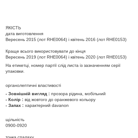
ЯКІСТЬ
дата виготовлення
Вересень 2015 (лот RHE0064) і квітень 2016 (лот RHE0153)
Краще всього використовувати до кінця
Вересень 2019 (лот RHE0064) і квітень 2020 (лот RHE0153)
На етикетці, номер партії слід листа із зазначенням серії
упаковки.
органолептичні властивості
- Зовнішній вигляд
:
прозора рідина, мобільний
- Колір
:
від жовтого до оранжевого кольору
- Запах
:
характерний davanon
щільність
0900-0920
точка спалаху