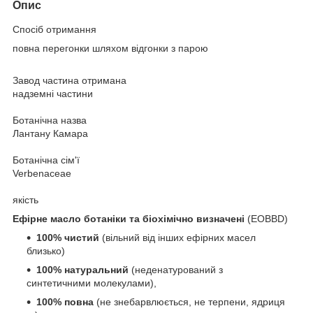
Опис
Спосіб отримання
повна перегонки шляхом відгонки з парою
Завод частина отримана
надземні частини
Ботанічна назва
Лантану Камара
Ботанічна сім'ї
Verbenaceae
якість
Ефірне масло ботаніки та біохімічно визначені
(EOBBD)
100% чистий
(вільний від інших ефірних масел
близько)
100% натуральний
(неденатурований з
синтетичними молекулами),
100% повна
(не знебарвлюється, не терпени, ядриця