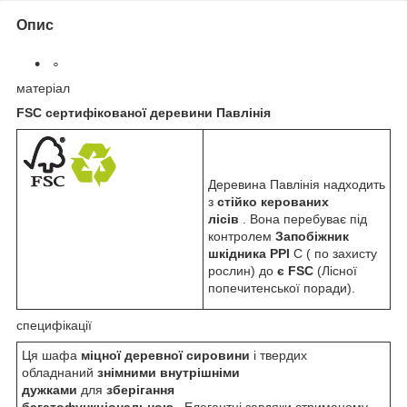
Опис
матеріал
FSC сертифікованої деревини Павлінія
Деревина Павлінія надходить
з
стійко керованих
лісів
. Вона перебуває під
контролем
Запобіжник
шкідника PPI
C ( по захисту
рослин) до
є FSC
(Лісної
попечитенської поради).
специфікації
Ця шафа
міцної деревної сировини
і твердих
обладнаний
знімними внутрішніми
дужками
для
зберігання
багатофункціональною
. Елегантні завдяки стриманому