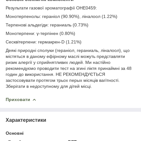
Результати газової хроматографії OHE0459:
Монотерпенолы: гераніол (90.90%), ліналоол (1.22%)
Терпенові альдегіди: гераниаль (0.73%)
Монотерпени: γ-терпінен (0.80%)
Сесквітерпени: гермакрен-D (1.21%)
Деякі природні сполуки (гераніол, гераниаль, ліналоол), що
містяться в даному ефірному маслі можуть представляти
ризик алергії у сприйнятливих людей. Ми настійно
рекомендуємо проводити тест на згині ліктя принаймні за 48
годин до використання. НЕ РЕКОМЕНДУЄТЬСЯ
застосовувати протягом трьох перых місяців вагітності.
Зберігати в недоступному для дітей місці.
Приховати
Характеристики
Основні