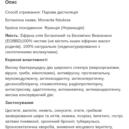
Опис
Спосіб отримання: Парова дистиляція
Ботанічна назва: Monarda fistulosa
Країна походження: Франція (Нормандія)
Якість
: Ефірна олія Ботанічний та Біохімічно Визначено
(EOBBD)100% чистим (не містить інших ефірних масел
родичів), 100% натуральне (неденатурированно з
синтетичними молекулами).
Корисні властивості
Високу бактерицидну дію широкого спектра (мікроорганізми,
віруси, гриби, мікоплазми), антивірусну, протизапальну,
імуномодулюючу, антиоксидантну, антисклеротичну,
десенсибілізуючу, спазмолітичну, радіопротекторну,
антистресову, адаптогенну, антианемічну, антиканцерогенну,
висока консервуючий дію.
Застосування
Цистити, вагініти, нежить, синусити, отити, грибкові
захворювання шкіри та нігтів, екзема, псоріаз, імпетиго, гострі,
затяжні пневмонії, хронічний бронхіт, туберкульоз,
бронхоектатична хвороба, зниження місцевого імунітету,