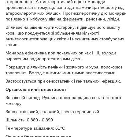
атерогенності. Антисклеротичний ефект монарди
проявляється в тому, що вона здатна «очищати» аорту від
атеросклеротичних бляшок. Протисклеротичну дію монарди
пов'язано з інгібуючу дію на ферменти, речовини, ліпіди.
Впливає на рівень кортикостерону: підвищує його вміст у
крові, що поєднується зі збільшенням кількості
антителосинтезирующих клітин і несингенных стовбурових
клітин.
Монарда ефективна при локальних опіках I і II, володіє
вираженим радиопротективным дією.
Покращує діяльність печінки і жовчного міхура, прискорює
травлення. Володіє антигильминтными властивостями.
Застосовується при сечостатевих і генітальних інфекціях.
Органолептичні властивості
Зовнішній вигляд: Рухлива прозора рідина світло-жовтого
кольору
Запах: квітковий, солодкий, злегка гераниевый
Щільність: 0.880 - 0.890
Температура займання: 61°C
Основні біохімічні компоненти