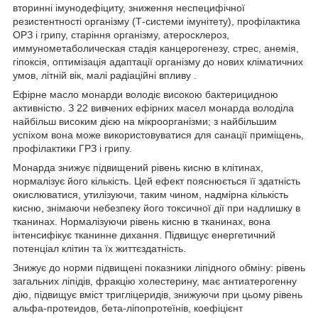
вторинні імунодефіциту, зниження неспецифічної
резистентності організму (Т-системи імунітету), профілактика
ОРЗ і грипу, старіння організму, атеросклероз,
иммунометаболическая стадія канцерогенезу, стрес, анемія,
гіпоксія, оптимізація адаптації організму до нових кліматичних
умов, літній вік, малі радіаційні впливу .
Ефірне масло монарди володіє високою бактерицидною
активністю. З 22 вивчених ефірних масел монарда володіла
найбільш високим дією на мікроорганізми; з найбільшим
успіхом вона може використовуватися для санації приміщень,
профілактики ГРЗ і грипу.
Монарда знижує підвищений рівень кисню в клітинах,
нормалізує його кількість. Цей ефект пояснюється її здатність
окислюватися, утилізуючи, таким чином, надмірна кількість
кисню, знімаючи небезпеку його токсичної дії при надлишку в
тканинах. Нормалізуючи рівень кисню в тканинах, вона
інтенсифікує тканинне дихання. Підвищує енергетичний
потенціал клітин та їх життєздатність.
Знижує до норми підвищені показники ліпідного обміну: рівень
загальних ліпідів, фракцію холестерину, має антиатерогенну
дію, підвищує вміст тригліцеридів, знижуючи при цьому рівень
альфа-протеидов, бета-ліпопротеїнів, коефіцієнт