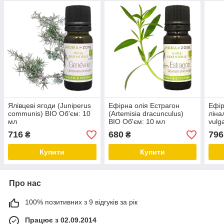
Ялівцеві ягоди (Juniperus
Ефірна олія Естрагон
Ефір
communis) BIO Об'єм: 10
(Artemisia dracunculus)
ліна
мл
BIO Об'єм: 10 мл
vulg
Об'є
716
680
796
₴
₴
Купити
Купити
Про нас
100% позитивних з 9 відгуків за рік
Працює з 02.09.2014