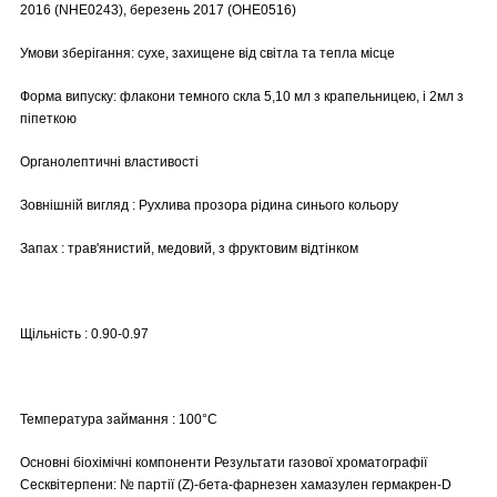
2016 (NHE0243), березень 2017 (OHE0516)
Умови зберігання: сухе, захищене від світла та тепла місце
Форма випуску: флакони темного скла 5,10 мл з крапельницею, і 2мл з
піпеткою
Органолептичні властивості
Зовнішній вигляд : Рухлива прозора рідина синього кольору
Запах : трав'янистий, медовий, з фруктовим відтінком
Щільність : 0.90-0.97
Температура займання : 100°C
Основні біохімічні компоненти Результати газової хроматографії
Сесквітерпени: № партії (Z)-бета-фарнезен хамазулен гермакрен-D