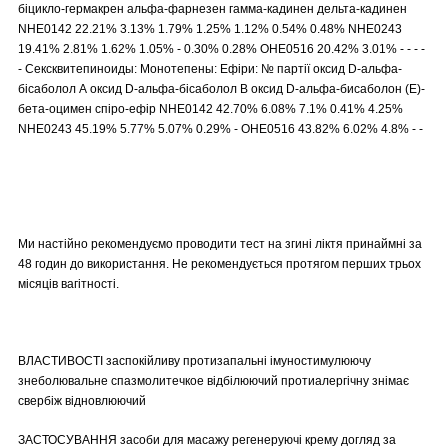
біцикло-гермакрен альфа-фарнезен гамма-кадинен дельта-кадинен
NHE0142 22.21% 3.13% 1.79% 1.25% 1.12% 0.54% 0.48% NHE0243
19.41% 2.81% 1.62% 1.05% - 0.30% 0.28% OHE0516 20.42% 3.01% - - - -
- Сексквитепиноиды: Монотепены: Ефіри: № партії оксид D-альфа-
бісаболол А оксид D-альфа-бісаболол B оксид D-альфа-бисаболон (E)-
бета-оцимен спіро-ефір NHE0142 42.70% 6.08% 7.1% 0.41% 4.25%
NHE0243 45.19% 5.77% 5.07% 0.29% - OHE0516 43.82% 6.02% 4.8% - -
Ми настійно рекомендуємо проводити тест на згині ліктя принаймні за
48 годин до використання. Не рекомендується протягом перших трьох
місяців вагітності.
ВЛАСТИВОСТІ заспокійливу протизапальні імуностимулюючу
знеболювальне спазмолитечкое відбілюючий протиалергічну знімає
свербіж відновлюючий
ЗАСТОСУВАННЯ засоби для масажу регенеруючі крему догляд за