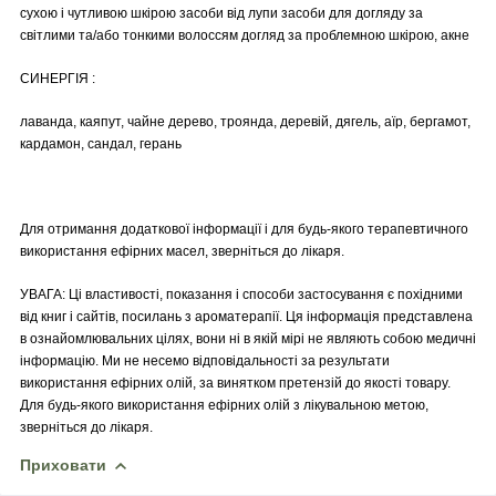
сухою і чутливою шкірою засоби від лупи засоби для догляду за
світлими та/або тонкими волоссям догляд за проблемною шкірою, акне
СИНЕРГІЯ :
лаванда, каяпут, чайне дерево, троянда, деревій, дягель, аїр, бергамот,
кардамон, сандал, герань
Для отримання додаткової інформації і для будь-якого терапевтичного
використання ефірних масел, зверніться до лікаря.
УВАГА: Ці властивості, показання і способи застосування є похідними
від книг і сайтів, посилань з ароматерапії. Ця інформація представлена
в ознайомлювальних цілях, вони ні в якій мірі не являють собою медичні
інформацію. Ми не несемо відповідальності за результати
використання ефірних олій, за винятком претензій до якості товару.
Для будь-якого використання ефірних олій з лікувальною метою,
зверніться до лікаря.
Приховати