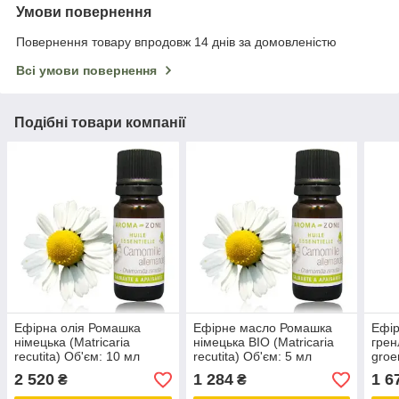
Умови повернення
Повернення товару впродовж 14 днів за домовленістю
Всі умови повернення
Подібні товари компанії
Ефірна олія Ромашка
Ефірне масло Ромашка
Ефір
німецька (Matricaria
німецька BIO (Matricaria
грен
recutita) Об'єм: 10 мл
recutita) Об'єм: 5 мл
groe
5 мл
2 520
1 284
1 6
₴
₴