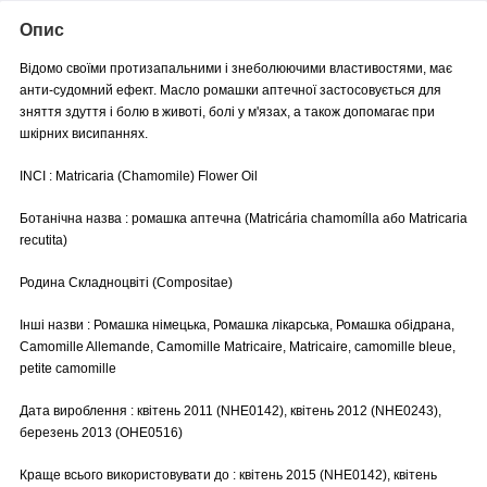
Опис
Відомо своїми протизапальними і знеболюючими властивостями, має
анти-судомний ефект. Масло ромашки аптечної застосовується для
зняття здуття і болю в животі, болі у м'язах, а також допомагає при
шкірних висипаннях.
INCI : Matricaria (Chamomile) Flower Oil
Ботанічна назва : ромашка аптечна (Matricária chamomílla або Matricaria
recutita)
Родина Складноцвіті (Compositae)
Інші назви : Ромашка німецька, Ромашка лікарська, Ромашка обідрана,
Camomille Allemande, Camomille Matricaire, Matricaire, camomille bleue,
petite camomille
Дата вироблення : квітень 2011 (NHE0142), квітень 2012 (NHE0243),
березень 2013 (OHE0516)
Краще всього використовувати до : квітень 2015 (NHE0142), квітень