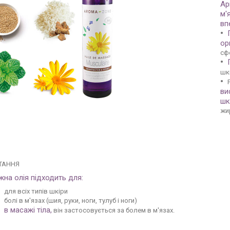
Ар
м'
вп
ор
сф
шк
ви
шк
жи
ТАННЯ
на олія підходить для:
для всіх типів шкіри
болі в м'язах (шия, руки, ноги, тулуб і ноги)
в масажі тіла,
він застосовується за болем в м'язах.