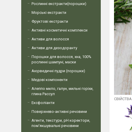
Рослинні екстракти(порошки)
Морські екстракти
Фруктові екстракти
Активні косметичні комплекси
Активи для волосся
Активи для дезодоранту
Порошки для волосся, хна, 100%
рослинні шампуні, маски
Аюрведичні пудри (порошки)
Медові компоненти
Алеппо мило, галун, мильні горіхи,
глина Рассул
СВІЙСТВА
Ексфоліанти
Поверхнево-активні речовини
Агенти, текстури, рН коректори,
пом'якшувальні речовини