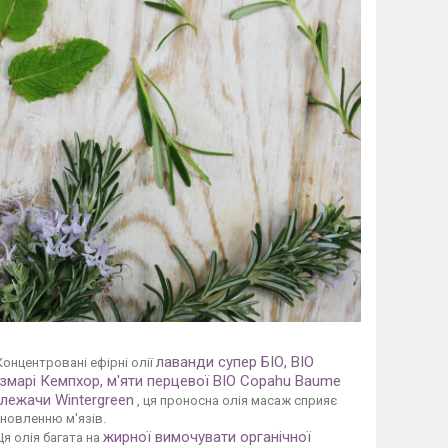
лаванди супер БІО, BIO
Концентровані ефірні олії
змарі Кемпхор, м'яти перцевої BIO Copahu Baume
 лежачи Wintergreen
, ця проносна олія масаж сприяє
дновленню м'язів.
жирної вимочувати органічної
Ця олія багата на