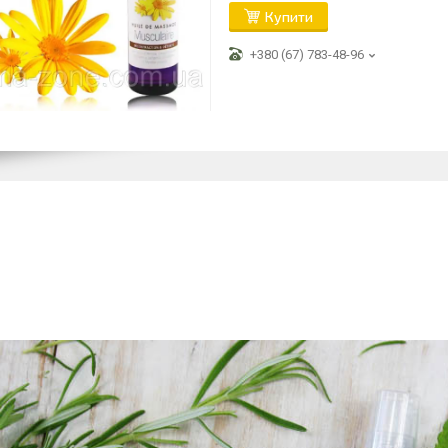
Купити
+380 (67) 783-48-96
100% акт
туральний
(10% ефірни
ганічних інгредієнтів
95,5% з ро
льного числа)
(обхідна ро