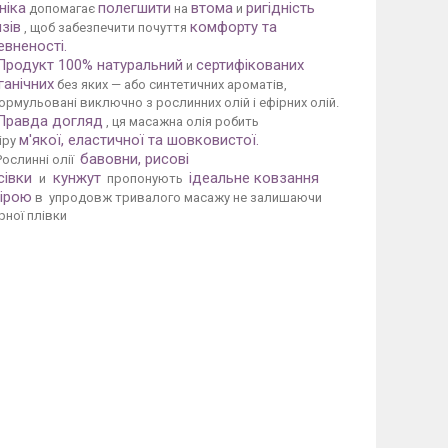
ніка
полегшити
втома
ригідність
допомагає
на
и
язів
комфорту та
, щоб забезпечити почуття
евненості.
Продукт 100% натуральний
сертифікованих
и
ганічних
без яких — або синтетичних ароматів,
ормульовані виключно з рослинних олій і ефірних олій.
Правда догляд
, ця масажна олія робить
м'якої, еластичної та шовковистої.
іру
бавовни, рисові
Рослинні олії
сівки
кунжут
ідеальне ковзання
и
пропонують
ірою
в упродовж тривалого масажу не залишаючи
рної плівки