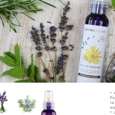
Ро
та
ві