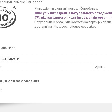
гераніол, лимонен, ліналоол
* Інгредієнти з органічного хліборобства.
100% усіх інгредієнтів натурального походжен
97% від загального числа інгредієнтів органіч
Натуральна й органічна косметика сертифікована E
доступні на http://cosmetiques.ecocert.com.
еристики
І АТРИБУТИ
к
Арніка
ація для замовлення
 ₴