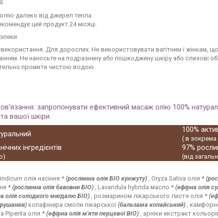
Я
олію далеко від джерел тепла.
комендує цей продукт 24 місяці.
езпеки
використання. Для дорослих. Не використовувати вагітним і жінкам, що 
нням. Не наносьте на подразнену або пошкоджену шкіру або слизові обо
етельно промити чистою водою.
бов'язання: запропонувати ефективний масаж олію 100% натура
та вашої шкіри.
100% акт
туральний
( в зокрема
нічних інгредієнтів
97% рослин
о)
(від загаль
ndicum олія насіння *
(рослинна олія БІО кунжуту)
, Oryza Sativa олія *
(рос
ня *
(рослинна олія бавовни БІО)
, Lavandula hybrida масло *
(ефірна олія с
а олія солодкого мигдалю БІО)
, розмарином лікарського листя олія *
(еф
грушанки)
копафінера смоли лікарської
(бальзама копайський)
, камфорне
a Piperita олія *
(ефірна олія м'яти перцевої BIO)
, арніки екстракт кольорі