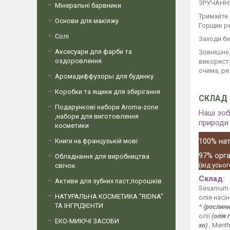
ЗРУЧАНН
Мінеральні барвники
Тримайте 
Основи для макіяжу
Горщик ре
Солі
Заходи б
Аксесуари для фарби та
Зовнішнє 
оздоровлення
використа
очима, р
Аромадиффузоры для будинку
Коробки та ящики для зберігання
СКЛАД
Подарункові набори Aroma-zone
Наші зо
,набори для виготовлення
природи 
косметики
100% на
Книги на французькій мові
97% орга
Обладнання для виробництва
(від усьог
свічок
Склад:
Активи для зубних паст,порошків
Sesamum i
НАТУРАЛЬНА КОСМЕТИКА "RIDNA"
олія насін
ТА ІНГРІДІЄНТИ
*
(рослинн
олії
(олія 
ЕКО-МИЮЧІ ЗАСОБИ
хо)
, Menth