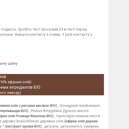
годують. Зробіть тест програми 24 в лікті перед
лонки. Уникати контакту з очима. У разі контакту з
льну шану
ивов
 10% ефірних олій)
них інгредієнтів БІО
ного заводу)
линна олія з рисових висівок BIO)
, Gossypium herebaseum
уперлаванди БІО)
, Prunus Amygdalus Дульсіс масло
ірна олія Розмарі Кемпхор BIO)
,
гаультерія лежачи листя
 дерево linalooliferum деревна олія
(ефірна олія дерева
в *
(екстракт арніки БІО)
, цитраль, цитронелол, кумарин,