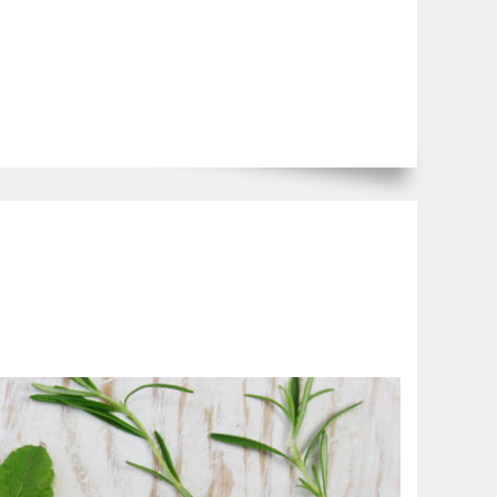
ивов
х олій)
слинних інгредієнтів БІО
слина)