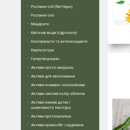
Рослинні олії (баттеры)
Рослинні олії
Мацерати
Квіткові води (гідролати)
Консерванти та антиоксиданти
Емульгатори
Гелеутворювач
100% на
Активи проти зморшок
95,5% ор
(від зага
Активи для зволоження
Активи поживні і заспокійливі
Активи сяючий колір обличчя
Активи ніжний дотик і
шовковиста текстура
Активи протизапальні
Активи кровообіг і схуднення